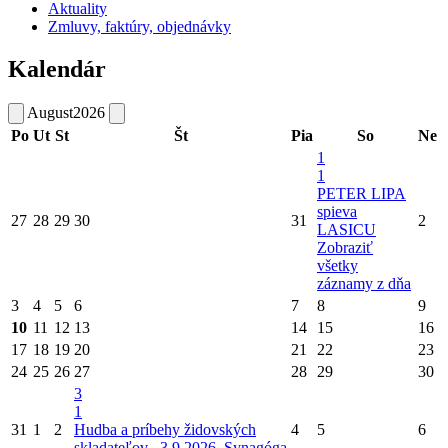
Aktuality
Zmluvy, faktúry, objednávky
Kalendár
August
2026
Po
Ut
St
Št
Pia
So
Ne
1
1
PETER LIPA
spieva
27
28
29
30
31
2
LASICU
Zobraziť
všetky
záznamy z dňa
3
4
5
6
7
8
9
10
11
12
13
14
15
16
17
18
19
20
21
22
23
24
25
26
27
28
29
30
3
1
31
1
2
Hudba a príbehy židovských
4
5
6
skladateľov_ 3.9.2026_Synagóga