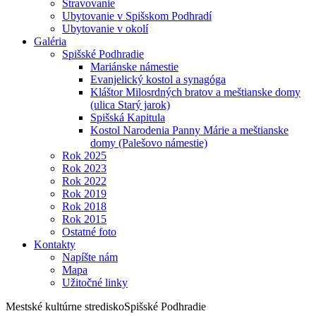
Stravovanie
Ubytovanie v Spišskom Podhradí
Ubytovanie v okolí
Galéria
Spišské Podhradie
Mariánske námestie
Evanjelický kostol a synagóga
Kláštor Milosrdných bratov a meštianske domy
(ulica Starý jarok)
Spišská Kapitula
Kostol Narodenia Panny Márie a meštianske
domy (Palešovo námestie)
Rok 2025
Rok 2023
Rok 2022
Rok 2019
Rok 2018
Rok 2015
Ostatné foto
Kontakty
Napíšte nám
Mapa
Užitočné linky
Mestské kultúrne stredisko
Spišské Podhradie