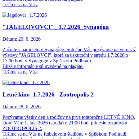
Tešíme sa na Vás.
"JAGELOVOVCI"_ 1.7.2026_Synagóga
Dátum:
29. 6. 2026
Začnite s nami leto v Synagóge. Srdečne Vás pozývame na vernisáž
výstavy "JAGELOVCI", ktorá sa uskutoční v stredu 1.7.2026 o
17:00 hod. v Synagóge v Spišskom Podhradí.
Bližšie informácie sú uvedené na plagáte.
Tešíme sa na Vás.
Letné kino_1.7.2026_ Zootropolis 2
Dátum:
28. 6. 2026
Pozývame všetky deti a rodičov na prvé tohtoročné LETNÉ KINO,
ktoré Vám 1. júla 2026 (streda) o 21:00 hod. prinesie rozprávku
ZOOTROPOLIS 2.
Tešíme sa na Vás na futbalovom štadióne v Spišskom Podhradí.