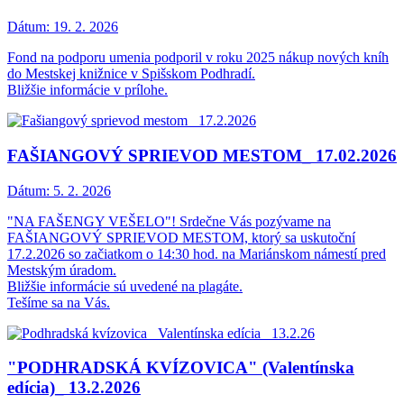
Dátum:
19. 2. 2026
Fond na podporu umenia podporil v roku 2025 nákup nových kníh
do Mestskej knižnice v Spišskom Podhradí.
Bližšie informácie v prílohe.
FAŠIANGOVÝ SPRIEVOD MESTOM_ 17.02.2026
Dátum:
5. 2. 2026
"NA FAŠENGY VEŠELO"! Srdečne Vás pozývame na
FAŠIANGOVÝ SPRIEVOD MESTOM, ktorý sa uskutoční
17.2.2026 so začiatkom o 14:30 hod. na Mariánskom námestí pred
Mestským úradom.
Bližšie informácie sú uvedené na plagáte.
Tešíme sa na Vás.
"PODHRADSKÁ KVÍZOVICA" (Valentínska
edícia)_ 13.2.2026