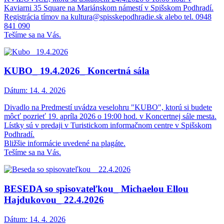
Kaviarni 35 Square na Mariánskom námestí v Spišskom Podhradí.
Registrácia tímov na kultura@spisskepodhradie.sk alebo tel. 0948
841 090
Tešíme sa na Vás.
KUBO_ 19.4.2026_ Koncertná sála
Dátum:
14. 4. 2026
Divadlo na Predmestí uvádza veselohru "KUBO", ktorú si budete
môcť pozrieť 19. apríla 2026 o 19:00 hod. v Koncertnej sále mesta.
Lístky sú v predaji v Turistickom informačnom centre v Spišskom
Podhradí.
Bližšie informácie uvedené na plagáte.
Tešíme sa na Vás.
BESEDA so spisovateľkou_ Michaelou Ellou
Hajdukovou_ 22.4.2026
Dátum:
14. 4. 2026