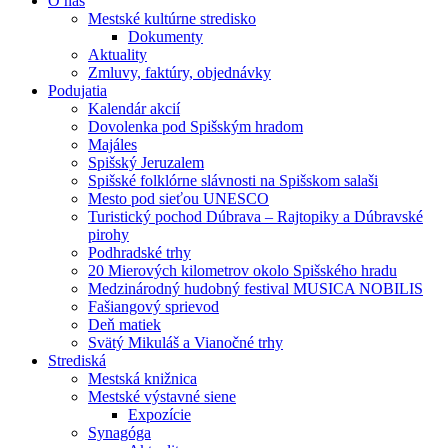
O nás
Mestské kultúrne stredisko
Dokumenty
Aktuality
Zmluvy, faktúry, objednávky
Podujatia
Kalendár akcií
Dovolenka pod Spišským hradom
Majáles
Spišský Jeruzalem
Spišské folklórne slávnosti na Spišskom salaši
Mesto pod sieťou UNESCO
Turistický pochod Dúbrava – Rajtopiky a Dúbravské
pirohy
Podhradské trhy
20 Mierových kilometrov okolo Spišského hradu
Medzinárodný hudobný festival MUSICA NOBILIS
Fašiangový sprievod
Deň matiek
Svätý Mikuláš a Vianočné trhy
Strediská
Mestská knižnica
Mestské výstavné siene
Expozície
Synagóga