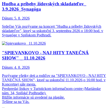
Hudba a príbehy židovských skladateľov_
3.9.2026_Synagóga
Dátum:
5. 8. 2026
Srdečne Vás pozývame na koncert "Hudba a príbehy židovských
skladateľov", ktorý sa uskutoční 3. septembra 2026 o 18:00 hod. v
Synagóge v Spišskom Podhradí.
"SPIEVANKOVO - NAJ HITY TANEČNÁ
SHOW" _ 11.10.2026
Dátum:
4. 8. 2026
Pozývame všetky deti a rodičov na "SPIEVANKOVO - NAJ HITY
TANEČNÁ SHOW", ktoré sa uskutoční 11.10.2026 o 16:00 hod. v
Koncertnej sále mesta.
Predpredaj lístkov v Turistickom informačnom centre (Mariánske
nám. 34, Spišské Podhradie).
Bližšie informácie sú uvedené na plagáte.
Tešíme sa na Vás.