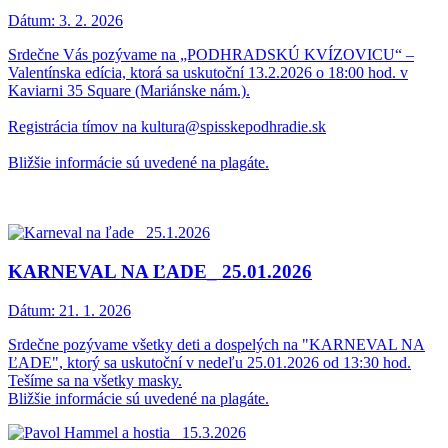
Dátum:
3. 2. 2026
Srdečne Vás pozývame na „PODHRADSKÚ KVÍZOVICU“ –
Valentínska edícia, ktorá sa uskutoční 13.2.2026 o 18:00 hod. v
Kaviarni 35 Square (Mariánske nám.).
Registrácia tímov na kultura@spisskepodhradie.sk
Bližšie informácie sú uvedené na plagáte.
KARNEVAL NA ĽADE_ 25.01.2026
Dátum:
21. 1. 2026
Srdečne pozývame všetky deti a dospelých na "KARNEVAL NA
ĽADE", ktorý sa uskutoční v nedeľu 25.01.2026 od 13:30 hod.
Tešíme sa na všetky masky.
Bližšie informácie sú uvedené na plagáte.