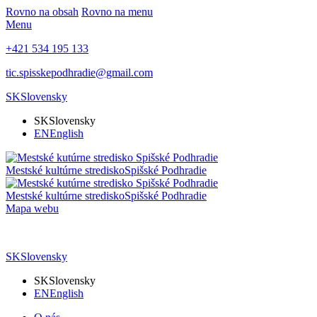
Rovno na obsah
Rovno na menu
Menu
+421 534 195 133
tic.spisskepodhradie@gmail.com
SK
Slovensky
SK
Slovensky
EN
English
Mestské kultúrne stredisko
Spišské Podhradie
Mestské kultúrne stredisko
Spišské Podhradie
Mapa webu
SK
Slovensky
SK
Slovensky
EN
English