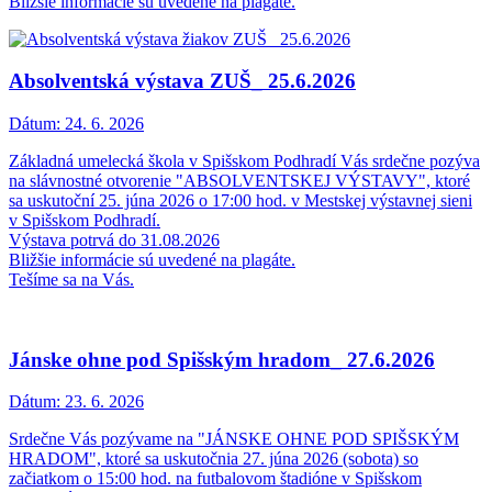
Bližšie informácie sú uvedené na plagáte.
Absolventská výstava ZUŠ_ 25.6.2026
Dátum:
24. 6. 2026
Základná umelecká škola v Spišskom Podhradí Vás srdečne pozýva
na slávnostné otvorenie "ABSOLVENTSKEJ VÝSTAVY", ktoré
sa uskutoční 25. júna 2026 o 17:00 hod. v Mestskej výstavnej sieni
v Spišskom Podhradí.
Výstava potrvá do 31.08.2026
Bližšie informácie sú uvedené na plagáte.
Tešíme sa na Vás.
Jánske ohne pod Spišským hradom_ 27.6.2026
Dátum:
23. 6. 2026
Srdečne Vás pozývame na "JÁNSKE OHNE POD SPIŠSKÝM
HRADOM", ktoré sa uskutočnia 27. júna 2026 (sobota) so
začiatkom o 15:00 hod. na futbalovom štadióne v Spišskom