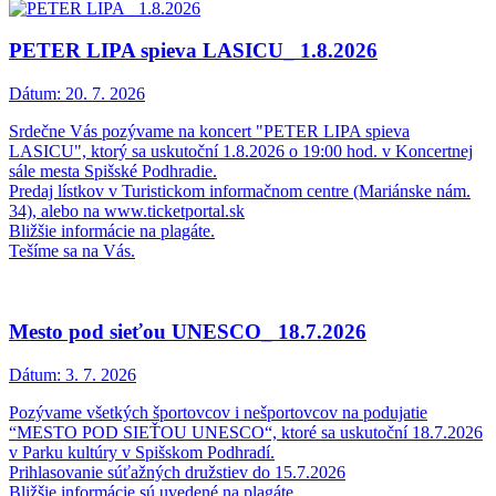
PETER LIPA spieva LASICU_ 1.8.2026
Dátum:
20. 7. 2026
Srdečne Vás pozývame na koncert "PETER LIPA spieva
LASICU", ktorý sa uskutoční 1.8.2026 o 19:00 hod. v Koncertnej
sále mesta Spišské Podhradie.
Predaj lístkov v Turistickom informačnom centre (Mariánske nám.
34), alebo na www.ticketportal.sk
Bližšie informácie na plagáte.
Tešíme sa na Vás.
Mesto pod sieťou UNESCO_ 18.7.2026
Dátum:
3. 7. 2026
Pozývame všetkých športovcov i nešportovcov na podujatie
“MESTO POD SIEŤOU UNESCO“, ktoré sa uskutoční 18.7.2026
v Parku kultúry v Spišskom Podhradí.
Prihlasovanie súťažných družstiev do 15.7.2026
Bližšie informácie sú uvedené na plagáte.