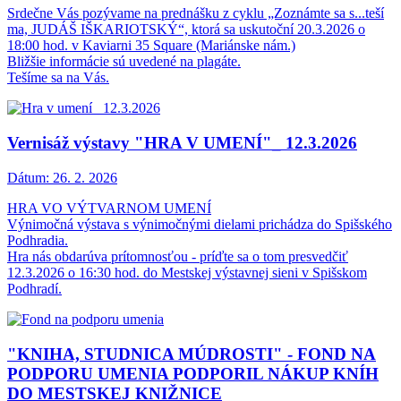
Srdečne Vás pozývame na prednášku z cyklu „Zoznámte sa s...teší
ma, JUDÁŠ IŠKARIOTSKÝ“, ktorá sa uskutoční 20.3.2026 o
18:00 hod. v Kaviarni 35 Square (Mariánske nám.)
Bližšie informácie sú uvedené na plagáte.
Tešíme sa na Vás.
Vernisáž výstavy "HRA V UMENÍ"_ 12.3.2026
Dátum:
26. 2. 2026
HRA VO VÝTVARNOM UMENÍ
Výnimočná výstava s výnimočnými dielami prichádza do Spišského
Podhradia.
Hra nás obdarúva prítomnosťou - príďte sa o tom presvedčiť
12.3.2026 o 16:30 hod. do Mestskej výstavnej sieni v Spišskom
Podhradí.
"KNIHA, STUDNICA MÚDROSTI" - FOND NA
PODPORU UMENIA PODPORIL NÁKUP KNÍH
DO MESTSKEJ KNIŽNICE