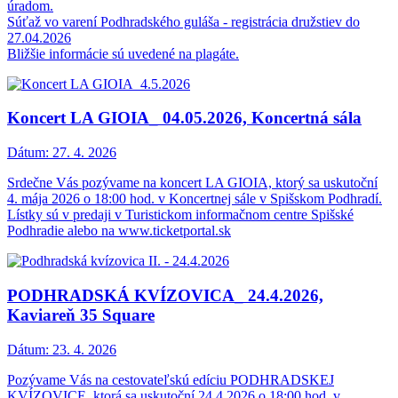
úradom.
Súťaž vo varení Podhradského guláša - registrácia družstiev do
27.04.2026
Bližšie informácie sú uvedené na plagáte.
Koncert LA GIOIA_ 04.05.2026, Koncertná sála
Dátum:
27. 4. 2026
Srdečne Vás pozývame na koncert LA GIOIA, ktorý sa uskutoční
4. mája 2026 o 18:00 hod. v Koncertnej sále v Spišskom Podhradí.
Lístky sú v predaji v Turistickom informačnom centre Spišské
Podhradie alebo na www.ticketportal.sk
PODHRADSKÁ KVÍZOVICA_ 24.4.2026,
Kaviareň 35 Square
Dátum:
23. 4. 2026
Pozývame Vás na cestovateľskú edíciu PODHRADSKEJ
KVÍZOVICE, ktorá sa uskutoční 24.4.2026 o 18:00 hod. v