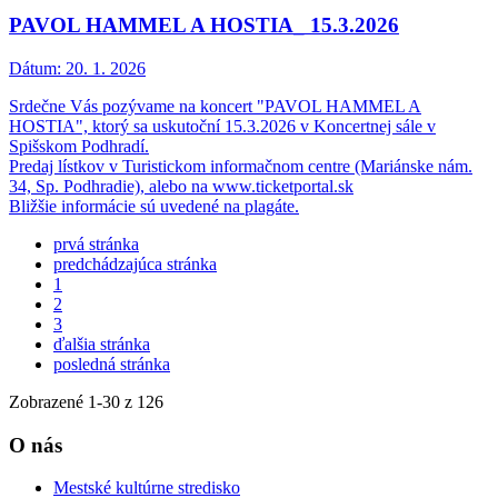
PAVOL HAMMEL A HOSTIA_ 15.3.2026
Dátum:
20. 1. 2026
Srdečne Vás pozývame na koncert "PAVOL HAMMEL A
HOSTIA", ktorý sa uskutoční 15.3.2026 v Koncertnej sále v
Spišskom Podhradí.
Predaj lístkov v Turistickom informačnom centre (Mariánske nám.
34, Sp. Podhradie), alebo na www.ticketportal.sk
Bližšie informácie sú uvedené na plagáte.
prvá stránka
predchádzajúca stránka
1
2
3
ďalšia stránka
posledná stránka
Zobrazené
1
-
30
z 126
O nás
Mestské kultúrne stredisko