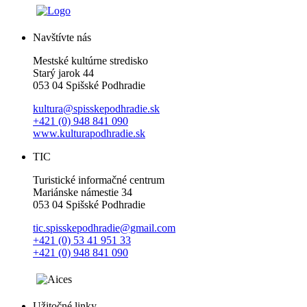
Navštívte nás
Mestské kultúrne stredisko
Starý jarok 44
053 04 Spišské Podhradie
kultura@spisskepodhradie.sk
+421 (0) 948 841 090
www.kulturapodhradie.sk
TIC
Turistické informačné centrum
Mariánske námestie 34
053 04 Spišské Podhradie
tic.spisskepodhradie@gmail.com
+421 (0) 53 41 951 33
+421 (0) 948 841 090
Užitočné linky