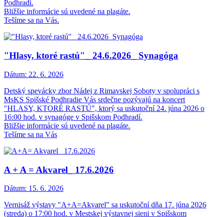
Podhradí.
Bližšie informácie sú uvedené na plagáte.
Tešíme sa na Vás.
"Hlasy, ktoré rastú"_ 24.6.2026_ Synagóga
Dátum:
22. 6. 2026
Detský spevácky zbor Nádej z Rimavskej Soboty v spolupráci s
MsKS Spišské Podhradie Vás srdečne pozývajú na koncert
"HLASY, KTORÉ RASTÚ", ktorý sa uskutoční 24. júna 2026 o
16:00 hod. v synagóge v Spišskom Podhradí.
Bližšie informácie sú uvedené na plagáte.
Tešíme sa na Vás
A + A = Akvarel_ 17.6.2026
Dátum:
15. 6. 2026
Vernisáž výstavy "A+A=Akvarel" sa uskutoční dňa 17. júna 2026
(streda) o 17:00 hod. v Mestskej výstavnej sieni v Spišskom