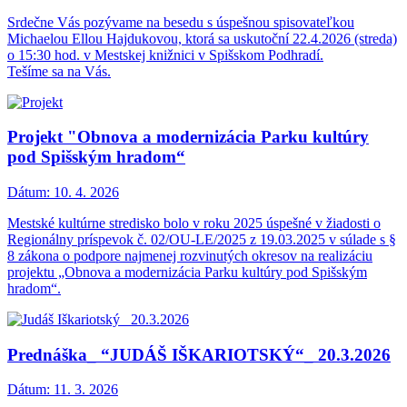
Srdečne Vás pozývame na besedu s úspešnou spisovateľkou
Michaelou Ellou Hajdukovou, ktorá sa uskutoční 22.4.2026 (streda)
o 15:30 hod. v Mestskej knižnici v Spišskom Podhradí.
Tešíme sa na Vás.
Projekt "Obnova a modernizácia Parku kultúry
pod Spišským hradom“
Dátum:
10. 4. 2026
Mestské kultúrne stredisko bolo v roku 2025 úspešné v žiadosti o
Regionálny príspevok č. 02/OU-LE/2025 z 19.03.2025 v súlade s §
8 zákona o podpore najmenej rozvinutých okresov na realizáciu
projektu „Obnova a modernizácia Parku kultúry pod Spišským
hradom“.
Prednáška_ “JUDÁŠ IŠKARIOTSKÝ“_ 20.3.2026
Dátum:
11. 3. 2026