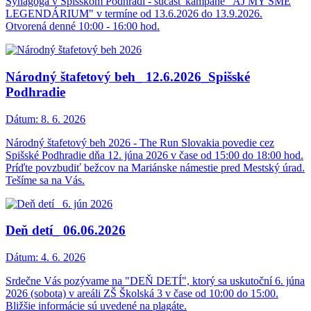
Synagóga v Spišskom Podhradí - súčasť kampane "AJ MY SME
LEGENDÁRIUM" v termíne od 13.6.2026 do 13.9.2026.
Otvorená denné 10:00 - 16:00 hod.
Národný štafetový beh_ 12.6.2026_Spišské
Podhradie
Dátum:
8. 6. 2026
Národný štafetový beh 2026 - The Run Slovakia povedie cez
Spišské Podhradie dňa 12. júna 2026 v čase od 15:00 do 18:00 hod.
Príďte povzbudiť bežcov na Mariánske námestie pred Mestský úrad.
Tešíme sa na Vás.
Deň detí_ 06.06.2026
Dátum:
4. 6. 2026
Srdečne Vás pozývame na "DEŇ DETÍ", ktorý sa uskutoční 6. júna
2026 (sobota) v areáli ZŠ Školská 3 v čase od 10:00 do 15:00.
Bližšie informácie sú uvedené na plagáte.