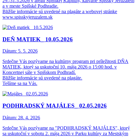
29.-31.5.2026 v areáli Spišskej Kapituly, kalvárie Spišský Jeruzalem
a v meste Spišské Podhradie.
Bližšie informácie sú uvedené na plagáte a webovej stránke
www.spisskyjeruzalem.sk
DEŇ MATIEK_ 10.05.2026
Dátum:
5. 5. 2026
Srdečne Vás pozývame na kultúrny program pri príležitosti DŇA
MATIEK, ktorý sa uskutoční 10. mája 2026 o 15:00 hod. v
Koncertnej sále v Spišskom Podhradí.
Bližšie informácie sú uvedené na plagáte.
Tešíme sa na Vás.
PODHRADSKÝ MAJÁLES_ 02.05.2026
Dátum:
28. 4. 2026
Srdečne Vás pozývame na "PODHRADSKÝ MAJÁLES", ktorý
sa uskutoční v sobotu 2. mája 2026 v Parku kultúry za Mestským