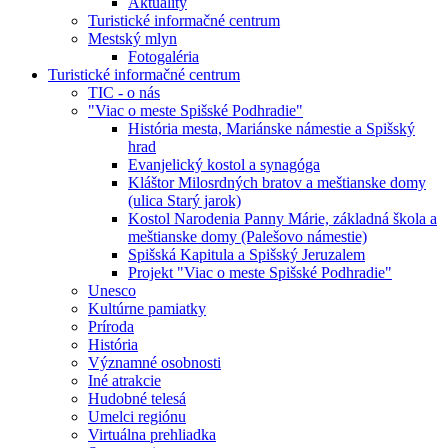
Aktuality
Turistické informačné centrum
Mestský mlyn
Fotogaléria
Turistické informačné centrum
TIC - o nás
"Viac o meste Spišské Podhradie"
História mesta, Mariánske námestie a Spišský
hrad
Evanjelický kostol a synagóga
Kláštor Milosrdných bratov a meštianske domy
(ulica Starý jarok)
Kostol Narodenia Panny Márie, základná škola a
meštianske domy (Palešovo námestie)
Spišská Kapitula a Spišský Jeruzalem
Projekt "Viac o meste Spišské Podhradie"
Unesco
Kultúrne pamiatky
Príroda
História
Významné osobnosti
Iné atrakcie
Hudobné telesá
Umelci regiónu
Virtuálna prehliadka