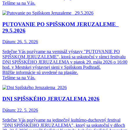
Tešíme sa na Vás.
PUTOVANIE PO SPIŠSKOM JERUZALEME_
29.5.2026
Dátum:
26. 5. 2026
Srdečne Vás pozývame na vernisáž výstavy "PUTOVANIE PO
SPIŠSKOM JERUZALEME", ktorá sa uskutoční v rámci festivalu
DNI SPIŠSKÉHO JERUZALEMA v piatok 29. mája 2026 o 16:00
hod. v Mestskej výstavnej sieni v Spišskom Podhradí.
Bližšie informácie sú uvedené na plagáte.
Tešíme sa na Vás.
DNI SPIŠSKÉHO JERUZALEMA 2026
Dátum:
22. 5. 2026
Srdečne Vás pozývame na jedinečný kultúrno-duchovný festival
"DNI SPIŠSKÉHO JERUZALEMA", ktorý sa uskutoční v dňoch