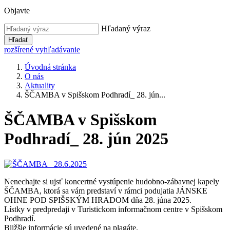
Objavte
Hľadaný výraz
Hľadať
rozšírené vyhľadávanie
Úvodná stránka
O nás
Aktuality
ŠČAMBA v Spišskom Podhradí_ 28. jún...
ŠČAMBA v Spišskom
Podhradí_ 28. jún 2025
Nenechajte si ujsť koncertné vystúpenie hudobno-zábavnej kapely
ŠČAMBA, ktorá sa vám predstaví v rámci podujatia JÁNSKE
OHNE POD SPIŠSKÝM HRADOM dňa 28. júna 2025.
Lístky v predpredaji v Turistickom informačnom centre v Spišskom
Podhradí.
Bližšie informácie sú uvedené na plagáte.