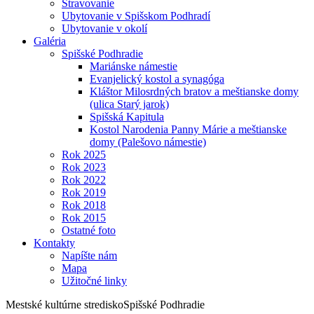
Stravovanie
Ubytovanie v Spišskom Podhradí
Ubytovanie v okolí
Galéria
Spišské Podhradie
Mariánske námestie
Evanjelický kostol a synagóga
Kláštor Milosrdných bratov a meštianske domy
(ulica Starý jarok)
Spišská Kapitula
Kostol Narodenia Panny Márie a meštianske
domy (Palešovo námestie)
Rok 2025
Rok 2023
Rok 2022
Rok 2019
Rok 2018
Rok 2015
Ostatné foto
Kontakty
Napíšte nám
Mapa
Užitočné linky
Mestské kultúrne stredisko
Spišské Podhradie