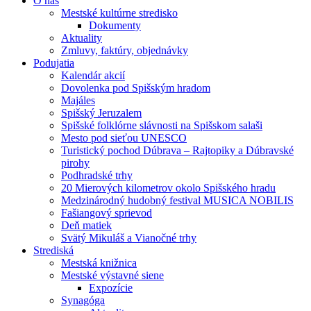
O nás
Mestské kultúrne stredisko
Dokumenty
Aktuality
Zmluvy, faktúry, objednávky
Podujatia
Kalendár akcií
Dovolenka pod Spišským hradom
Majáles
Spišský Jeruzalem
Spišské folklórne slávnosti na Spišskom salaši
Mesto pod sieťou UNESCO
Turistický pochod Dúbrava – Rajtopiky a Dúbravské
pirohy
Podhradské trhy
20 Mierových kilometrov okolo Spišského hradu
Medzinárodný hudobný festival MUSICA NOBILIS
Fašiangový sprievod
Deň matiek
Svätý Mikuláš a Vianočné trhy
Strediská
Mestská knižnica
Mestské výstavné siene
Expozície
Synagóga