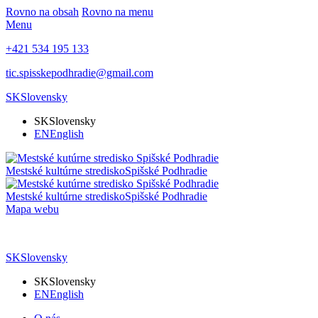
Rovno na obsah
Rovno na menu
Menu
+421 534 195 133
tic.spisskepodhradie@gmail.com
SK
Slovensky
SK
Slovensky
EN
English
Mestské kultúrne stredisko
Spišské Podhradie
Mestské kultúrne stredisko
Spišské Podhradie
Mapa webu
SK
Slovensky
SK
Slovensky
EN
English