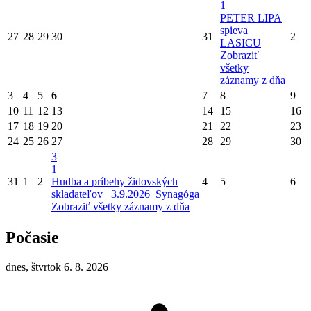
1
PETER LIPA
spieva
27
28
29
30
31
2
LASICU
Zobraziť
všetky
záznamy z dňa
3
4
5
6
7
8
9
10
11
12
13
14
15
16
17
18
19
20
21
22
23
24
25
26
27
28
29
30
3
1
31
1
2
Hudba a príbehy židovských
4
5
6
skladateľov_ 3.9.2026_Synagóga
Zobraziť všetky záznamy z dňa
Počasie
dnes, štvrtok 6. 8. 2026