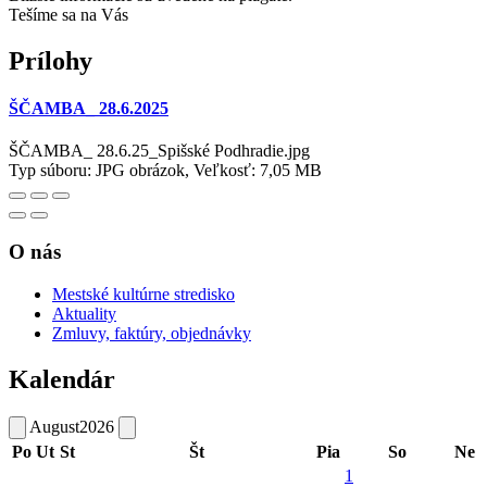
Tešíme sa na Vás
Prílohy
ŠČAMBA_ 28.6.2025
ŠČAMBA_ 28.6.25_Spišské Podhradie.jpg
Typ súboru: JPG obrázok, Veľkosť: 7,05 MB
O nás
Mestské kultúrne stredisko
Aktuality
Zmluvy, faktúry, objednávky
Kalendár
August
2026
Po
Ut
St
Št
Pia
So
Ne
1