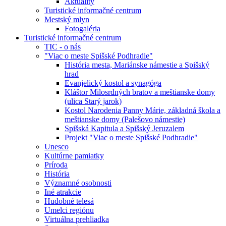
Aktuality
Turistické informačné centrum
Mestský mlyn
Fotogaléria
Turistické informačné centrum
TIC - o nás
"Viac o meste Spišské Podhradie"
História mesta, Mariánske námestie a Spišský
hrad
Evanjelický kostol a synagóga
Kláštor Milosrdných bratov a meštianske domy
(ulica Starý jarok)
Kostol Narodenia Panny Márie, základná škola a
meštianske domy (Palešovo námestie)
Spišská Kapitula a Spišský Jeruzalem
Projekt "Viac o meste Spišské Podhradie"
Unesco
Kultúrne pamiatky
Príroda
História
Významné osobnosti
Iné atrakcie
Hudobné telesá
Umelci regiónu
Virtuálna prehliadka