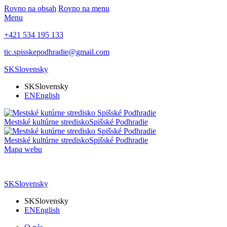
Rovno na obsah
Rovno na menu
Menu
+421 534 195 133
tic.spisskepodhradie@gmail.com
SK
Slovensky
SK
Slovensky
EN
English
Mestské kultúrne stredisko
Spišské Podhradie
Mestské kultúrne stredisko
Spišské Podhradie
Mapa webu
SK
Slovensky
SK
Slovensky
EN
English