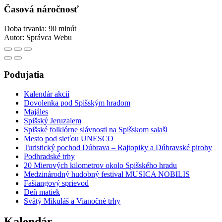
Časová náročnosť
Doba trvania: 90 minút
Autor:
Správca Webu
Podujatia
Kalendár akcií
Dovolenka pod Spišským hradom
Majáles
Spišský Jeruzalem
Spišské folklórne slávnosti na Spišskom salaši
Mesto pod sieťou UNESCO
Turistický pochod Dúbrava – Rajtopiky a Dúbravské pirohy
Podhradské trhy
20 Mierových kilometrov okolo Spišského hradu
Medzinárodný hudobný festival MUSICA NOBILIS
Fašiangový sprievod
Deň matiek
Svätý Mikuláš a Vianočné trhy
Kalendár