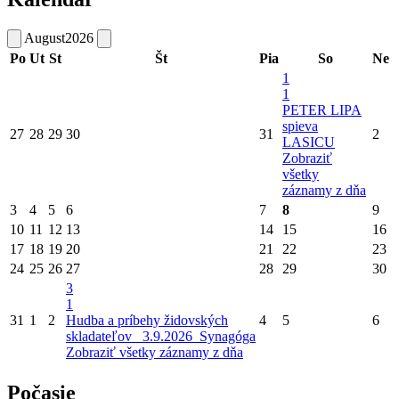
August
2026
Po
Ut
St
Št
Pia
So
Ne
1
1
PETER LIPA
spieva
27
28
29
30
31
2
LASICU
Zobraziť
všetky
záznamy z dňa
3
4
5
6
7
8
9
10
11
12
13
14
15
16
17
18
19
20
21
22
23
24
25
26
27
28
29
30
3
1
31
1
2
Hudba a príbehy židovských
4
5
6
skladateľov_ 3.9.2026_Synagóga
Zobraziť všetky záznamy z dňa
Počasie