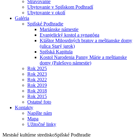
Stravovanie
Ubytovanie v Spišskom Podhradí
Ubytovanie v okolí
Galéria
Spišské Podhradie
Mariánske námestie
Evanjelický kostol a synagóga
Kláštor Milosrdných bratov a meštianske domy
(ulica Starý jarok)
Spišská Kapitula
Kostol Narodenia Panny Márie a meštianske
domy (Palešovo námestie)
Rok 2025
Rok 2023
Rok 2022
Rok 2019
Rok 2018
Rok 2015
Ostatné foto
Kontakty
Napíšte nám
Mapa
Užitočné linky
Mestské kultúrne stredisko
Spišské Podhradie