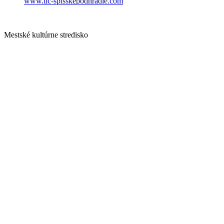
www.tic-spisskepodhradie.com
Mestské kultúrne stredisko