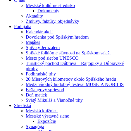
O nás
Mestské kultúrne stredisko
Dokumenty
Aktuality
Zmluvy, faktúry, objednávky
Podujatia
Kalendár akcií
Dovolenka pod Spišským hradom
Majáles
Spišský Jeruzalem
Spišské folklórne slávnosti na Spišskom salaši
Mesto pod sieťou UNESCO
Turistický pochod Dúbrava – Rajtopiky a Dúbravské
pirohy
Podhradské trhy
20 Mierových kilometrov okolo Spišského hradu
Medzinárodný hudobný festival MUSICA NOBILIS
Fašiangový sprievod
Deň matiek
Svätý Mikuláš a Vianočné trhy
Strediská
Mestská knižnica
Mestské výstavné siene
Expozície
Synagóga