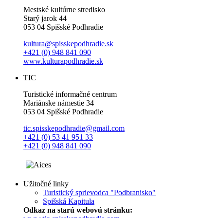
Mestské kultúrne stredisko
Starý jarok 44
053 04 Spišské Podhradie
kultura@spisskepodhradie.sk
+421 (0) 948 841 090
www.kulturapodhradie.sk
TIC
Turistické informačné centrum
Mariánske námestie 34
053 04 Spišské Podhradie
tic.spisskepodhradie@gmail.com
+421 (0) 53 41 951 33
+421 (0) 948 841 090
Užitočné linky
Turistický sprievodca "Podbranisko"
Spišská Kapitula
Odkaz na starú webovú stránku: