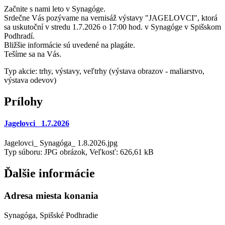
Začnite s nami leto v Synagóge.
Srdečne Vás pozývame na vernisáž výstavy "JAGELOVCI", ktorá
sa uskutoční v stredu 1.7.2026 o 17:00 hod. v Synagóge v Spišskom
Podhradí.
Bližšie informácie sú uvedené na plagáte.
Tešíme sa na Vás.
Typ akcie: trhy, výstavy, veľtrhy (výstava obrazov - maliarstvo,
výstava odevov)
Prílohy
Jagelovci_ 1.7.2026
Jagelovci_ Synagóga_ 1.8.2026.jpg
Typ súboru: JPG obrázok, Veľkosť: 626,61 kB
Ďalšie informácie
Adresa miesta konania
Synagóga, Spišské Podhradie