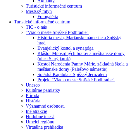
Aktuality
Turistické informačné centrum
Mestský mlyn
Fotogaléria
Turistické informačné centrum
TIC - o nás
"Viac o meste Spišské Podhradie"
História mesta, Mariánske námestie a Spišský
hrad
Evanjelický kostol a synagóga
Kláštor Milosrdných bratov a meštianske domy
(ulica Starý jarok)
Kostol Narodenia Panny Márie, základná škola a
meštianske domy (Palešovo námestie)
Spišská Kapitula a Spišský Jeruzalem
Projekt "Viac o meste Spišské Podhradie"
Unesco
Kultúrne pamiatky
Príroda
História
Významné osobnosti
Iné atrakcie
Hudobné telesá
Umelci regiónu
Virtuálna prehliadka