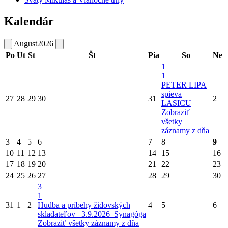
Kalendár
August
2026
Po
Ut
St
Št
Pia
So
Ne
1
1
PETER LIPA
spieva
27
28
29
30
31
2
LASICU
Zobraziť
všetky
záznamy z dňa
3
4
5
6
7
8
9
10
11
12
13
14
15
16
17
18
19
20
21
22
23
24
25
26
27
28
29
30
3
1
31
1
2
Hudba a príbehy židovských
4
5
6
skladateľov_ 3.9.2026_Synagóga
Zobraziť všetky záznamy z dňa