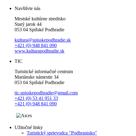
Navštívte nás
Mestské kultúrne stredisko
Starý jarok 44
053 04 Spišské Podhradie
kultura@spisskepodhradie.sk
+421 (0) 948 841 090
www.kulturapodhradie.sk
TIC
Turistické informačné centrum
Mariánske námestie 34
053 04 Spišské Podhradie
tic.spisskepodhradie@gmail.com
+421 (0) 53 41 951 33
+421 (0) 948 841 090
Užitočné linky
Turistický sprievodca "Podbranisko"