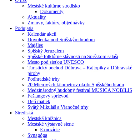
O nás
Mestské kultúrne stredisko
Dokumenty
Aktuality
Zmluvy, faktúry, objednávky
Podujatia
Kalendár akcií
Dovolenka pod Spišským hradom
Majáles
Spišský Jeruzalem
Spišské folklórne slávnosti na Spišskom salaši
Mesto pod sieťou UNESCO
Turistický pochod Dúbrava – Rajtopiky a Dúbravské
pirohy
Podhradské trhy
20 Mierových kilometrov okolo Spišského hradu
Medzinárodný hudobný festival MUSICA NOBILIS
Fašiangový sprievod
Deň matiek
Svätý Mikuláš a Vianočné trhy
Strediská
Mestská knižnica
Mestské výstavné siene
Expozície
Synagóga