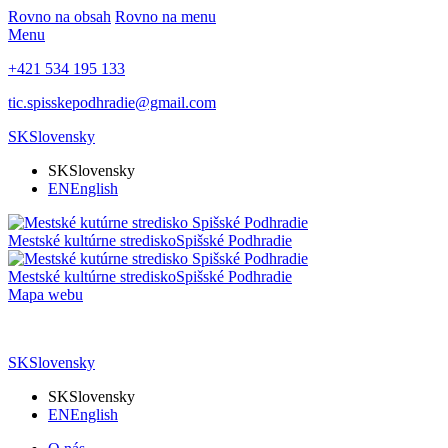
Rovno na obsah
Rovno na menu
Menu
+421 534 195 133
tic.spisskepodhradie@gmail.com
SK
Slovensky
SK
Slovensky
EN
English
Mestské kultúrne stredisko
Spišské Podhradie
Mestské kultúrne stredisko
Spišské Podhradie
Mapa webu
SK
Slovensky
SK
Slovensky
EN
English