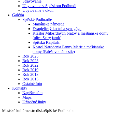
Stravovanie
Ubytovanie v Spišskom Podhradí
Ubytovanie v okolí
Galéria
Spišské Podhradie
Mariánske námestie
Evanjelický kostol a synagóga
Kláštor Milosrdných bratov a meštianske domy
(ulica Starý jarok)
Spišská Kapitula
Kostol Narodenia Panny Márie a meštianske
domy (Palešovo námestie)
Rok 2025
Rok 2023
Rok 2022
Rok 2019
Rok 2018
Rok 2015
Ostatné foto
Kontakty
Napíšte nám
Mapa
Užitočné linky
Mestské kultúrne stredisko
Spišské Podhradie