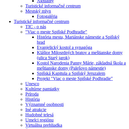
Aktuality
Turistické informačné centrum
Mestský mlyn
Fotogaléria
Turistické informačné centrum
TIC - o nás
"Viac o meste Spišské Podhradie"
História mesta, Mariánske námestie a Spišský
hrad
Evanjelický kostol a synagóga
Kláštor Milosrdných bratov a meštianske domy
(ulica Starý jarok)
Kostol Narodenia Panny Márie, základná škola a
meštianske domy (Palešovo námestie)
Spišská Kapitula a Spišský Jeruzalem
Projekt "Viac o meste Spišské Podhradie"
Unesco
Kultúrne pamiatky
Príroda
História
Významné osobnosti
Iné atrakcie
Hudobné telesá
Umelci regiónu
Virtuálna prehliadka