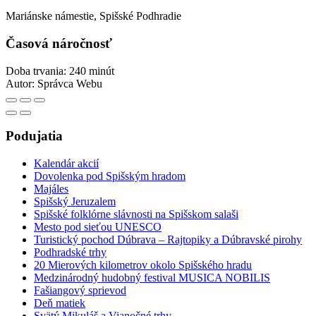
Mariánske námestie, Spišské Podhradie
Časová náročnosť
Doba trvania: 240 minút
Autor:
Správca Webu
Podujatia
Kalendár akcií
Dovolenka pod Spišským hradom
Majáles
Spišský Jeruzalem
Spišské folklórne slávnosti na Spišskom salaši
Mesto pod sieťou UNESCO
Turistický pochod Dúbrava – Rajtopiky a Dúbravské pirohy
Podhradské trhy
20 Mierových kilometrov okolo Spišského hradu
Medzinárodný hudobný festival MUSICA NOBILIS
Fašiangový sprievod
Deň matiek
Svätý Mikuláš a Vianočné trhy