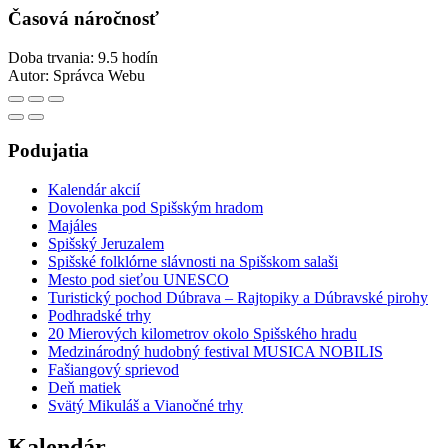
Časová náročnosť
Doba trvania: 9.5 hodín
Autor:
Správca Webu
Podujatia
Kalendár akcií
Dovolenka pod Spišským hradom
Majáles
Spišský Jeruzalem
Spišské folklórne slávnosti na Spišskom salaši
Mesto pod sieťou UNESCO
Turistický pochod Dúbrava – Rajtopiky a Dúbravské pirohy
Podhradské trhy
20 Mierových kilometrov okolo Spišského hradu
Medzinárodný hudobný festival MUSICA NOBILIS
Fašiangový sprievod
Deň matiek
Svätý Mikuláš a Vianočné trhy
Kalendár