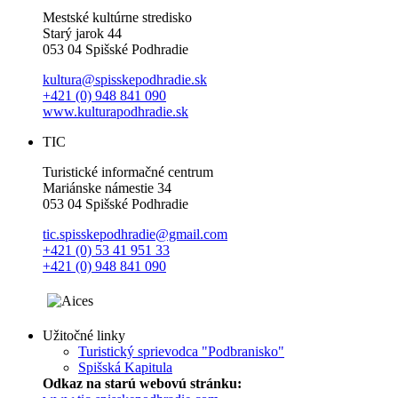
Mestské kultúrne stredisko
Starý jarok 44
053 04 Spišské Podhradie
kultura@spisskepodhradie.sk
+421 (0) 948 841 090
www.kulturapodhradie.sk
TIC
Turistické informačné centrum
Mariánske námestie 34
053 04 Spišské Podhradie
tic.spisskepodhradie@gmail.com
+421 (0) 53 41 951 33
+421 (0) 948 841 090
Užitočné linky
Turistický sprievodca "Podbranisko"
Spišská Kapitula
Odkaz na starú webovú stránku: