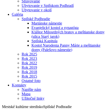
Stravovanie
Ubytovanie v Spišskom Podhradí
Ubytovanie v okolí
Galéria
Spišské Podhradie
Mariánske námestie
Evanjelický kostol a synagóga
Kláštor Milosrdných bratov a meštianske domy
(ulica Starý jarok)
Spišská Kapitula
Kostol Narodenia Panny Márie a meštianske
domy (Palešovo námestie)
Rok 2025
Rok 2023
Rok 2022
Rok 2019
Rok 2018
Rok 2015
Ostatné foto
Kontakty
Napíšte nám
Mapa
Užitočné linky
Mestské kultúrne stredisko
Spišské Podhradie