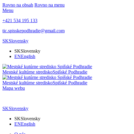
Rovno na obsah
Rovno na menu
Menu
+421 534 195 133
tic.spisskepodhradie@gmail.com
SK
Slovensky
SK
Slovensky
EN
English
Mestské kultúrne stredisko
Spišské Podhradie
Mestské kultúrne stredisko
Spišské Podhradie
Mapa webu
SK
Slovensky
SK
Slovensky
EN
English