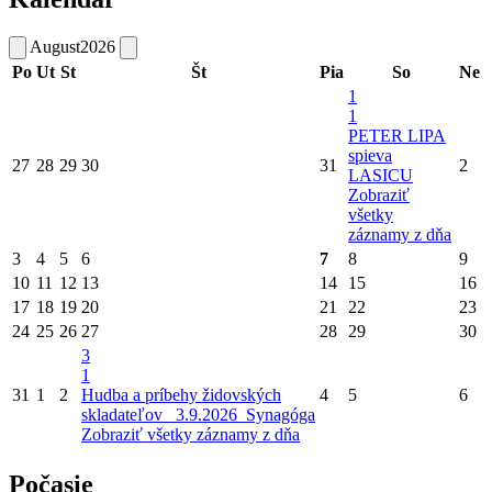
August
2026
Po
Ut
St
Št
Pia
So
Ne
1
1
PETER LIPA
spieva
27
28
29
30
31
2
LASICU
Zobraziť
všetky
záznamy z dňa
3
4
5
6
7
8
9
10
11
12
13
14
15
16
17
18
19
20
21
22
23
24
25
26
27
28
29
30
3
1
31
1
2
Hudba a príbehy židovských
4
5
6
skladateľov_ 3.9.2026_Synagóga
Zobraziť všetky záznamy z dňa
Počasie