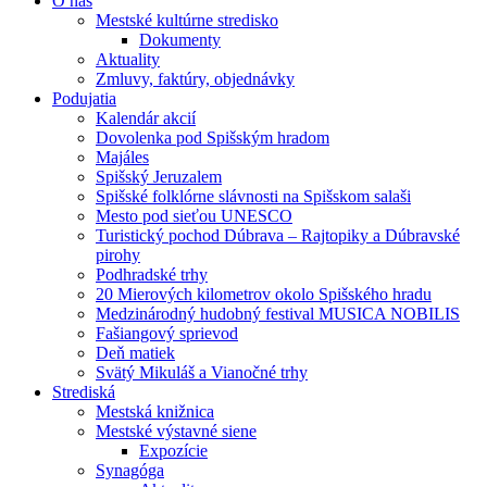
O nás
Mestské kultúrne stredisko
Dokumenty
Aktuality
Zmluvy, faktúry, objednávky
Podujatia
Kalendár akcií
Dovolenka pod Spišským hradom
Majáles
Spišský Jeruzalem
Spišské folklórne slávnosti na Spišskom salaši
Mesto pod sieťou UNESCO
Turistický pochod Dúbrava – Rajtopiky a Dúbravské
pirohy
Podhradské trhy
20 Mierových kilometrov okolo Spišského hradu
Medzinárodný hudobný festival MUSICA NOBILIS
Fašiangový sprievod
Deň matiek
Svätý Mikuláš a Vianočné trhy
Strediská
Mestská knižnica
Mestské výstavné siene
Expozície
Synagóga