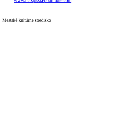
www.tic-spisskepodhradie.com
Mestské kultúrne stredisko