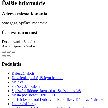
Ďalšie informácie
Adresa miesta konania
Synagóga, Spišské Podhradie
Časová náročnosť
Doba trvania: 6 hodín
Autor:
Správca Webu
Podujatia
Kalendár akcií
Dovolenka pod Spišským hradom
Majáles
Spišský Jeruzalem
Spišské folklórne slávnosti na Spišskom salaši
Mesto pod sieťou UNESCO
Turistický pochod Dúbrava – Rajtopiky a Dúbravské pirohy
Podhradské trhy