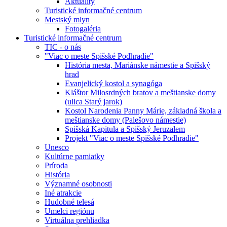
Aktuality
Turistické informačné centrum
Mestský mlyn
Fotogaléria
Turistické informačné centrum
TIC - o nás
"Viac o meste Spišské Podhradie"
História mesta, Mariánske námestie a Spišský
hrad
Evanjelický kostol a synagóga
Kláštor Milosrdných bratov a meštianske domy
(ulica Starý jarok)
Kostol Narodenia Panny Márie, základná škola a
meštianske domy (Palešovo námestie)
Spišská Kapitula a Spišský Jeruzalem
Projekt "Viac o meste Spišské Podhradie"
Unesco
Kultúrne pamiatky
Príroda
História
Významné osobnosti
Iné atrakcie
Hudobné telesá
Umelci regiónu
Virtuálna prehliadka