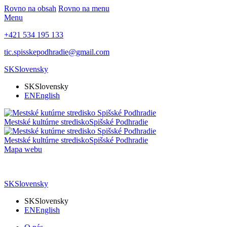
Rovno na obsah
Rovno na menu
Menu
+421 534 195 133
tic.spisskepodhradie@gmail.com
SK
Slovensky
SK
Slovensky
EN
English
Mestské kultúrne stredisko
Spišské Podhradie
Mestské kultúrne stredisko
Spišské Podhradie
Mapa webu
SK
Slovensky
SK
Slovensky
EN
English