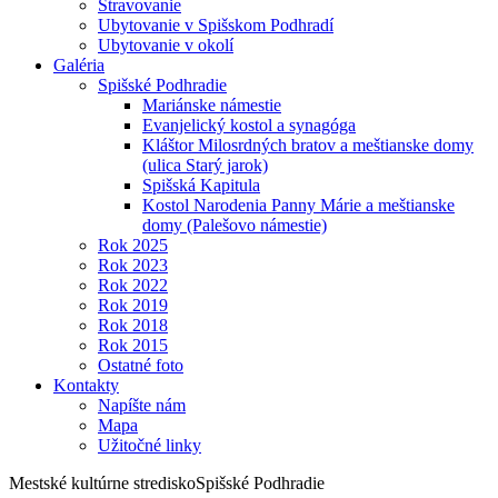
Stravovanie
Ubytovanie v Spišskom Podhradí
Ubytovanie v okolí
Galéria
Spišské Podhradie
Mariánske námestie
Evanjelický kostol a synagóga
Kláštor Milosrdných bratov a meštianske domy
(ulica Starý jarok)
Spišská Kapitula
Kostol Narodenia Panny Márie a meštianske
domy (Palešovo námestie)
Rok 2025
Rok 2023
Rok 2022
Rok 2019
Rok 2018
Rok 2015
Ostatné foto
Kontakty
Napíšte nám
Mapa
Užitočné linky
Mestské kultúrne stredisko
Spišské Podhradie