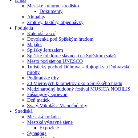
O nás
Mestské kultúrne stredisko
Dokumenty
Aktuality
Zmluvy, faktúry, objednávky
Podujatia
Kalendár akcií
Dovolenka pod Spišským hradom
Majáles
Spišský Jeruzalem
Spišské folklórne slávnosti na Spišskom salaši
Mesto pod sieťou UNESCO
Turistický pochod Dúbrava – Rajtopiky a Dúbravské
pirohy
Podhradské trhy
20 Mierových kilometrov okolo Spišského hradu
Medzinárodný hudobný festival MUSICA NOBILIS
Fašiangový sprievod
Deň matiek
Svätý Mikuláš a Vianočné trhy
Strediská
Mestská knižnica
Mestské výstavné siene
Expozície
Synagóga