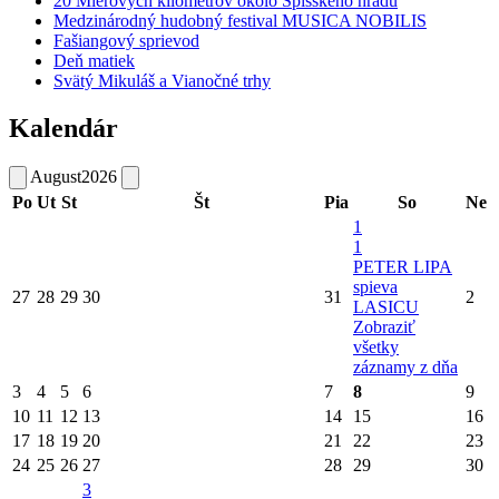
20 Mierových kilometrov okolo Spišského hradu
Medzinárodný hudobný festival MUSICA NOBILIS
Fašiangový sprievod
Deň matiek
Svätý Mikuláš a Vianočné trhy
Kalendár
August
2026
Po
Ut
St
Št
Pia
So
Ne
1
1
PETER LIPA
spieva
27
28
29
30
31
2
LASICU
Zobraziť
všetky
záznamy z dňa
3
4
5
6
7
8
9
10
11
12
13
14
15
16
17
18
19
20
21
22
23
24
25
26
27
28
29
30
3