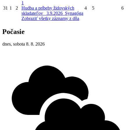
1
31
1
2
Hudba a príbehy židovských
4
5
6
skladateľov_ 3.9.2026_Synagóga
Zobraziť všetky záznamy z dňa
Počasie
dnes, sobota 8. 8. 2026