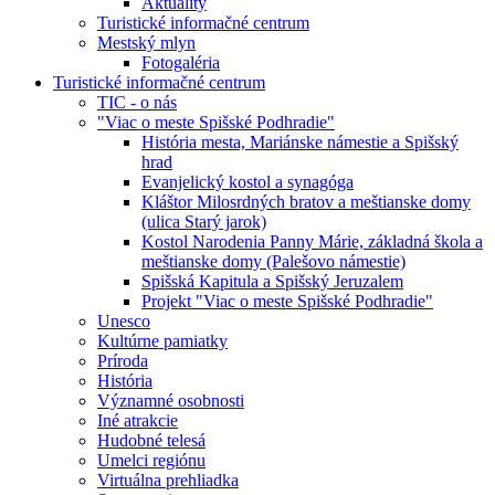
Aktuality
Turistické informačné centrum
Mestský mlyn
Fotogaléria
Turistické informačné centrum
TIC - o nás
"Viac o meste Spišské Podhradie"
História mesta, Mariánske námestie a Spišský
hrad
Evanjelický kostol a synagóga
Kláštor Milosrdných bratov a meštianske domy
(ulica Starý jarok)
Kostol Narodenia Panny Márie, základná škola a
meštianske domy (Palešovo námestie)
Spišská Kapitula a Spišský Jeruzalem
Projekt "Viac o meste Spišské Podhradie"
Unesco
Kultúrne pamiatky
Príroda
História
Významné osobnosti
Iné atrakcie
Hudobné telesá
Umelci regiónu
Virtuálna prehliadka