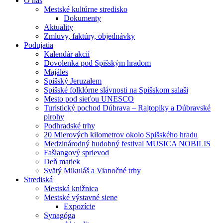
O nás
Mestské kultúrne stredisko
Dokumenty
Aktuality
Zmluvy, faktúry, objednávky
Podujatia
Kalendár akcií
Dovolenka pod Spišským hradom
Majáles
Spišský Jeruzalem
Spišské folklórne slávnosti na Spišskom salaši
Mesto pod sieťou UNESCO
Turistický pochod Dúbrava – Rajtopiky a Dúbravské
pirohy
Podhradské trhy
20 Mierových kilometrov okolo Spišského hradu
Medzinárodný hudobný festival MUSICA NOBILIS
Fašiangový sprievod
Deň matiek
Svätý Mikuláš a Vianočné trhy
Strediská
Mestská knižnica
Mestské výstavné siene
Expozície
Synagóga