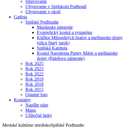
Stravovanie
Ubytovanie v Spišskom Podhradí
Ubytovanie v okolí
Galéria
Spišské Podhradie
Mariánske námestie
Evanjelický kostol a synagóga
Kláštor Milosrdných bratov a meštianske domy
(ulica Starý jarok)
Spišská Kapitula
Kostol Narodenia Panny Márie a meštianske
domy (Palešovo námestie)
Rok 2025
Rok 2023
Rok 2022
Rok 2019
Rok 2018
Rok 2015
Ostatné foto
Kontakty
Napíšte nám
Mapa
Užitočné linky
Mestské kultúrne stredisko
Spišské Podhradie