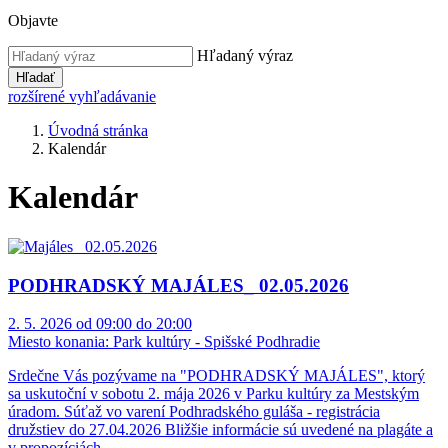
Objavte
Hľadaný výraz
Hľadať
rozšírené vyhľadávanie
Úvodná stránka
Kalendár
Kalendár
PODHRADSKÝ MAJÁLES_ 02.05.2026
2. 5. 2026 od 09:00 do 20:00
Miesto konania:
Park kultúry - Spišské Podhradie
Srdečne Vás pozývame na "PODHRADSKÝ MAJÁLES", ktorý
sa uskutoční v sobotu 2. mája 2026 v Parku kultúry za Mestským
úradom. Súťaž vo varení Podhradského guláša - registrácia
družstiev do 27.04.2026 Bližšie informácie sú uvedené na plagáte a
v propozíciách.