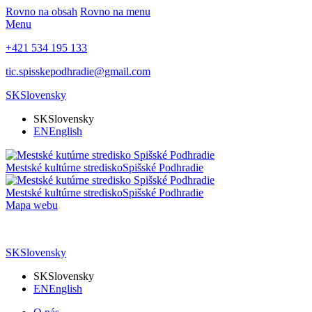
Rovno na obsah
Rovno na menu
Menu
+421 534 195 133
tic.spisskepodhradie@gmail.com
SK
Slovensky
SK
Slovensky
EN
English
Mestské kultúrne stredisko
Spišské Podhradie
Mestské kultúrne stredisko
Spišské Podhradie
Mapa webu
SK
Slovensky
SK
Slovensky
EN
English