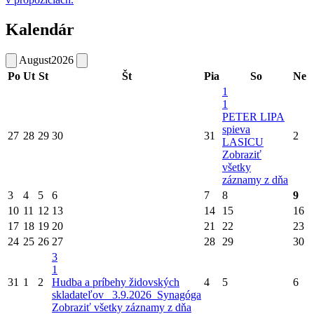
Kalendár
August
2026
Po
Ut
St
Št
Pia
So
Ne
1
1
PETER LIPA
spieva
27
28
29
30
31
2
LASICU
Zobraziť
všetky
záznamy z dňa
3
4
5
6
7
8
9
10
11
12
13
14
15
16
17
18
19
20
21
22
23
24
25
26
27
28
29
30
3
1
31
1
2
Hudba a príbehy židovských
4
5
6
skladateľov_ 3.9.2026_Synagóga
Zobraziť všetky záznamy z dňa