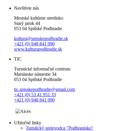
Navštívte nás
Mestské kultúrne stredisko
Starý jarok 44
053 04 Spišské Podhradie
kultura@spisskepodhradie.sk
+421 (0) 948 841 090
www.kulturapodhradie.sk
TIC
Turistické informačné centrum
Mariánske námestie 34
053 04 Spišské Podhradie
tic.spisskepodhradie@gmail.com
+421 (0) 53 41 951 33
+421 (0) 948 841 090
Užitočné linky
Turistický sprievodca "Podbranisko"