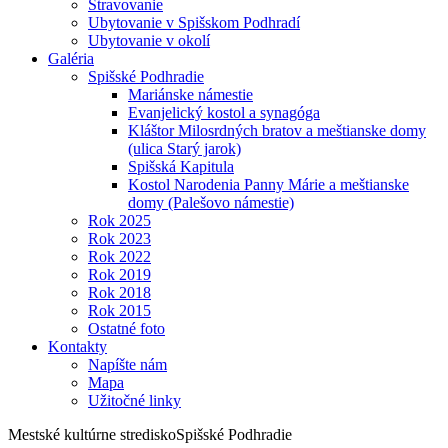
Stravovanie
Ubytovanie v Spišskom Podhradí
Ubytovanie v okolí
Galéria
Spišské Podhradie
Mariánske námestie
Evanjelický kostol a synagóga
Kláštor Milosrdných bratov a meštianske domy
(ulica Starý jarok)
Spišská Kapitula
Kostol Narodenia Panny Márie a meštianske
domy (Palešovo námestie)
Rok 2025
Rok 2023
Rok 2022
Rok 2019
Rok 2018
Rok 2015
Ostatné foto
Kontakty
Napíšte nám
Mapa
Užitočné linky
Mestské kultúrne stredisko
Spišské Podhradie