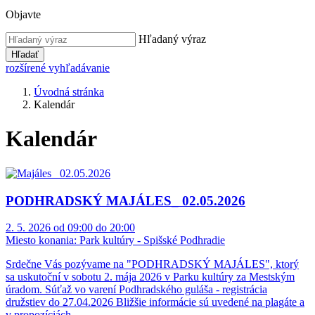
Objavte
Hľadaný výraz
Hľadať
rozšírené vyhľadávanie
Úvodná stránka
Kalendár
Kalendár
PODHRADSKÝ MAJÁLES_ 02.05.2026
2. 5. 2026 od 09:00 do 20:00
Miesto konania:
Park kultúry - Spišské Podhradie
Srdečne Vás pozývame na "PODHRADSKÝ MAJÁLES", ktorý
sa uskutoční v sobotu 2. mája 2026 v Parku kultúry za Mestským
úradom. Súťaž vo varení Podhradského guláša - registrácia
družstiev do 27.04.2026 Bližšie informácie sú uvedené na plagáte a
v propozíciách.