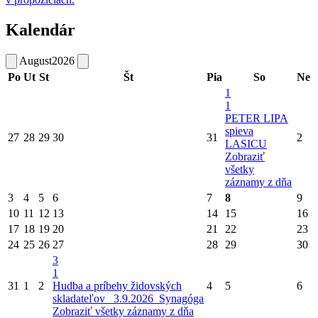
Kalendár
August
2026
Po
Ut
St
Št
Pia
So
Ne
1
1
PETER LIPA
spieva
27
28
29
30
31
2
LASICU
Zobraziť
všetky
záznamy z dňa
3
4
5
6
7
8
9
10
11
12
13
14
15
16
17
18
19
20
21
22
23
24
25
26
27
28
29
30
3
1
31
1
2
Hudba a príbehy židovských
4
5
6
skladateľov_ 3.9.2026_Synagóga
Zobraziť všetky záznamy z dňa