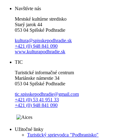
Navštívte nás
Mestské kultúrne stredisko
Starý jarok 44
053 04 Spišské Podhradie
kultura@spisskepodhradie.sk
+421 (0) 948 841 090
www.kulturapodhradie.sk
TIC
Turistické informačné centrum
Mariánske námestie 34
053 04 Spišské Podhradie
tic.spisskepodhradie@gmail.com
+421 (0) 53 41 951 33
+421 (0) 948 841 090
Užitočné linky
Turistický sprievodca "Podbranisko"