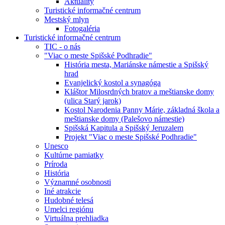
Aktuality
Turistické informačné centrum
Mestský mlyn
Fotogaléria
Turistické informačné centrum
TIC - o nás
"Viac o meste Spišské Podhradie"
História mesta, Mariánske námestie a Spišský
hrad
Evanjelický kostol a synagóga
Kláštor Milosrdných bratov a meštianske domy
(ulica Starý jarok)
Kostol Narodenia Panny Márie, základná škola a
meštianske domy (Palešovo námestie)
Spišská Kapitula a Spišský Jeruzalem
Projekt "Viac o meste Spišské Podhradie"
Unesco
Kultúrne pamiatky
Príroda
História
Významné osobnosti
Iné atrakcie
Hudobné telesá
Umelci regiónu
Virtuálna prehliadka