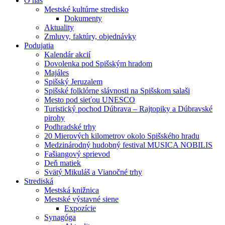
O nás
Mestské kultúrne stredisko
Dokumenty
Aktuality
Zmluvy, faktúry, objednávky
Podujatia
Kalendár akcií
Dovolenka pod Spišským hradom
Majáles
Spišský Jeruzalem
Spišské folklórne slávnosti na Spišskom salaši
Mesto pod sieťou UNESCO
Turistický pochod Dúbrava – Rajtopiky a Dúbravské
pirohy
Podhradské trhy
20 Mierových kilometrov okolo Spišského hradu
Medzinárodný hudobný festival MUSICA NOBILIS
Fašiangový sprievod
Deň matiek
Svätý Mikuláš a Vianočné trhy
Strediská
Mestská knižnica
Mestské výstavné siene
Expozície
Synagóga