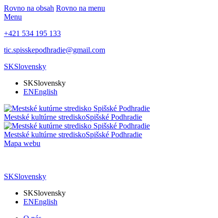
Rovno na obsah
Rovno na menu
Menu
+421 534 195 133
tic.spisskepodhradie@gmail.com
SK
Slovensky
SK
Slovensky
EN
English
Mestské kultúrne stredisko
Spišské Podhradie
Mestské kultúrne stredisko
Spišské Podhradie
Mapa webu
SK
Slovensky
SK
Slovensky
EN
English