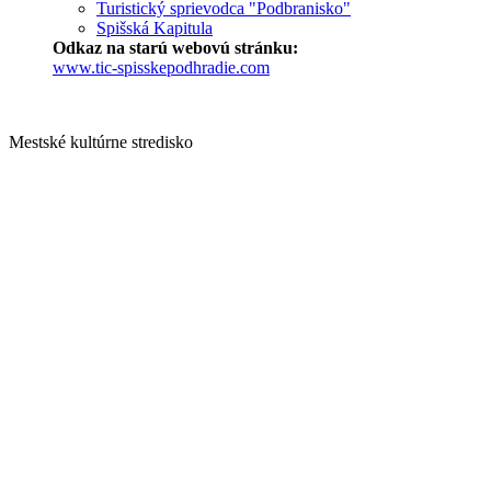
Turistický sprievodca "Podbranisko"
Spišská Kapitula
Odkaz na starú webovú stránku:
www.tic-spisskepodhradie.com
Mestské kultúrne stredisko