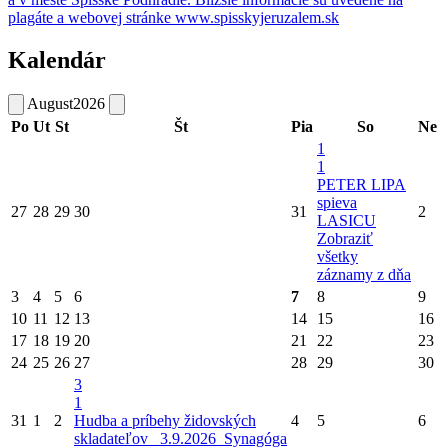
plagáte a webovej stránke www.spisskyjeruzalem.sk
Kalendár
August
2026
Po
Ut
St
Št
Pia
So
Ne
1
1
PETER LIPA
spieva
27
28
29
30
31
2
LASICU
Zobraziť
všetky
záznamy z dňa
3
4
5
6
7
8
9
10
11
12
13
14
15
16
17
18
19
20
21
22
23
24
25
26
27
28
29
30
3
1
31
1
2
Hudba a príbehy židovských
4
5
6
skladateľov_ 3.9.2026_Synagóga