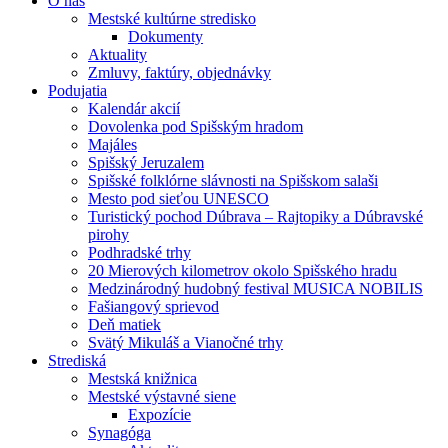
O nás
Mestské kultúrne stredisko
Dokumenty
Aktuality
Zmluvy, faktúry, objednávky
Podujatia
Kalendár akcií
Dovolenka pod Spišským hradom
Majáles
Spišský Jeruzalem
Spišské folklórne slávnosti na Spišskom salaši
Mesto pod sieťou UNESCO
Turistický pochod Dúbrava – Rajtopiky a Dúbravské
pirohy
Podhradské trhy
20 Mierových kilometrov okolo Spišského hradu
Medzinárodný hudobný festival MUSICA NOBILIS
Fašiangový sprievod
Deň matiek
Svätý Mikuláš a Vianočné trhy
Strediská
Mestská knižnica
Mestské výstavné siene
Expozície
Synagóga