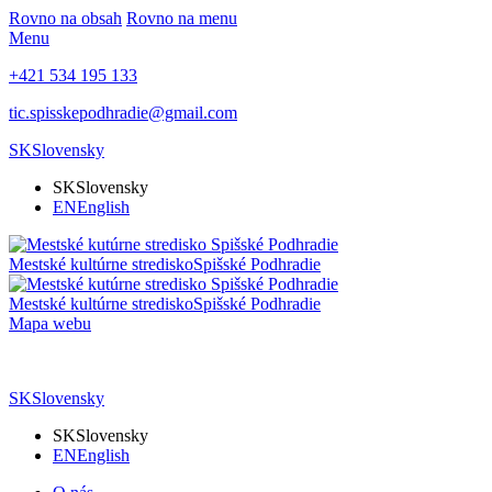
Rovno na obsah
Rovno na menu
Menu
+421 534 195 133
tic.spisskepodhradie@gmail.com
SK
Slovensky
SK
Slovensky
EN
English
Mestské kultúrne stredisko
Spišské Podhradie
Mestské kultúrne stredisko
Spišské Podhradie
Mapa webu
SK
Slovensky
SK
Slovensky
EN
English