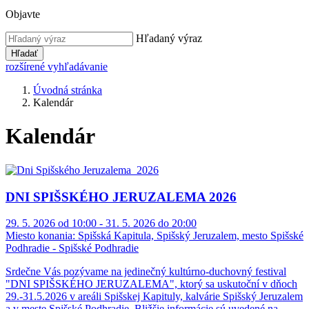
Objavte
Hľadaný výraz
Hľadať
rozšírené vyhľadávanie
Úvodná stránka
Kalendár
Kalendár
DNI SPIŠSKÉHO JERUZALEMA 2026
29. 5. 2026 od 10:00 - 31. 5. 2026 do 20:00
Miesto konania:
Spišská Kapitula, Spišský Jeruzalem, mesto Spišské
Podhradie - Spišské Podhradie
Srdečne Vás pozývame na jedinečný kultúrno-duchovný festival
"DNI SPIŠSKÉHO JERUZALEMA", ktorý sa uskutoční v dňoch
29.-31.5.2026 v areáli Spišskej Kapituly, kalvárie Spišský Jeruzalem
a v meste Spišské Podhradie. Bližšie informácie sú uvedené na