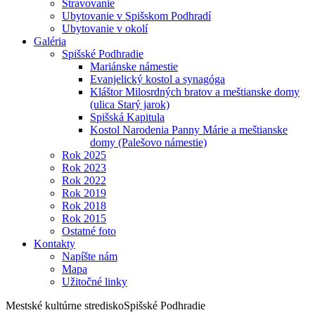
Stravovanie
Ubytovanie v Spišskom Podhradí
Ubytovanie v okolí
Galéria
Spišské Podhradie
Mariánske námestie
Evanjelický kostol a synagóga
Kláštor Milosrdných bratov a meštianske domy
(ulica Starý jarok)
Spišská Kapitula
Kostol Narodenia Panny Márie a meštianske
domy (Palešovo námestie)
Rok 2025
Rok 2023
Rok 2022
Rok 2019
Rok 2018
Rok 2015
Ostatné foto
Kontakty
Napíšte nám
Mapa
Užitočné linky
Mestské kultúrne stredisko
Spišské Podhradie