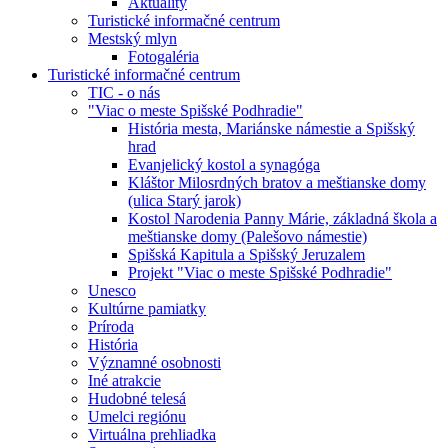
Aktuality
Turistické informačné centrum
Mestský mlyn
Fotogaléria
Turistické informačné centrum
TIC - o nás
"Viac o meste Spišské Podhradie"
História mesta, Mariánske námestie a Spišský
hrad
Evanjelický kostol a synagóga
Kláštor Milosrdných bratov a meštianske domy
(ulica Starý jarok)
Kostol Narodenia Panny Márie, základná škola a
meštianske domy (Palešovo námestie)
Spišská Kapitula a Spišský Jeruzalem
Projekt "Viac o meste Spišské Podhradie"
Unesco
Kultúrne pamiatky
Príroda
História
Významné osobnosti
Iné atrakcie
Hudobné telesá
Umelci regiónu
Virtuálna prehliadka