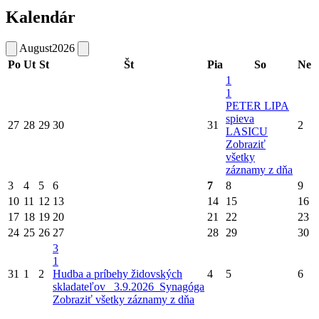
Kalendár
August
2026
Po
Ut
St
Št
Pia
So
Ne
1
1
PETER LIPA
spieva
27
28
29
30
31
2
LASICU
Zobraziť
všetky
záznamy z dňa
3
4
5
6
7
8
9
10
11
12
13
14
15
16
17
18
19
20
21
22
23
24
25
26
27
28
29
30
3
1
31
1
2
Hudba a príbehy židovských
4
5
6
skladateľov_ 3.9.2026_Synagóga
Zobraziť všetky záznamy z dňa