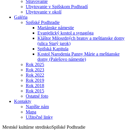
Stravovanie
Ubytovanie v Spišskom Podhradí
Ubytovanie v okolí
Galéria
Spišské Podhradie
Mariánske námestie
Evanjelický kostol a synagóga
Kláštor Milosrdných bratov a meštianske domy
(ulica Starý jarok)
Spišská Kapitula
Kostol Narodenia Panny Márie a meštianske
domy (Palešovo námestie)
Rok 2025
Rok 2023
Rok 2022
Rok 2019
Rok 2018
Rok 2015
Ostatné foto
Kontakty
Napíšte nám
Mapa
Užitočné linky
Mestské kultúrne stredisko
Spišské Podhradie