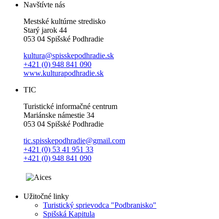
Navštívte nás
Mestské kultúrne stredisko
Starý jarok 44
053 04 Spišské Podhradie
kultura@spisskepodhradie.sk
+421 (0) 948 841 090
www.kulturapodhradie.sk
TIC
Turistické informačné centrum
Mariánske námestie 34
053 04 Spišské Podhradie
tic.spisskepodhradie@gmail.com
+421 (0) 53 41 951 33
+421 (0) 948 841 090
Užitočné linky
Turistický sprievodca "Podbranisko"
Spišská Kapitula