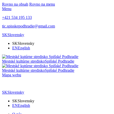
Rovno na obsah
Rovno na menu
Menu
+421 534 195 133
tic.spisskepodhradie@gmail.com
SK
Slovensky
SK
Slovensky
EN
English
Mestské kultúrne stredisko
Spišské Podhradie
Mestské kultúrne stredisko
Spišské Podhradie
Mapa webu
SK
Slovensky
SK
Slovensky
EN
English