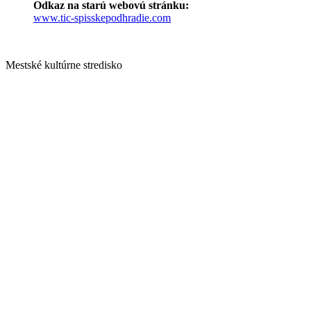
Odkaz na starú webovú stránku:
www.tic-spisskepodhradie.com
Mestské kultúrne stredisko