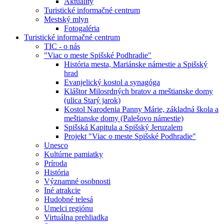
Aktuality
Turistické informačné centrum
Mestský mlyn
Fotogaléria
Turistické informačné centrum
TIC - o nás
"Viac o meste Spišské Podhradie"
História mesta, Mariánske námestie a Spišský
hrad
Evanjelický kostol a synagóga
Kláštor Milosrdných bratov a meštianske domy
(ulica Starý jarok)
Kostol Narodenia Panny Márie, základná škola a
meštianske domy (Palešovo námestie)
Spišská Kapitula a Spišský Jeruzalem
Projekt "Viac o meste Spišské Podhradie"
Unesco
Kultúrne pamiatky
Príroda
História
Významné osobnosti
Iné atrakcie
Hudobné telesá
Umelci regiónu
Virtuálna prehliadka