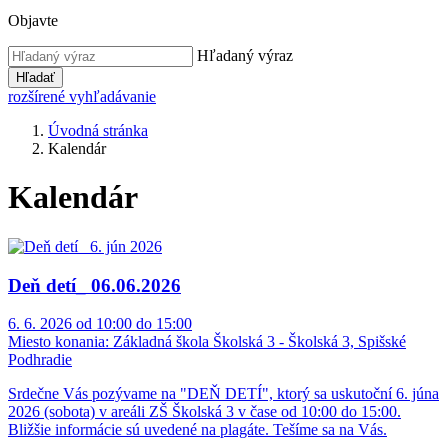
Objavte
Hľadaný výraz
Hľadať
rozšírené vyhľadávanie
Úvodná stránka
Kalendár
Kalendár
Deň detí_ 06.06.2026
6. 6. 2026 od 10:00 do 15:00
Miesto konania:
Základná škola Školská 3 - Školská 3, Spišské
Podhradie
Srdečne Vás pozývame na "DEŇ DETÍ", ktorý sa uskutoční 6. júna
2026 (sobota) v areáli ZŠ Školská 3 v čase od 10:00 do 15:00.
Bližšie informácie sú uvedené na plagáte. Tešíme sa na Vás.