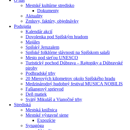
O nás
Mestské kultúrne stredisko
Dokumenty
Aktuality
Zmluvy, faktúry, objednávky
Podujatia
Kalendár akcií
Dovolenka pod Spišským hradom
Majáles
Spišský Jeruzalem
Spišské folklórne slávnosti na Spišskom salaši
Mesto pod sieťou UNESCO
Turistický pochod Dúbrava – Rajtopiky a Dúbravské
pirohy
Podhradské trhy
20 Mierových kilometrov okolo Spišského hradu
Medzinárodný hudobný festival MUSICA NOBILIS
Fašiangový sprievod
Deň matiek
Svätý Mikuláš a Vianočné trhy
Strediská
Mestská knižnica
Mestské výstavné siene
Expozície
Synagóga