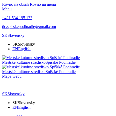
Rovno na obsah
Rovno na menu
Menu
+421 534 195 133
tic.spisskepodhradie@gmail.com
SK
Slovensky
SK
Slovensky
EN
English
Mestské kultúrne stredisko
Spišské Podhradie
Mestské kultúrne stredisko
Spišské Podhradie
Mapa webu
SK
Slovensky
SK
Slovensky
EN
English