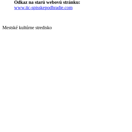
Odkaz na starú webovú stránku:
www.tic-spisskepodhradie.com
Mestské kultúrne stredisko