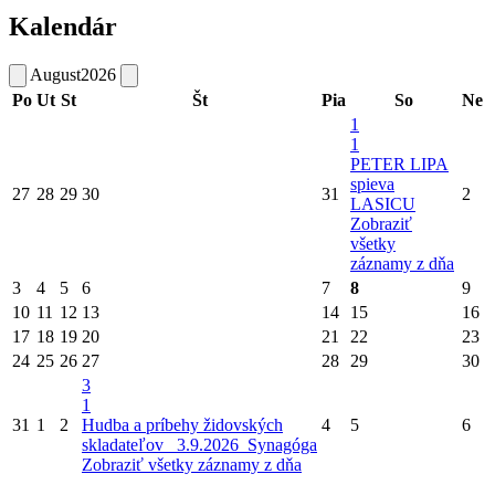
Kalendár
August
2026
Po
Ut
St
Št
Pia
So
Ne
1
1
PETER LIPA
spieva
27
28
29
30
31
2
LASICU
Zobraziť
všetky
záznamy z dňa
3
4
5
6
7
8
9
10
11
12
13
14
15
16
17
18
19
20
21
22
23
24
25
26
27
28
29
30
3
1
31
1
2
Hudba a príbehy židovských
4
5
6
skladateľov_ 3.9.2026_Synagóga
Zobraziť všetky záznamy z dňa