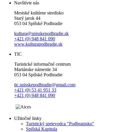
Navštívte nás
Mestské kultúrne stredisko
Starý jarok 44
053 04 Spišské Podhradie
kultura@spisskepodhradie.sk
+421 (0) 948 841 090
www.kulturapodhradie.sk
TIC
Turistické informačné centrum
Mariánske námestie 34
053 04 Spišské Podhradie
tic.spisskepodhradie@gmail.com
+421 (0) 53 41 951 33
+421 (0) 948 841 090
Užitočné linky
Turistický sprievodca "Podbranisko"
Spišská Kapitula