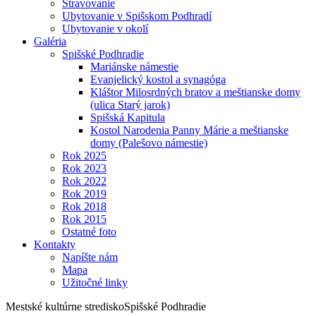
Stravovanie
Ubytovanie v Spišskom Podhradí
Ubytovanie v okolí
Galéria
Spišské Podhradie
Mariánske námestie
Evanjelický kostol a synagóga
Kláštor Milosrdných bratov a meštianske domy
(ulica Starý jarok)
Spišská Kapitula
Kostol Narodenia Panny Márie a meštianske
domy (Palešovo námestie)
Rok 2025
Rok 2023
Rok 2022
Rok 2019
Rok 2018
Rok 2015
Ostatné foto
Kontakty
Napíšte nám
Mapa
Užitočné linky
Mestské kultúrne stredisko
Spišské Podhradie