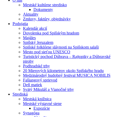
O nás
Mestské kultúrne stredisko
Dokumenty
Aktuality
Zmluvy, faktúry, objednávky
Podujatia
Kalendár akcií
Dovolenka pod Spišským hradom
Majáles
Spišský Jeruzalem
Spišské folklórne slávnosti na Spišskom salaši
Mesto pod sieťou UNESCO
Turistický pochod Dúbrava – Rajtopiky a Dúbravské
pirohy
Podhradské trhy
20 Mierových kilometrov okolo Spišského hradu
Medzinárodný hudobný festival MUSICA NOBILIS
Fašiangový sprievod
Deň matiek
Svätý Mikuláš a Vianočné trhy
Strediská
Mestská knižnica
Mestské výstavné siene
Expozície
Synagóga