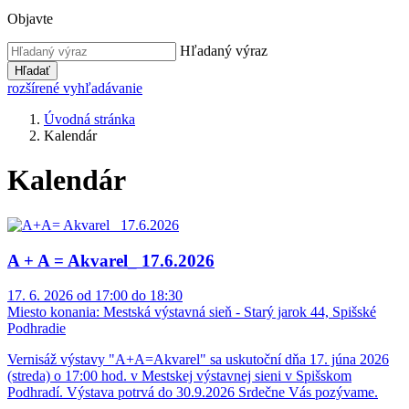
Objavte
Hľadaný výraz
Hľadať
rozšírené vyhľadávanie
Úvodná stránka
Kalendár
Kalendár
A + A = Akvarel_ 17.6.2026
17. 6. 2026 od 17:00 do 18:30
Miesto konania:
Mestská výstavná sieň - Starý jarok 44, Spišské
Podhradie
Vernisáž výstavy "A+A=Akvarel" sa uskutoční dňa 17. júna 2026
(streda) o 17:00 hod. v Mestskej výstavnej sieni v Spišskom
Podhradí. Výstava potrvá do 30.9.2026 Srdečne Vás pozývame.