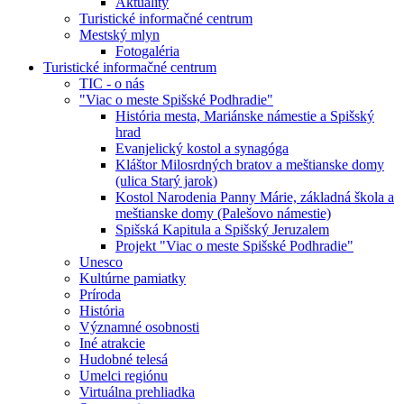
Aktuality
Turistické informačné centrum
Mestský mlyn
Fotogaléria
Turistické informačné centrum
TIC - o nás
"Viac o meste Spišské Podhradie"
História mesta, Mariánske námestie a Spišský
hrad
Evanjelický kostol a synagóga
Kláštor Milosrdných bratov a meštianske domy
(ulica Starý jarok)
Kostol Narodenia Panny Márie, základná škola a
meštianske domy (Palešovo námestie)
Spišská Kapitula a Spišský Jeruzalem
Projekt "Viac o meste Spišské Podhradie"
Unesco
Kultúrne pamiatky
Príroda
História
Významné osobnosti
Iné atrakcie
Hudobné telesá
Umelci regiónu
Virtuálna prehliadka