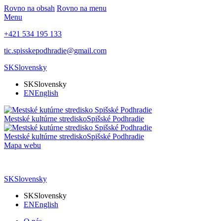
Rovno na obsah
Rovno na menu
Menu
+421 534 195 133
tic.spisskepodhradie@gmail.com
SK
Slovensky
SK
Slovensky
EN
English
Mestské kultúrne stredisko
Spišské Podhradie
Mestské kultúrne stredisko
Spišské Podhradie
Mapa webu
SK
Slovensky
SK
Slovensky
EN
English