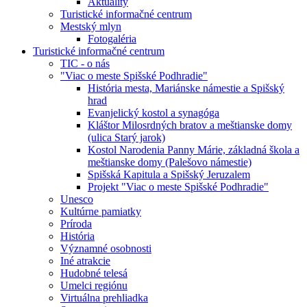
Aktuality
Turistické informačné centrum
Mestský mlyn
Fotogaléria
Turistické informačné centrum
TIC - o nás
"Viac o meste Spišské Podhradie"
História mesta, Mariánske námestie a Spišský
hrad
Evanjelický kostol a synagóga
Kláštor Milosrdných bratov a meštianske domy
(ulica Starý jarok)
Kostol Narodenia Panny Márie, základná škola a
meštianske domy (Palešovo námestie)
Spišská Kapitula a Spišský Jeruzalem
Projekt "Viac o meste Spišské Podhradie"
Unesco
Kultúrne pamiatky
Príroda
História
Významné osobnosti
Iné atrakcie
Hudobné telesá
Umelci regiónu
Virtuálna prehliadka