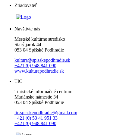
Zriadovateľ
Navštívte nás
Mestské kultúrne stredisko
Starý jarok 44
053 04 Spišské Podhradie
kultura@spisskepodhradie.sk
+421 (0) 948 841 090
www.kulturapodhradie.sk
TIC
Turistické informačné centrum
Mariánske námestie 34
053 04 Spišské Podhradie
tic.spisskepodhradie@gmail.com
+421 (0) 53 41 951 33
+421 (0) 948 841 090