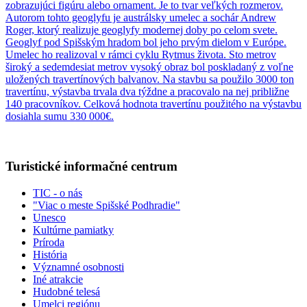
zobrazujúci figúru alebo ornament. Je to tvar veľkých rozmerov.
Autorom tohto geoglyfu je austrálsky umelec a sochár Andrew
Roger, ktorý realizuje geoglyfy modernej doby po celom svete.
Geoglyf pod Spišským hradom bol jeho prvým dielom v Európe.
Umelec ho realizoval v rámci cyklu Rytmus života. Sto metrov
široký a sedemdesiat metrov vysoký obraz bol poskladaný z voľne
uložených travertínových balvanov. Na stavbu sa použilo 3000 ton
travertínu, výstavba trvala dva týždne a pracovalo na nej približne
140 pracovníkov. Celková hodnota travertínu použitého na výstavbu
dosiahla sumu 330 000€.
Turistické informačné centrum
TIC - o nás
"Viac o meste Spišské Podhradie"
Unesco
Kultúrne pamiatky
Príroda
História
Významné osobnosti
Iné atrakcie
Hudobné telesá
Umelci regiónu