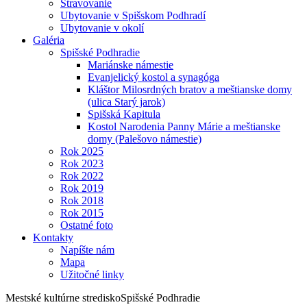
Stravovanie
Ubytovanie v Spišskom Podhradí
Ubytovanie v okolí
Galéria
Spišské Podhradie
Mariánske námestie
Evanjelický kostol a synagóga
Kláštor Milosrdných bratov a meštianske domy
(ulica Starý jarok)
Spišská Kapitula
Kostol Narodenia Panny Márie a meštianske
domy (Palešovo námestie)
Rok 2025
Rok 2023
Rok 2022
Rok 2019
Rok 2018
Rok 2015
Ostatné foto
Kontakty
Napíšte nám
Mapa
Užitočné linky
Mestské kultúrne stredisko
Spišské Podhradie