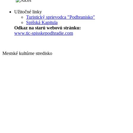
Užitočné linky
Turistický sprievodca "Podbranisko"
Spišská Kapitula
Odkaz na starú webovú stránku:
www.tic-spisskepodhradie.com
Mestské kultúrne stredisko