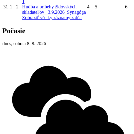
1
31
1
2
Hudba a príbehy židovských
4
5
6
skladateľov_ 3.9.2026_Synagóga
Zobraziť všetky záznamy z dňa
Počasie
dnes, sobota 8. 8. 2026