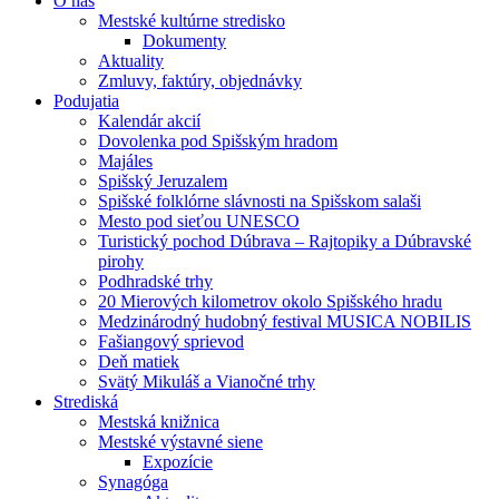
O nás
Mestské kultúrne stredisko
Dokumenty
Aktuality
Zmluvy, faktúry, objednávky
Podujatia
Kalendár akcií
Dovolenka pod Spišským hradom
Majáles
Spišský Jeruzalem
Spišské folklórne slávnosti na Spišskom salaši
Mesto pod sieťou UNESCO
Turistický pochod Dúbrava – Rajtopiky a Dúbravské
pirohy
Podhradské trhy
20 Mierových kilometrov okolo Spišského hradu
Medzinárodný hudobný festival MUSICA NOBILIS
Fašiangový sprievod
Deň matiek
Svätý Mikuláš a Vianočné trhy
Strediská
Mestská knižnica
Mestské výstavné siene
Expozície
Synagóga