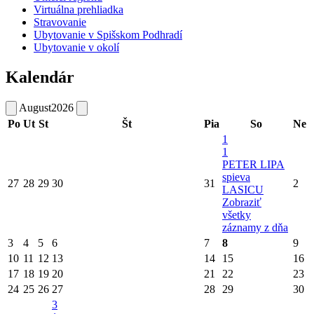
Virtuálna prehliadka
Stravovanie
Ubytovanie v Spišskom Podhradí
Ubytovanie v okolí
Kalendár
August
2026
Po
Ut
St
Št
Pia
So
Ne
1
1
PETER LIPA
spieva
27
28
29
30
31
2
LASICU
Zobraziť
všetky
záznamy z dňa
3
4
5
6
7
8
9
10
11
12
13
14
15
16
17
18
19
20
21
22
23
24
25
26
27
28
29
30
3