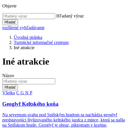
Objavte
Hľadaný výraz
Hľadať
rozšírené vyhľadávanie
Úvodná stránka
Turistické informačné centrum
Iné atrakcie
Iné atrakcie
Názov
Hľadať
Všetko
C
G
N
P
Geoglyf Keltského koňa
Na severnom svahu pod Spišským hradom sa nachádza geoglyf
predstavujúci štylizovaného keltského jazdca z mince, ktorá sa našla
na Spišskom hrade. Geoglyf je obraz, piktogram v krajine,