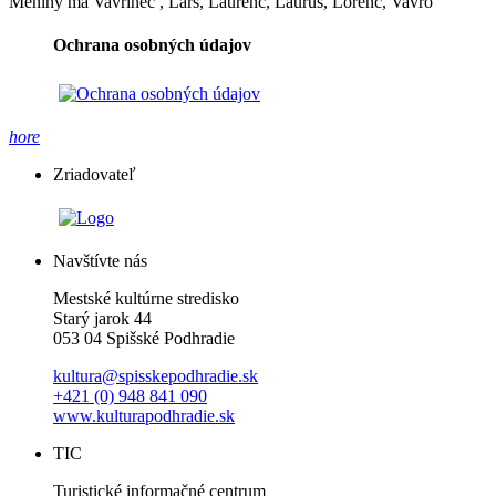
Meniny má
Vavrinec
, Lars, Laurenc, Laurus, Lorenc, Vavro
Ochrana osobných údajov
hore
Zriadovateľ
Navštívte nás
Mestské kultúrne stredisko
Starý jarok 44
053 04 Spišské Podhradie
kultura@spisskepodhradie.sk
+421 (0) 948 841 090
www.kulturapodhradie.sk
TIC
Turistické informačné centrum