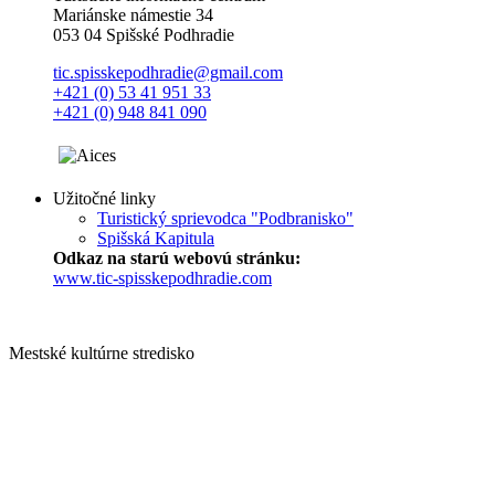
Mariánske námestie 34
053 04 Spišské Podhradie
tic.spisskepodhradie@gmail.com
+421 (0) 53 41 951 33
+421 (0) 948 841 090
Užitočné linky
Turistický sprievodca "Podbranisko"
Spišská Kapitula
Odkaz na starú webovú stránku:
www.tic-spisskepodhradie.com
Mestské kultúrne stredisko