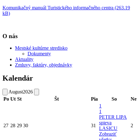
Komunikačný manuál Turistického informačného centra (263.19
kB)
O nás
Mestské kultúrne stredisko
Dokumenty
Aktuality
Zmluvy, faktúry, objednávky
Kalendár
August
2026
Po
Ut
St
Št
Pia
So
Ne
1
1
PETER LIPA
spieva
27
28
29
30
31
2
LASICU
Zobraziť
všetky