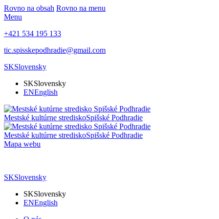
Rovno na obsah
Rovno na menu
Menu
+421 534 195 133
tic.spisskepodhradie@gmail.com
SK
Slovensky
SK
Slovensky
EN
English
Mestské kultúrne stredisko
Spišské Podhradie
Mestské kultúrne stredisko
Spišské Podhradie
Mapa webu
SK
Slovensky
SK
Slovensky
EN
English