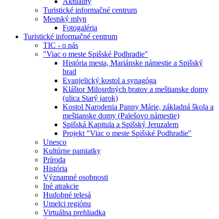
Aktuality
Turistické informačné centrum
Mestský mlyn
Fotogaléria
Turistické informačné centrum
TIC - o nás
"Viac o meste Spišské Podhradie"
História mesta, Mariánske námestie a Spišský
hrad
Evanjelický kostol a synagóga
Kláštor Milosrdných bratov a meštianske domy
(ulica Starý jarok)
Kostol Narodenia Panny Márie, základná škola a
meštianske domy (Palešovo námestie)
Spišská Kapitula a Spišský Jeruzalem
Projekt "Viac o meste Spišské Podhradie"
Unesco
Kultúrne pamiatky
Príroda
História
Významné osobnosti
Iné atrakcie
Hudobné telesá
Umelci regiónu
Virtuálna prehliadka