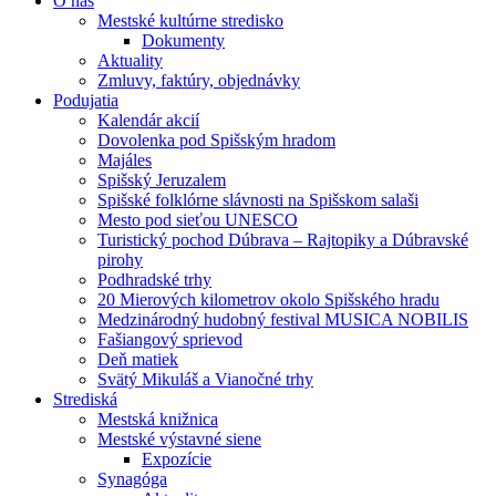
O nás
Mestské kultúrne stredisko
Dokumenty
Aktuality
Zmluvy, faktúry, objednávky
Podujatia
Kalendár akcií
Dovolenka pod Spišským hradom
Majáles
Spišský Jeruzalem
Spišské folklórne slávnosti na Spišskom salaši
Mesto pod sieťou UNESCO
Turistický pochod Dúbrava – Rajtopiky a Dúbravské
pirohy
Podhradské trhy
20 Mierových kilometrov okolo Spišského hradu
Medzinárodný hudobný festival MUSICA NOBILIS
Fašiangový sprievod
Deň matiek
Svätý Mikuláš a Vianočné trhy
Strediská
Mestská knižnica
Mestské výstavné siene
Expozície
Synagóga