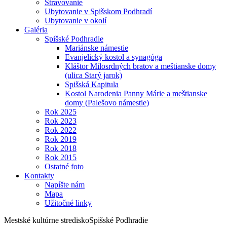
Stravovanie
Ubytovanie v Spišskom Podhradí
Ubytovanie v okolí
Galéria
Spišské Podhradie
Mariánske námestie
Evanjelický kostol a synagóga
Kláštor Milosrdných bratov a meštianske domy
(ulica Starý jarok)
Spišská Kapitula
Kostol Narodenia Panny Márie a meštianske
domy (Palešovo námestie)
Rok 2025
Rok 2023
Rok 2022
Rok 2019
Rok 2018
Rok 2015
Ostatné foto
Kontakty
Napíšte nám
Mapa
Užitočné linky
Mestské kultúrne stredisko
Spišské Podhradie