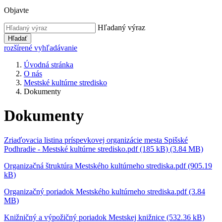
Objavte
Hľadaný výraz
Hľadať
rozšírené vyhľadávanie
Úvodná stránka
O nás
Mestské kultúrne stredisko
Dokumenty
Dokumenty
Zriaďovacia listina príspevkovej organizácie mesta Spišské
Podhradie - Mestské kultúrne stredisko.pdf (185 kB) (3.84 MB)
Organizačná štruktúra Mestského kultúrneho strediska.pdf (905.19
kB)
Organizačný poriadok Mestského kultúrneho strediska.pdf (3.84
MB)
Knižničný a výpožičný poriadok Mestskej knižnice (532.36 kB)