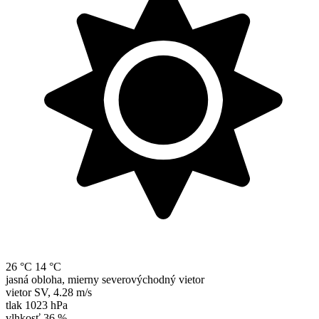
26 °C
14 °C
jasná obloha, mierny severovýchodný vietor
vietor
SV
,
4.28 m/s
tlak
1023 hPa
vlhkosť
36 %