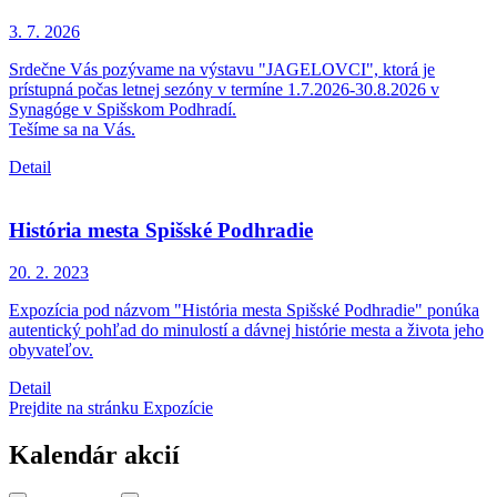
3. 7.
2026
Srdečne Vás pozývame na výstavu "JAGELOVCI", ktorá je
prístupná počas letnej sezóny v termíne 1.7.2026-30.8.2026 v
Synagóge v Spišskom Podhradí.
Tešíme sa na Vás.
Detail
História mesta Spišské Podhradie
20. 2.
2023
Expozícia pod názvom "História mesta Spišské Podhradie" ponúka
autentický pohľad do minulostí a dávnej histórie mesta a života jeho
obyvateľov.
Detail
Prejdite na stránku Expozície
Kalendár akcií