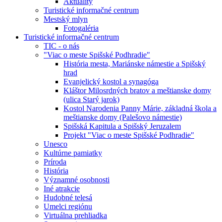
Aktuality
Turistické informačné centrum
Mestský mlyn
Fotogaléria
Turistické informačné centrum
TIC - o nás
"Viac o meste Spišské Podhradie"
História mesta, Mariánske námestie a Spišský
hrad
Evanjelický kostol a synagóga
Kláštor Milosrdných bratov a meštianske domy
(ulica Starý jarok)
Kostol Narodenia Panny Márie, základná škola a
meštianske domy (Palešovo námestie)
Spišská Kapitula a Spišský Jeruzalem
Projekt "Viac o meste Spišské Podhradie"
Unesco
Kultúrne pamiatky
Príroda
História
Významné osobnosti
Iné atrakcie
Hudobné telesá
Umelci regiónu
Virtuálna prehliadka