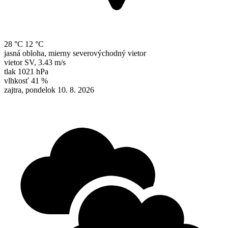
28 °C
12 °C
jasná obloha, mierny severovýchodný vietor
vietor
SV
,
3.43 m/s
tlak
1021 hPa
vlhkosť
41 %
zajtra, pondelok 10. 8. 2026