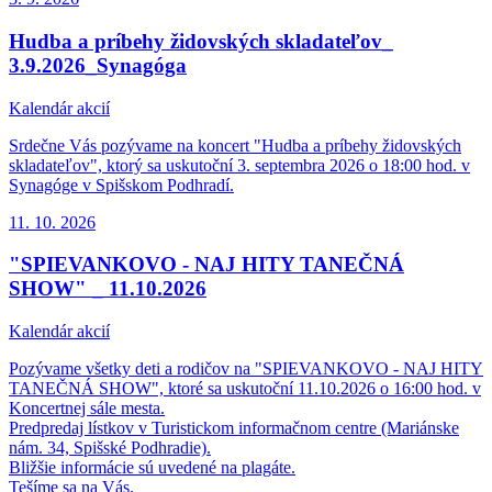
Hudba a príbehy židovských skladateľov_
3.9.2026_Synagóga
Kalendár akcií
Srdečne Vás pozývame na koncert "Hudba a príbehy židovských
skladateľov", ktorý sa uskutoční 3. septembra 2026 o 18:00 hod. v
Synagóge v Spišskom Podhradí.
11. 10.
2026
"SPIEVANKOVO - NAJ HITY TANEČNÁ
SHOW" _ 11.10.2026
Kalendár akcií
Pozývame všetky deti a rodičov na "SPIEVANKOVO - NAJ HITY
TANEČNÁ SHOW", ktoré sa uskutoční 11.10.2026 o 16:00 hod. v
Koncertnej sále mesta.
Predpredaj lístkov v Turistickom informačnom centre (Mariánske
nám. 34, Spišské Podhradie).
Bližšie informácie sú uvedené na plagáte.
Tešíme sa na Vás.