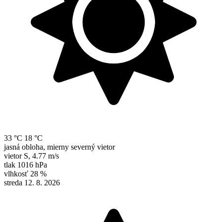
33 °C
18 °C
jasná obloha, mierny severný vietor
vietor
S
,
4.77 m/s
tlak
1016 hPa
vlhkosť
28 %
streda 12. 8. 2026