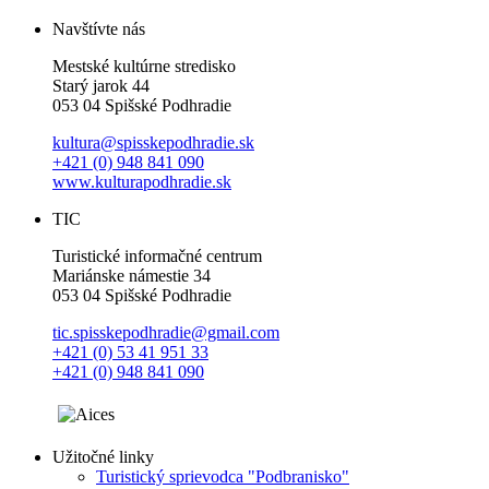
Navštívte nás
Mestské kultúrne stredisko
Starý jarok 44
053 04 Spišské Podhradie
kultura@spisskepodhradie.sk
+421 (0) 948 841 090
www.kulturapodhradie.sk
TIC
Turistické informačné centrum
Mariánske námestie 34
053 04 Spišské Podhradie
tic.spisskepodhradie@gmail.com
+421 (0) 53 41 951 33
+421 (0) 948 841 090
Užitočné linky
Turistický sprievodca "Podbranisko"