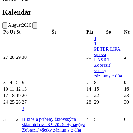
Kalendár
August
2026
Po
Ut
St
Št
Pia
So
Ne
1
1
PETER LIPA
spieva
27
28
29
30
31
2
LASICU
Zobraziť
všetky
záznamy z dňa
3
4
5
6
7
8
9
10
11
12
13
14
15
16
17
18
19
20
21
22
23
24
25
26
27
28
29
30
3
1
31
1
2
Hudba a príbehy židovských
4
5
6
skladateľov_ 3.9.2026_Synagóga
Zobraziť všetky záznamy z dňa