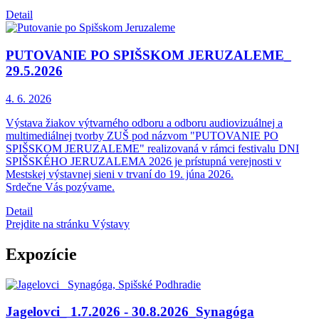
Detail
PUTOVANIE PO SPIŠSKOM JERUZALEME_
29.5.2026
4. 6.
2026
Výstava žiakov výtvarného odboru a odboru audiovizuálnej a
multimediálnej tvorby ZUŠ pod názvom "PUTOVANIE PO
SPIŠSKOM JERUZALEME" realizovaná v rámci festivalu DNI
SPIŠSKÉHO JERUZALEMA 2026 je prístupná verejnosti v
Mestskej výstavnej sieni v trvaní do 19. júna 2026.
Srdečne Vás pozývame.
Detail
Prejdite na stránku Výstavy
Expozície
Jagelovci_ 1.7.2026 - 30.8.2026_Synagóga