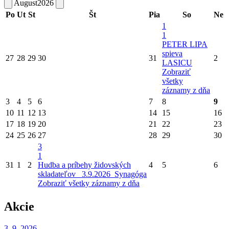
August
2026
Po
Ut
St
Št
Pia
So
Ne
1
1
PETER LIPA
spieva
27
28
29
30
31
2
LASICU
Zobraziť
všetky
záznamy z dňa
3
4
5
6
7
8
9
10
11
12
13
14
15
16
17
18
19
20
21
22
23
24
25
26
27
28
29
30
3
1
31
1
2
Hudba a príbehy židovských
4
5
6
skladateľov_ 3.9.2026_Synagóga
Zobraziť všetky záznamy z dňa
Akcie
3. 9.
2026