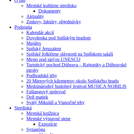
O nás
Mestské kultúrne stredisko
Dokumenty
Aktuality
Zmluvy, faktúry, objednávky
Podujatia
Kalendár akcií
Dovolenka pod Spišským hradom
Majáles
Spišský Jeruzalem
Spišské folklórne slávnosti na Spišskom salaši
Mesto pod sieťou UNESCO
Turistický pochod Dúbrava – Rajtopiky a Dúbravské
pirohy
Podhradské trhy
20 Mierových kilometrov okolo Spišského hradu
Medzinárodný hudobný festival MUSICA NOBILIS
Fašiangový sprievod
Deň matiek
Svätý Mikuláš a Vianočné trhy
Strediská
Mestská knižnica
Mestské výstavné siene
Expozície
Synagóga