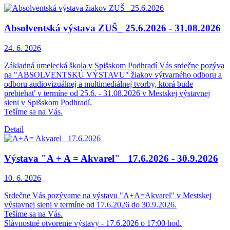
Absolventská výstava ZUŠ_ 25.6.2026 - 31.08.2026
24. 6.
2026
Základná umelecká škola v Spišskom Podhradí Vás srdečne pozýva
na "ABSOLVENTSKÚ VÝSTAVU" žiakov výtvarného odboru a
odboru audiovizuálnej a multimediálnej tvorby, ktorá bude
prebiehať v termíne od 25.6. - 31.08.2026 v Mestskej výstavnej
sieni v Spišskom Podhradí.
Tešíme sa na Vás.
Detail
Výstava "A + A = Akvarel"_ 17.6.2026 - 30.9.2026
10. 6.
2026
Srdečne Vás pozývame na výstavu "A+A=Akvarel" v Mestskej
výstavnej sieni v termíne od 17.6.2026 do 30.9.2026.
Tešíme sa na Vás.
Slávnostné otvorenie výstavy - 17.6.2026 o 17:00 hod.