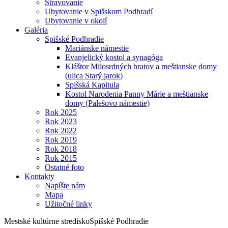
Stravovanie
Ubytovanie v Spišskom Podhradí
Ubytovanie v okolí
Galéria
Spišské Podhradie
Mariánske námestie
Evanjelický kostol a synagóga
Kláštor Milosrdných bratov a meštianske domy
(ulica Starý jarok)
Spišská Kapitula
Kostol Narodenia Panny Márie a meštianske
domy (Palešovo námestie)
Rok 2025
Rok 2023
Rok 2022
Rok 2019
Rok 2018
Rok 2015
Ostatné foto
Kontakty
Napíšte nám
Mapa
Užitočné linky
Mestské kultúrne stredisko
Spišské Podhradie