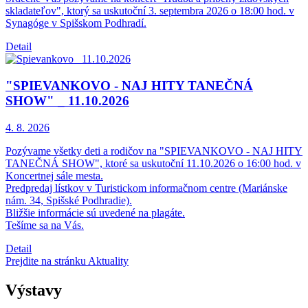
skladateľov", ktorý sa uskutoční 3. septembra 2026 o 18:00 hod. v
Synagóge v Spišskom Podhradí.
Detail
"SPIEVANKOVO - NAJ HITY TANEČNÁ
SHOW" _ 11.10.2026
4. 8.
2026
Pozývame všetky deti a rodičov na "SPIEVANKOVO - NAJ HITY
TANEČNÁ SHOW", ktoré sa uskutoční 11.10.2026 o 16:00 hod. v
Koncertnej sále mesta.
Predpredaj lístkov v Turistickom informačnom centre (Mariánske
nám. 34, Spišské Podhradie).
Bližšie informácie sú uvedené na plagáte.
Tešíme sa na Vás.
Detail
Prejdite na stránku Aktuality
Výstavy