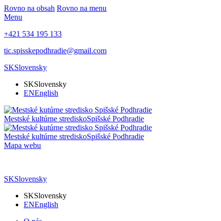
Rovno na obsah
Rovno na menu
Menu
+421 534 195 133
tic.spisskepodhradie@gmail.com
SK
Slovensky
SK
Slovensky
EN
English
Mestské kultúrne stredisko
Spišské Podhradie
Mestské kultúrne stredisko
Spišské Podhradie
Mapa webu
SK
Slovensky
SK
Slovensky
EN
English