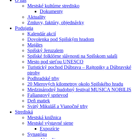
O nás
Mestské kultúrne stredisko
Dokumenty
Aktuality
Zmluvy, faktúry, objednávky
Podujatia
Kalendár akcií
Dovolenka pod Spišským hradom
Majáles
Spišský Jeruzalem
Spišské folklórne slávnosti na Spišskom salaši
Mesto pod sieťou UNESCO
Turistický pochod Dúbrava – Rajtopiky a Dúbravské
pirohy
Podhradské trhy
20 Mierových kilometrov okolo Spišského hradu
Medzinárodný hudobný festival MUSICA NOBILIS
Fašiangový sprievod
Deň matiek
Svätý Mikuláš a Vianočné trhy
Strediská
Mestská knižnica
Mestské výstavné siene
Expozície
Synagóga