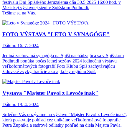
festivalu Dni Spišského Jeruzalema dňa 30.5.2025 16:00 hod. v
Mestskej výstavnej sieni v Spišskom Podhradí.
Tešíme sa na Vás.
FOTO VÝSTAVA "LETO V SYNAGÓGE"
Dátum:
16. 7. 2024
Jediná zachovaná synagóga na Spiši nachádzajúca sa v Spišskom
Podhradí ponúka počas letnej sezóny 2024 jedinečnú výstavu
veľkoformátových fotografií Foto Klubu Spiš zachytávajúcu
židovské zvyky, tradície ako aj krásy regiónu Spiš.
Výstava "Majster Pavol z Levoče inak"
Dátum:
19. 4. 2024
Srdečne Vás pozývame na výstavu "Majster Pavol z Levoče inak",
ktorá poskytuje pohľad cez unikátne veľkoformátové fotografie
Petra Župnika a sadrové odliatky pohľad na diela Majstra Pavla.