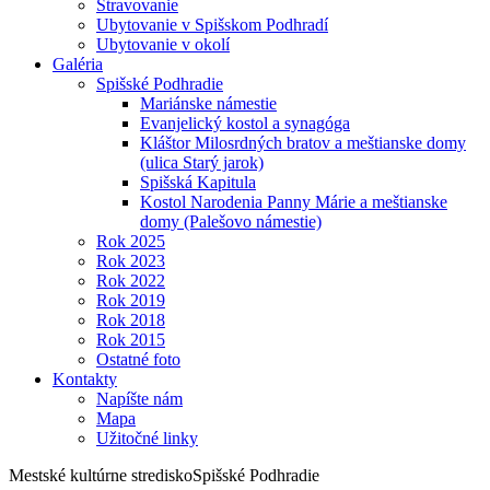
Stravovanie
Ubytovanie v Spišskom Podhradí
Ubytovanie v okolí
Galéria
Spišské Podhradie
Mariánske námestie
Evanjelický kostol a synagóga
Kláštor Milosrdných bratov a meštianske domy
(ulica Starý jarok)
Spišská Kapitula
Kostol Narodenia Panny Márie a meštianske
domy (Palešovo námestie)
Rok 2025
Rok 2023
Rok 2022
Rok 2019
Rok 2018
Rok 2015
Ostatné foto
Kontakty
Napíšte nám
Mapa
Užitočné linky
Mestské kultúrne stredisko
Spišské Podhradie