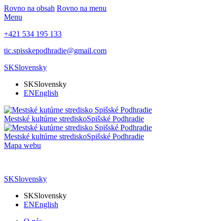
Rovno na obsah
Rovno na menu
Menu
+421 534 195 133
tic.spisskepodhradie@gmail.com
SK
Slovensky
SK
Slovensky
EN
English
Mestské kultúrne stredisko
Spišské Podhradie
Mestské kultúrne stredisko
Spišské Podhradie
Mapa webu
SK
Slovensky
SK
Slovensky
EN
English