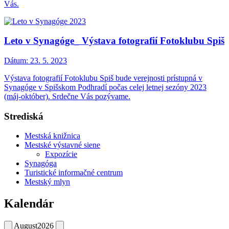
Vás.
Leto v Synagóge_ Výstava fotografií Fotoklubu Spiš
Dátum:
23. 5. 2023
Výstava fotografií Fotoklubu Spiš bude verejnosti prístupná v
Synagóge v Spišskom Podhradí počas celej letnej sezóny 2023
(máj-október). Srdečne Vás pozývame.
Strediská
Mestská knižnica
Mestské výstavné siene
Expozície
Synagóga
Turistické informačné centrum
Mestský mlyn
Kalendár
August
2026