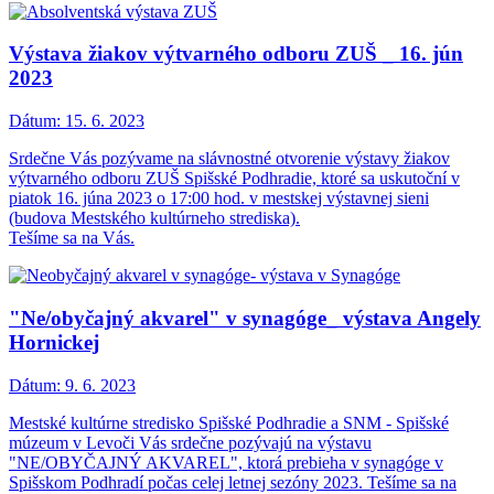
Výstava žiakov výtvarného odboru ZUŠ _ 16. jún
2023
Dátum:
15. 6. 2023
Srdečne Vás pozývame na slávnostné otvorenie výstavy žiakov
výtvarného odboru ZUŠ Spišské Podhradie, ktoré sa uskutoční v
piatok 16. júna 2023 o 17:00 hod. v mestskej výstavnej sieni
(budova Mestského kultúrneho strediska).
Tešíme sa na Vás.
"Ne/obyčajný akvarel" v synagóge_ výstava Angely
Hornickej
Dátum:
9. 6. 2023
Mestské kultúrne stredisko Spišské Podhradie a SNM - Spišské
múzeum v Levoči Vás srdečne pozývajú na výstavu
"NE/OBYČAJNÝ AKVAREL", ktorá prebieha v synagóge v
Spišskom Podhradí počas celej letnej sezóny 2023. Tešíme sa na