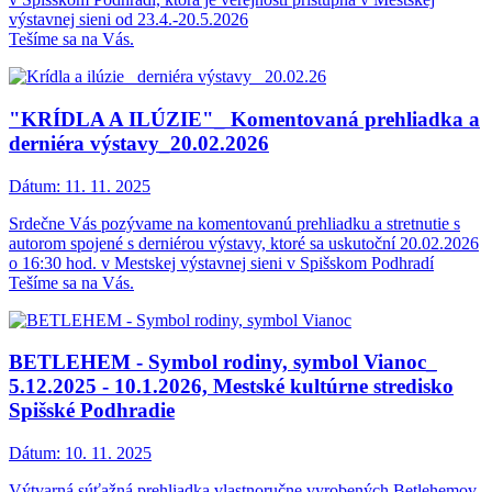
výstavnej sieni od 23.4.-20.5.2026
Tešíme sa na Vás.
"KRÍDLA A ILÚZIE"_ Komentovaná prehliadka a
derniéra výstavy_20.02.2026
Dátum:
11. 11. 2025
Srdečne Vás pozývame na komentovanú prehliadku a stretnutie s
autorom spojené s derniérou výstavy, ktoré sa uskutoční 20.02.2026
o 16:30 hod. v Mestskej výstavnej sieni v Spišskom Podhradí
Tešíme sa na Vás.
BETLEHEM - Symbol rodiny, symbol Vianoc_
5.12.2025 - 10.1.2026, Mestské kultúrne stredisko
Spišské Podhradie
Dátum:
10. 11. 2025
Výtvarná súťažná prehliadka vlastnoručne vyrobených Betlehemov