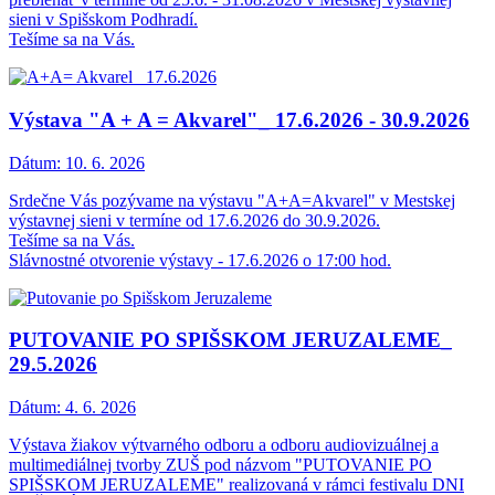
sieni v Spišskom Podhradí.
Tešíme sa na Vás.
Výstava "A + A = Akvarel"_ 17.6.2026 - 30.9.2026
Dátum:
10. 6. 2026
Srdečne Vás pozývame na výstavu "A+A=Akvarel" v Mestskej
výstavnej sieni v termíne od 17.6.2026 do 30.9.2026.
Tešíme sa na Vás.
Slávnostné otvorenie výstavy - 17.6.2026 o 17:00 hod.
PUTOVANIE PO SPIŠSKOM JERUZALEME_
29.5.2026
Dátum:
4. 6. 2026
Výstava žiakov výtvarného odboru a odboru audiovizuálnej a
multimediálnej tvorby ZUŠ pod názvom "PUTOVANIE PO
SPIŠSKOM JERUZALEME" realizovaná v rámci festivalu DNI