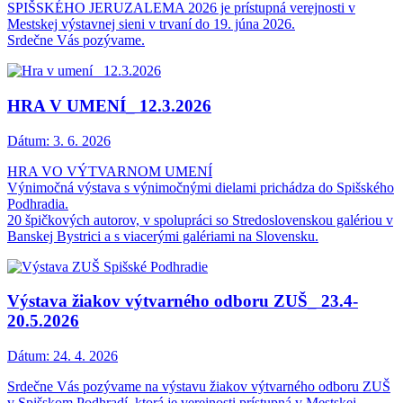
SPIŠSKÉHO JERUZALEMA 2026 je prístupná verejnosti v
Mestskej výstavnej sieni v trvaní do 19. júna 2026.
Srdečne Vás pozývame.
HRA V UMENÍ_ 12.3.2026
Dátum:
3. 6. 2026
HRA VO VÝTVARNOM UMENÍ
Výnimočná výstava s výnimočnými dielami prichádza do Spišského
Podhradia.
20 špičkových autorov, v spolupráci so Stredoslovenskou galériou v
Banskej Bystrici a s viacerými galériami na Slovensku.
Výstava žiakov výtvarného odboru ZUŠ_ 23.4-
20.5.2026
Dátum:
24. 4. 2026
Srdečne Vás pozývame na výstavu žiakov výtvarného odboru ZUŠ
v Spišskom Podhradí, ktorá je verejnosti prístupná v Mestskej