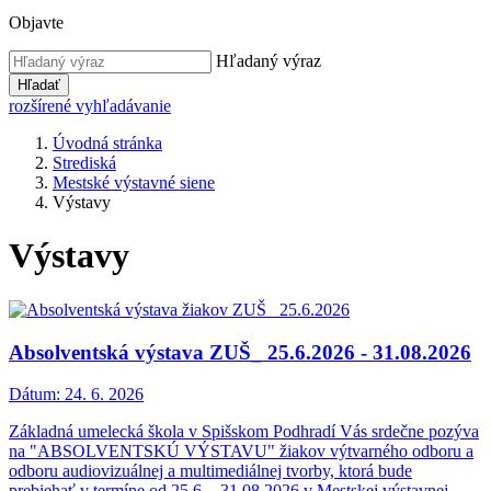
Objavte
Hľadaný výraz
Hľadať
rozšírené vyhľadávanie
Úvodná stránka
Strediská
Mestské výstavné siene
Výstavy
Výstavy
Absolventská výstava ZUŠ_ 25.6.2026 - 31.08.2026
Dátum:
24. 6. 2026
Základná umelecká škola v Spišskom Podhradí Vás srdečne pozýva
na "ABSOLVENTSKÚ VÝSTAVU" žiakov výtvarného odboru a
odboru audiovizuálnej a multimediálnej tvorby, ktorá bude
prebiehať v termíne od 25.6. - 31.08.2026 v Mestskej výstavnej