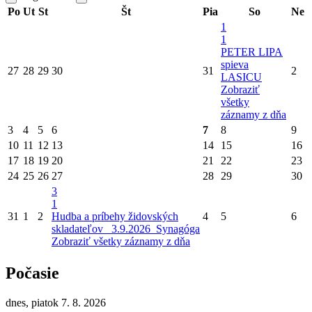
Po
Ut
St
Št
Pia
So
Ne
1
1
PETER LIPA
spieva
27
28
29
30
31
2
LASICU
Zobraziť
všetky
záznamy z dňa
3
4
5
6
7
8
9
10
11
12
13
14
15
16
17
18
19
20
21
22
23
24
25
26
27
28
29
30
3
1
31
1
2
Hudba a príbehy židovských
4
5
6
skladateľov_ 3.9.2026_Synagóga
Zobraziť všetky záznamy z dňa
Počasie
dnes, piatok 7. 8. 2026