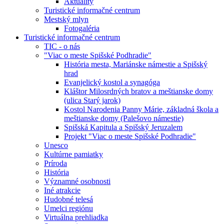
Aktuality
Turistické informačné centrum
Mestský mlyn
Fotogaléria
Turistické informačné centrum
TIC - o nás
"Viac o meste Spišské Podhradie"
História mesta, Mariánske námestie a Spišský
hrad
Evanjelický kostol a synagóga
Kláštor Milosrdných bratov a meštianske domy
(ulica Starý jarok)
Kostol Narodenia Panny Márie, základná škola a
meštianske domy (Palešovo námestie)
Spišská Kapitula a Spišský Jeruzalem
Projekt "Viac o meste Spišské Podhradie"
Unesco
Kultúrne pamiatky
Príroda
História
Významné osobnosti
Iné atrakcie
Hudobné telesá
Umelci regiónu
Virtuálna prehliadka