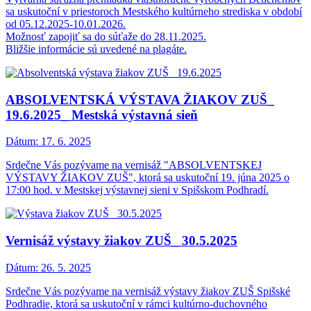
sa uskutoční v priestoroch Mestského kultúrneho strediska v období
od 05.12.2025-10.01.2026.
Možnosť zapojiť sa do súťaže do 28.11.2025.
Bližšie informácie sú uvedené na plagáte.
ABSOLVENTSKÁ VÝSTAVA ŽIAKOV ZUŠ_
19.6.2025_ Mestská výstavná sieň
Dátum:
17. 6. 2025
Srdečne Vás pozývame na vernisáž "ABSOLVENTSKEJ
VÝSTAVY ŽIAKOV ZUŠ", ktorá sa uskutoční 19. júna 2025 o
17:00 hod. v Mestskej výstavnej sieni v Spišskom Podhradí.
Vernisáž výstavy žiakov ZUŠ_ 30.5.2025
Dátum:
26. 5. 2025
Srdečne Vás pozývame na vernisáž výstavy žiakov ZUŠ Spišské
Podhradie, ktorá sa uskutoční v rámci kultúrno-duchovného