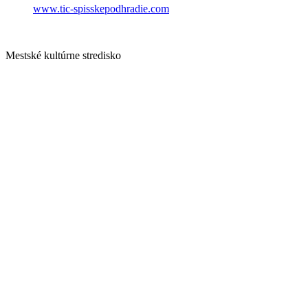
www.tic-spisskepodhradie.com
Mestské kultúrne stredisko