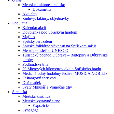
O nás
Mestské kultúrne stredisko
Dokumenty
Aktuality
Zmluvy, faktúry, objednávky
Podujatia
Kalendár akcií
Dovolenka pod Spišským hradom
Majáles
Spišský Jeruzalem
Spišské folklórne slávnosti na Spišskom salaši
Mesto pod sieťou UNESCO
Turistický pochod Dúbrava – Rajtopiky a Dúbravské
pirohy
Podhradské trhy
20 Mierových kilometrov okolo Spišského hradu
Medzinárodný hudobný festival MUSICA NOBILIS
Fašiangový sprievod
Deň matiek
Svätý Mikuláš a Vianočné trhy
Strediská
Mestská knižnica
Mestské výstavné siene
Expozície
Synagóga