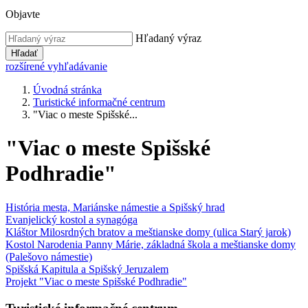
Objavte
Hľadaný výraz
Hľadať
rozšírené vyhľadávanie
Úvodná stránka
Turistické informačné centrum
"Viac o meste Spišské...
"Viac o meste Spišské
Podhradie"
História mesta, Mariánske námestie a Spišský hrad
Evanjelický kostol a synagóga
Kláštor Milosrdných bratov a meštianske domy (ulica Starý jarok)
Kostol Narodenia Panny Márie, základná škola a meštianske domy
(Palešovo námestie)
Spišská Kapitula a Spišský Jeruzalem
Projekt "Viac o meste Spišské Podhradie"