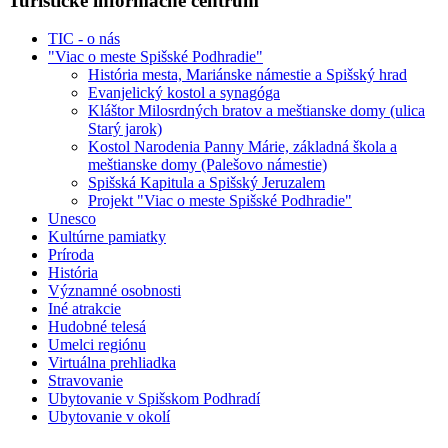
Turistické informačné centrum
TIC - o nás
"Viac o meste Spišské Podhradie"
História mesta, Mariánske námestie a Spišský hrad
Evanjelický kostol a synagóga
Kláštor Milosrdných bratov a meštianske domy (ulica
Starý jarok)
Kostol Narodenia Panny Márie, základná škola a
meštianske domy (Palešovo námestie)
Spišská Kapitula a Spišský Jeruzalem
Projekt "Viac o meste Spišské Podhradie"
Unesco
Kultúrne pamiatky
Príroda
História
Významné osobnosti
Iné atrakcie
Hudobné telesá
Umelci regiónu
Virtuálna prehliadka
Stravovanie
Ubytovanie v Spišskom Podhradí
Ubytovanie v okolí