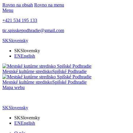
Rovno na obsah
Rovno na menu
Menu
+421 534 195 133
tic.spisskepodhradie@gmail.com
SK
Slovensky
SK
Slovensky
EN
English
Mestské kultúrne stredisko
Spišské Podhradie
Mestské kultúrne stredisko
Spišské Podhradie
Mapa webu
SK
Slovensky
SK
Slovensky
EN
English