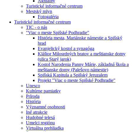
Aktuality
Turistické informačné centrum
Mestský mlyn
Fotogaléria
Turistické informačné centrum
TIC - o nás
"Viac o meste Spišské Podhradie"
História mesta, Mariánske námestie a Spišský
hrad
Evanjelický kostol a synagóga
Kláštor Milosrdných bratov a meštianske domy
(ulica Starý jarok)
Kostol Narodenia Panny Márie, základná škola a
meštianske domy (Palešovo námestie)
Spišská Kapitula a Spišský Jeruzalem
Projekt "Viac o meste Spišské Podhradie"
Unesco
Kultúrne pamiatky
Príroda
História
Významné osobnosti
Iné atrakcie
Hudobné telesá
Umelci regiónu
Virtuálna prehliadka