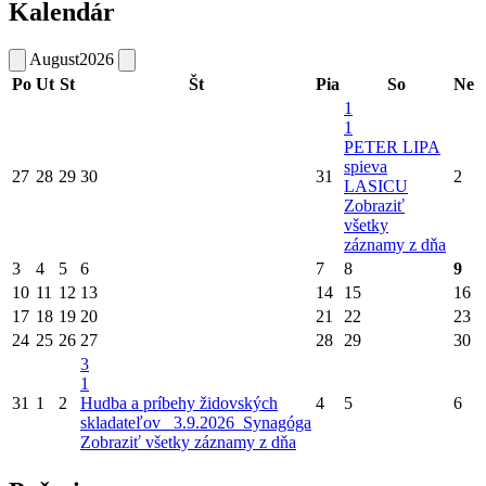
Kalendár
August
2026
Po
Ut
St
Št
Pia
So
Ne
1
1
PETER LIPA
spieva
27
28
29
30
31
2
LASICU
Zobraziť
všetky
záznamy z dňa
3
4
5
6
7
8
9
10
11
12
13
14
15
16
17
18
19
20
21
22
23
24
25
26
27
28
29
30
3
1
31
1
2
Hudba a príbehy židovských
4
5
6
skladateľov_ 3.9.2026_Synagóga
Zobraziť všetky záznamy z dňa