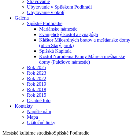
Stravovanie
Ubytovanie v Spišskom Podhradí
Ubytovanie v okolí
Galéria
Spišské Podhradie
Mariánske námestie
Evanjelický kostol a synagóga
Kláštor Milosrdných bratov a meštianske domy
(ulica Starý jarok)
Spišská Kapitula
Kostol Narodenia Panny Márie a meštianske
domy (Palešovo námestie)
Rok 2025
Rok 2023
Rok 2022
Rok 2019
Rok 2018
Rok 2015
Ostatné foto
Kontakty
Napíšte nám
Mapa
Užitočné linky
Mestské kultúrne stredisko
Spišské Podhradie