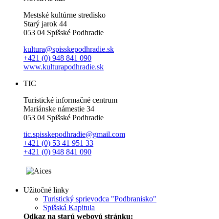
Mestské kultúrne stredisko
Starý jarok 44
053 04 Spišské Podhradie
kultura@spisskepodhradie.sk
+421 (0) 948 841 090
www.kulturapodhradie.sk
TIC
Turistické informačné centrum
Mariánske námestie 34
053 04 Spišské Podhradie
tic.spisskepodhradie@gmail.com
+421 (0) 53 41 951 33
+421 (0) 948 841 090
Užitočné linky
Turistický sprievodca "Podbranisko"
Spišská Kapitula
Odkaz na starú webovú stránku: