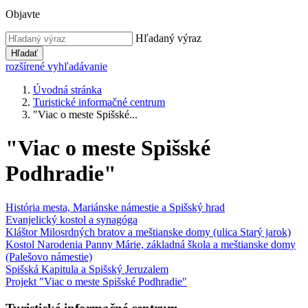
Objavte
Hľadaný výraz
Hľadať
rozšírené vyhľadávanie
Úvodná stránka
Turistické informačné centrum
"Viac o meste Spišské...
"Viac o meste Spišské
Podhradie"
História mesta, Mariánske námestie a Spišský hrad
Evanjelický kostol a synagóga
Kláštor Milosrdných bratov a meštianske domy (ulica Starý jarok)
Kostol Narodenia Panny Márie, základná škola a meštianske domy
(Palešovo námestie)
Spišská Kapitula a Spišský Jeruzalem
Projekt "Viac o meste Spišské Podhradie"