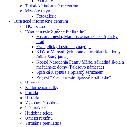
Aktuality
Turistické informačné centrum
Mestský mlyn
Fotogaléria
Turistické informačné centrum
TIC - o nás
"Viac o meste Spišské Podhradie"
História mesta, Mariánske námestie a Spišský
hrad
Evanjelický kostol a synagóga
Kláštor Milosrdných bratov a meštianske domy
(ulica Starý jarok)
Kostol Narodenia Panny Márie, základná škola a
meštianske domy (Palešovo námestie)
Spišská Kapitula a Spišský Jeruzalem
Projekt "Viac o meste Spišské Podhradie"
Unesco
Kultúrne pamiatky
Príroda
História
Významné osobnosti
Iné atrakcie
Hudobné telesá
Umelci regiónu
Virtuálna prehliadka