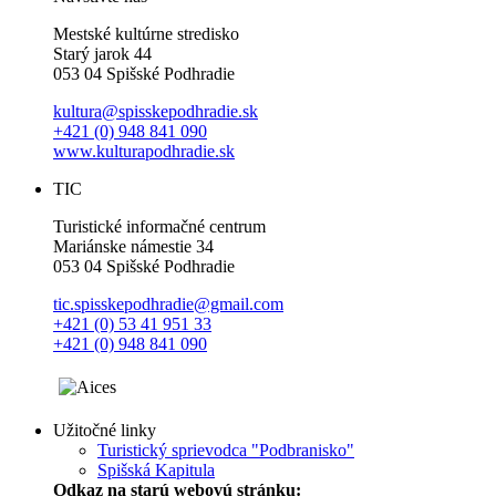
Mestské kultúrne stredisko
Starý jarok 44
053 04 Spišské Podhradie
kultura@spisskepodhradie.sk
+421 (0) 948 841 090
www.kulturapodhradie.sk
TIC
Turistické informačné centrum
Mariánske námestie 34
053 04 Spišské Podhradie
tic.spisskepodhradie@gmail.com
+421 (0) 53 41 951 33
+421 (0) 948 841 090
Užitočné linky
Turistický sprievodca "Podbranisko"
Spišská Kapitula
Odkaz na starú webovú stránku: