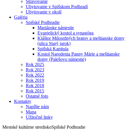
Stravovanie
Ubytovanie v Spišskom Podhradí
Ubytovanie v okolí
Galéria
Spišské Podhradie
Mariánske námestie
Evanjelický kostol a synagóga
Kláštor Milosrdných bratov a meštianske domy
(ulica Starý jarok)
Spišská Kapitula
Kostol Narodenia Panny Márie a meštianske
domy (Palešovo námestie)
Rok 2025
Rok 2023
Rok 2022
Rok 2019
Rok 2018
Rok 2015
Ostatné foto
Kontakty
Napíšte nám
Mapa
Užitočné linky
Mestské kultúrne stredisko
Spišské Podhradie