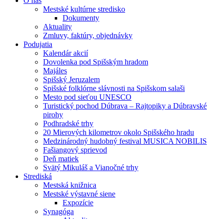
O nás
Mestské kultúrne stredisko
Dokumenty
Aktuality
Zmluvy, faktúry, objednávky
Podujatia
Kalendár akcií
Dovolenka pod Spišským hradom
Majáles
Spišský Jeruzalem
Spišské folklórne slávnosti na Spišskom salaši
Mesto pod sieťou UNESCO
Turistický pochod Dúbrava – Rajtopiky a Dúbravské
pirohy
Podhradské trhy
20 Mierových kilometrov okolo Spišského hradu
Medzinárodný hudobný festival MUSICA NOBILIS
Fašiangový sprievod
Deň matiek
Svätý Mikuláš a Vianočné trhy
Strediská
Mestská knižnica
Mestské výstavné siene
Expozície
Synagóga