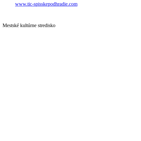
www.tic-spisskepodhradie.com
Mestské kultúrne stredisko