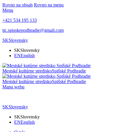
Rovno na obsah
Rovno na menu
Menu
+421 534 195 133
tic.spisskepodhradie@gmail.com
SK
Slovensky
SK
Slovensky
EN
English
Mestské kultúrne stredisko
Spišské Podhradie
Mestské kultúrne stredisko
Spišské Podhradie
Mapa webu
SK
Slovensky
SK
Slovensky
EN
English