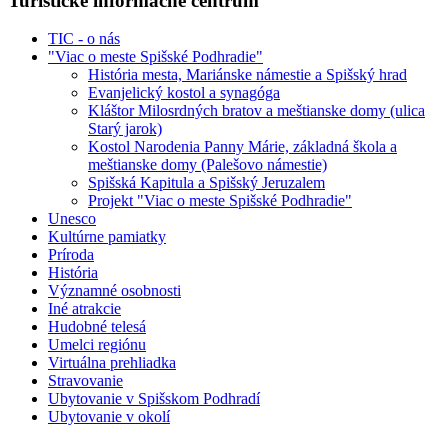
Turistické informačné centrum
TIC - o nás
"Viac o meste Spišské Podhradie"
História mesta, Mariánske námestie a Spišský hrad
Evanjelický kostol a synagóga
Kláštor Milosrdných bratov a meštianske domy (ulica
Starý jarok)
Kostol Narodenia Panny Márie, základná škola a
meštianske domy (Palešovo námestie)
Spišská Kapitula a Spišský Jeruzalem
Projekt "Viac o meste Spišské Podhradie"
Unesco
Kultúrne pamiatky
Príroda
História
Významné osobnosti
Iné atrakcie
Hudobné telesá
Umelci regiónu
Virtuálna prehliadka
Stravovanie
Ubytovanie v Spišskom Podhradí
Ubytovanie v okolí