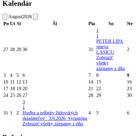
Kalendár
August
2026
Po
Ut
St
Št
Pia
So
Ne
1
1
PETER LIPA
spieva
27
28
29
30
31
2
LASICU
Zobraziť
všetky
záznamy z dňa
3
4
5
6
7
8
9
10
11
12
13
14
15
16
17
18
19
20
21
22
23
24
25
26
27
28
29
30
3
1
31
1
2
Hudba a príbehy židovských
4
5
6
skladateľov_ 3.9.2026_Synagóga
Zobraziť všetky záznamy z dňa