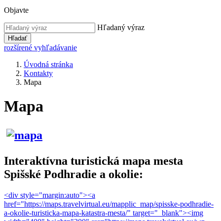
Objavte
Hľadaný výraz
Hľadať
rozšírené vyhľadávanie
Úvodná stránka
Kontakty
Mapa
Mapa
Interaktívna turistická mapa mesta
Spišské Podhradie a okolie:
<div style="margin:auto"><a
href="https://maps.travelvirtual.eu/mapplic_map/spisske-podhradie-
a-okolie-turisticka-mapa-katastra-mesta/" target="_blank"><img