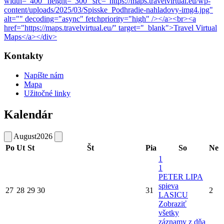
width="400" height="300" src="https://maps.travelvirtual.eu/wp-
content/uploads/2025/03/Spisske_Podhradie-nahladovy-img4.jpg"
alt="" decoding="async" fetchpriority="high" /></a><br><a
href="https://maps.travelvirtual.eu/" target="_blank">Travel Virtual
Maps</a></div>
Kontakty
Napíšte nám
Mapa
Užitočné linky
Kalendár
August
2026
Po
Ut
St
Št
Pia
So
Ne
1
1
PETER LIPA
spieva
27
28
29
30
31
2
LASICU
Zobraziť
všetky
záznamy z dňa