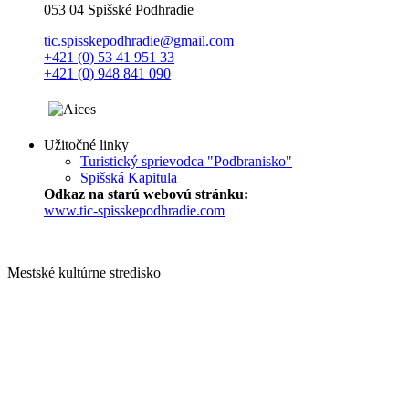
053 04 Spišské Podhradie
tic.spisskepodhradie@gmail.com
+421 (0) 53 41 951 33
+421 (0) 948 841 090
Užitočné linky
Turistický sprievodca "Podbranisko"
Spišská Kapitula
Odkaz na starú webovú stránku:
www.tic-spisskepodhradie.com
Mestské kultúrne stredisko