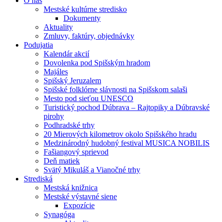
O nás
Mestské kultúrne stredisko
Dokumenty
Aktuality
Zmluvy, faktúry, objednávky
Podujatia
Kalendár akcií
Dovolenka pod Spišským hradom
Majáles
Spišský Jeruzalem
Spišské folklórne slávnosti na Spišskom salaši
Mesto pod sieťou UNESCO
Turistický pochod Dúbrava – Rajtopiky a Dúbravské
pirohy
Podhradské trhy
20 Mierových kilometrov okolo Spišského hradu
Medzinárodný hudobný festival MUSICA NOBILIS
Fašiangový sprievod
Deň matiek
Svätý Mikuláš a Vianočné trhy
Strediská
Mestská knižnica
Mestské výstavné siene
Expozície
Synagóga