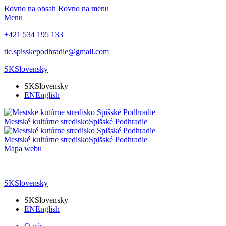
Rovno na obsah
Rovno na menu
Menu
+421 534 195 133
tic.spisskepodhradie@gmail.com
SK
Slovensky
SK
Slovensky
EN
English
Mestské kultúrne stredisko
Spišské Podhradie
Mestské kultúrne stredisko
Spišské Podhradie
Mapa webu
SK
Slovensky
SK
Slovensky
EN
English