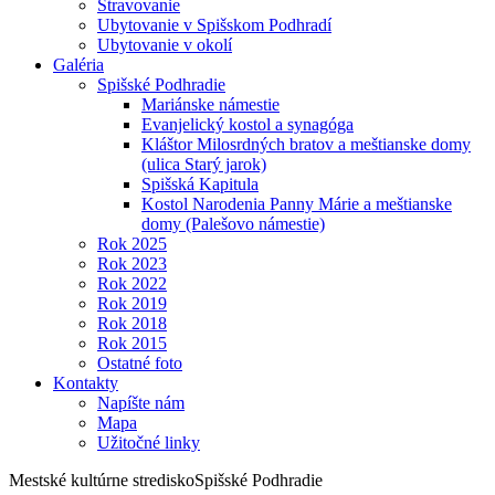
Stravovanie
Ubytovanie v Spišskom Podhradí
Ubytovanie v okolí
Galéria
Spišské Podhradie
Mariánske námestie
Evanjelický kostol a synagóga
Kláštor Milosrdných bratov a meštianske domy
(ulica Starý jarok)
Spišská Kapitula
Kostol Narodenia Panny Márie a meštianske
domy (Palešovo námestie)
Rok 2025
Rok 2023
Rok 2022
Rok 2019
Rok 2018
Rok 2015
Ostatné foto
Kontakty
Napíšte nám
Mapa
Užitočné linky
Mestské kultúrne stredisko
Spišské Podhradie