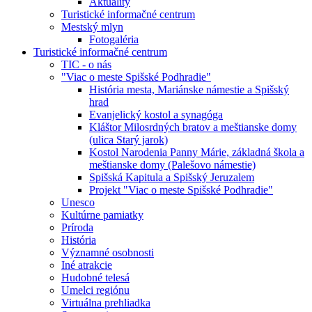
Aktuality
Turistické informačné centrum
Mestský mlyn
Fotogaléria
Turistické informačné centrum
TIC - o nás
"Viac o meste Spišské Podhradie"
História mesta, Mariánske námestie a Spišský
hrad
Evanjelický kostol a synagóga
Kláštor Milosrdných bratov a meštianske domy
(ulica Starý jarok)
Kostol Narodenia Panny Márie, základná škola a
meštianske domy (Palešovo námestie)
Spišská Kapitula a Spišský Jeruzalem
Projekt "Viac o meste Spišské Podhradie"
Unesco
Kultúrne pamiatky
Príroda
História
Významné osobnosti
Iné atrakcie
Hudobné telesá
Umelci regiónu
Virtuálna prehliadka