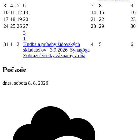
3
4
5
6
7
8
9
10
11
12
13
14
15
16
17
18
19
20
21
22
23
24
25
26
27
28
29
30
3
1
31
1
2
Hudba a príbehy židovských
4
5
6
skladateľov_ 3.9.2026_Synagóga
Zobraziť všetky záznamy z dňa
Počasie
dnes, sobota 8. 8. 2026