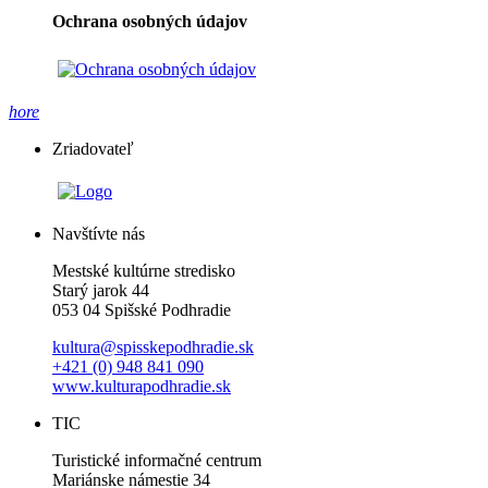
Ochrana osobných údajov
hore
Zriadovateľ
Navštívte nás
Mestské kultúrne stredisko
Starý jarok 44
053 04 Spišské Podhradie
kultura@spisskepodhradie.sk
+421 (0) 948 841 090
www.kulturapodhradie.sk
TIC
Turistické informačné centrum
Mariánske námestie 34