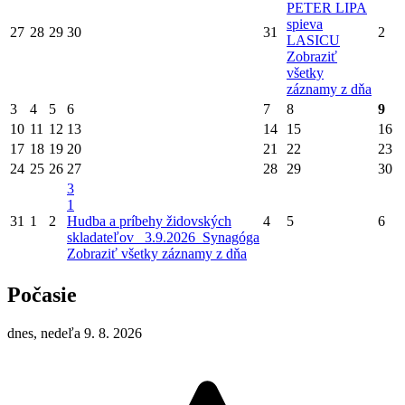
PETER LIPA
spieva
27
28
29
30
31
2
LASICU
Zobraziť
všetky
záznamy z dňa
3
4
5
6
7
8
9
10
11
12
13
14
15
16
17
18
19
20
21
22
23
24
25
26
27
28
29
30
3
1
31
1
2
Hudba a príbehy židovských
4
5
6
skladateľov_ 3.9.2026_Synagóga
Zobraziť všetky záznamy z dňa
Počasie
dnes, nedeľa 9. 8. 2026