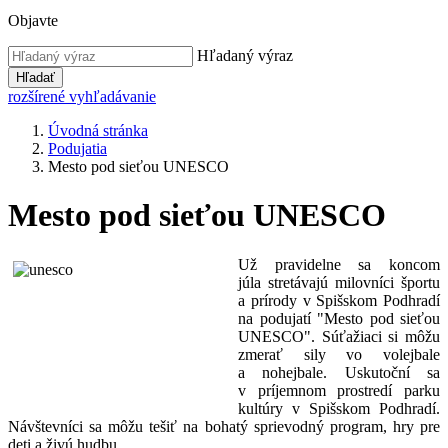
Objavte
Hľadaný výraz
Hľadať
rozšírené vyhľadávanie
Úvodná stránka
Podujatia
Mesto pod sieťou UNESCO
Mesto pod sieťou UNESCO
Už pravidelne sa koncom
júla stretávajú milovníci športu
a prírody v Spišskom Podhradí
na podujatí "Mesto pod sieťou
UNESCO". Súťažiaci si môžu
zmerať sily vo volejbale
a nohejbale. Uskutoční sa
v príjemnom prostredí parku
kultúry v Spišskom Podhradí.
Návštevníci sa môžu tešiť na bohatý sprievodný program, hry pre
deti a živú hudbu.