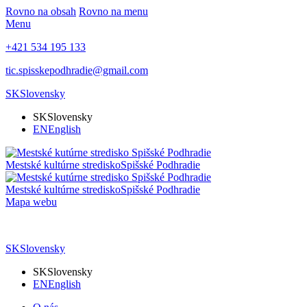
Rovno na obsah
Rovno na menu
Menu
+421 534 195 133
tic.spisskepodhradie@gmail.com
SK
Slovensky
SK
Slovensky
EN
English
Mestské kultúrne stredisko
Spišské Podhradie
Mestské kultúrne stredisko
Spišské Podhradie
Mapa webu
SK
Slovensky
SK
Slovensky
EN
English