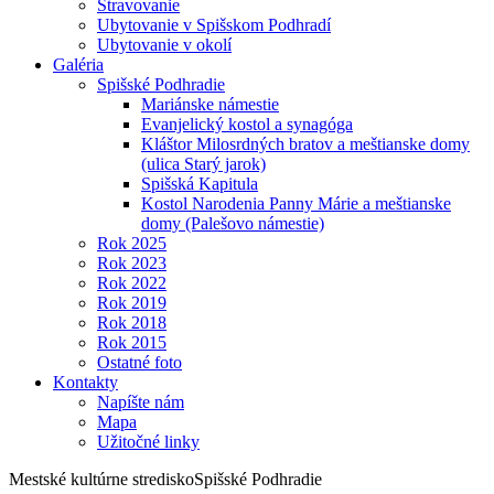
Stravovanie
Ubytovanie v Spišskom Podhradí
Ubytovanie v okolí
Galéria
Spišské Podhradie
Mariánske námestie
Evanjelický kostol a synagóga
Kláštor Milosrdných bratov a meštianske domy
(ulica Starý jarok)
Spišská Kapitula
Kostol Narodenia Panny Márie a meštianske
domy (Palešovo námestie)
Rok 2025
Rok 2023
Rok 2022
Rok 2019
Rok 2018
Rok 2015
Ostatné foto
Kontakty
Napíšte nám
Mapa
Užitočné linky
Mestské kultúrne stredisko
Spišské Podhradie