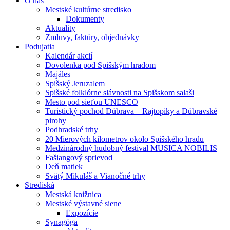
O nás
Mestské kultúrne stredisko
Dokumenty
Aktuality
Zmluvy, faktúry, objednávky
Podujatia
Kalendár akcií
Dovolenka pod Spišským hradom
Majáles
Spišský Jeruzalem
Spišské folklórne slávnosti na Spišskom salaši
Mesto pod sieťou UNESCO
Turistický pochod Dúbrava – Rajtopiky a Dúbravské
pirohy
Podhradské trhy
20 Mierových kilometrov okolo Spišského hradu
Medzinárodný hudobný festival MUSICA NOBILIS
Fašiangový sprievod
Deň matiek
Svätý Mikuláš a Vianočné trhy
Strediská
Mestská knižnica
Mestské výstavné siene
Expozície
Synagóga