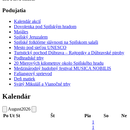
Podujatia
Kalendár akcií
Dovolenka pod Spišským hradom
Majáles
Spišský Jeruzalem
Spišské folklórne slávnosti na Spišskom salaši
Mesto pod sieťou UNESCO
Turistický pochod Dúbrava – Rajtopiky a Dúbravské pirohy
Podhradské trhy
20 Mierových kilometrov okolo Spišského hradu
Medzinárodný hudobný festival MUSICA NOBILIS
Fašiangový sprievod
Deň matiek
Svätý Mikuláš a Vianočné trhy
Kalendár
August
2026
Po
Ut
St
Št
Pia
So
Ne
1
1