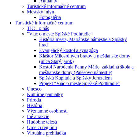
Aktuality
Turistické informačné centrum
Mestský mlyn
Fotogaléria
Turistické informačné centrum
TIC - o nás
"Viac o meste Spišské Podhradie"
História mesta, Mariánske námestie a Spišský
hrad
Evanjelický kostol a synagóga
Kláštor Milosrdných bratov a meštianske domy
(ulica Starý jarok)
Kostol Narodenia Panny Márie, základná škola a
meštianske domy (Palešovo námestie)
Spišská Kapitula a Spišský Jeruzalem
Projekt "Viac o meste Spišské Podhradie"
Unesco
Kultúrne pamiatky
Príroda
História
Významné osobnosti
Iné atrakcie
Hudobné telesá
Umelci regiónu
Virtuálna prehliadka