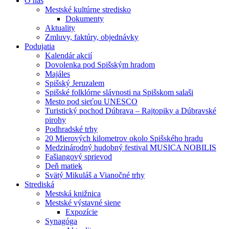
O nás
Mestské kultúrne stredisko
Dokumenty
Aktuality
Zmluvy, faktúry, objednávky
Podujatia
Kalendár akcií
Dovolenka pod Spišským hradom
Majáles
Spišský Jeruzalem
Spišské folklórne slávnosti na Spišskom salaši
Mesto pod sieťou UNESCO
Turistický pochod Dúbrava – Rajtopiky a Dúbravské
pirohy
Podhradské trhy
20 Mierových kilometrov okolo Spišského hradu
Medzinárodný hudobný festival MUSICA NOBILIS
Fašiangový sprievod
Deň matiek
Svätý Mikuláš a Vianočné trhy
Strediská
Mestská knižnica
Mestské výstavné siene
Expozície
Synagóga