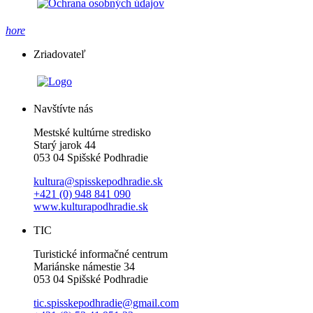
hore
Zriadovateľ
Navštívte nás
Mestské kultúrne stredisko
Starý jarok 44
053 04 Spišské Podhradie
kultura@spisskepodhradie.sk
+421 (0) 948 841 090
www.kulturapodhradie.sk
TIC
Turistické informačné centrum
Mariánske námestie 34
053 04 Spišské Podhradie
tic.spisskepodhradie@gmail.com