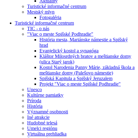
Aktuality
Turistické informačné centrum
Mestský mlyn
Fotogaléria
Turistické informačné centrum
TIC - o nás
"Viac o meste Spišské Podhradie"
História mesta, Mariánske námestie a Spišský
hrad
Evanjelický kostol a synagóga
Kláštor Milosrdných bratov a meštianske domy
(ulica Starý jarok)
Kostol Narodenia Panny Márie, základná škola a
meštianske domy (Palešovo námestie)
Spišská Kapitula a Spišský Jeruzalem
Projekt "Viac o meste Spišské Podhradie"
Unesco
Kultúrne pamiatky
Príroda
História
Významné osobnosti
Iné atrakcie
Hudobné telesá
Umelci regiónu
Virtuálna prehliadka