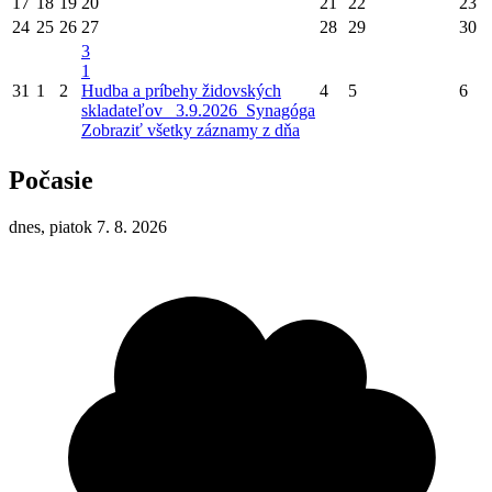
17
18
19
20
21
22
23
24
25
26
27
28
29
30
3
1
31
1
2
Hudba a príbehy židovských
4
5
6
skladateľov_ 3.9.2026_Synagóga
Zobraziť všetky záznamy z dňa
Počasie
dnes, piatok 7. 8. 2026