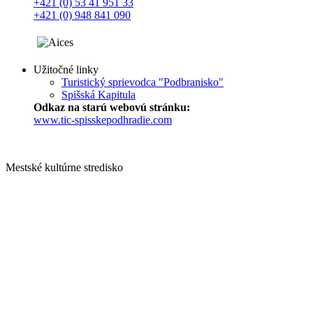
+421 (0) 53 41 951 33
+421 (0) 948 841 090
Užitočné linky
Turistický sprievodca "Podbranisko"
Spišská Kapitula
Odkaz na starú webovú stránku:
www.tic-spisskepodhradie.com
Mestské kultúrne stredisko