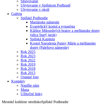
Stravovanie
Ubytovanie v Spišskom Podhradí
Ubytovanie v okolí
Galéria
Spišské Podhradie
Mariánske námestie
Evanjelický kostol a synagóga
Kláštor Milosrdných bratov a meštianske domy
(ulica Starý jarok)
Spišská Kapitula
Kostol Narodenia Panny Márie a meštianske
domy (Palešovo námestie)
Rok 2025
Rok 2023
Rok 2022
Rok 2019
Rok 2018
Rok 2015
Ostatné foto
Kontakty
Napíšte nám
Mapa
Užitočné linky
Mestské kultúrne stredisko
Spišské Podhradie