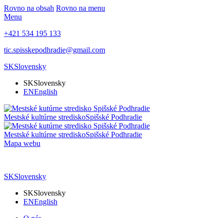
Rovno na obsah
Rovno na menu
Menu
+421 534 195 133
tic.spisskepodhradie@gmail.com
SK
Slovensky
SK
Slovensky
EN
English
Mestské kultúrne stredisko
Spišské Podhradie
Mestské kultúrne stredisko
Spišské Podhradie
Mapa webu
SK
Slovensky
SK
Slovensky
EN
English