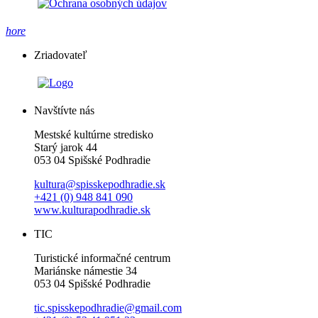
hore
Zriadovateľ
Navštívte nás
Mestské kultúrne stredisko
Starý jarok 44
053 04 Spišské Podhradie
kultura@spisskepodhradie.sk
+421 (0) 948 841 090
www.kulturapodhradie.sk
TIC
Turistické informačné centrum
Mariánske námestie 34
053 04 Spišské Podhradie
tic.spisskepodhradie@gmail.com