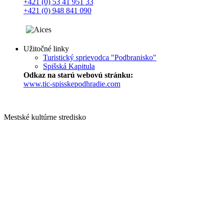
+421 (0) 53 41 951 33
+421 (0) 948 841 090
Užitočné linky
Turistický sprievodca "Podbranisko"
Spišská Kapitula
Odkaz na starú webovú stránku:
www.tic-spisskepodhradie.com
Mestské kultúrne stredisko