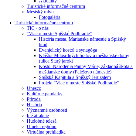
Aktuality
Turistické informačné centrum
Mestský mlyn
Fotogaléria
Turistické informačné centrum
TIC - o nás
"Viac o meste Spišské Podhradie"
História mesta, Mariánske námestie a Spišský
hrad
Evanjelický kostol a synagóga
Kláštor Milosrdných bratov a meštianske domy
(ulica Starý jarok)
Kostol Narodenia Panny Márie, základná škola a
meštianske domy (Palešovo námestie)
Spišská Kapitula a Spišský Jeruzalem
Projekt "Viac o meste Spišské Podhradie"
Unesco
Kultúrne pamiatky
Príroda
História
Významné osobnosti
Iné atrakcie
Hudobné telesá
Umelci regiónu
Virtuálna prehliadka