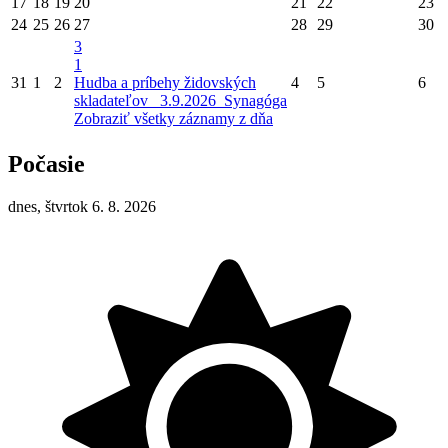
17
18
19
20
21
22
23
24
25
26
27
28
29
30
3
1
31
1
2
Hudba a príbehy židovských
4
5
6
skladateľov_ 3.9.2026_Synagóga
Zobraziť všetky záznamy z dňa
Počasie
dnes, štvrtok 6. 8. 2026