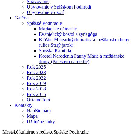
Stravovanie
Ubytovanie v Spišskom Podhradí
Ubytovanie v okolí
Galéria
Spišské Podhradie
Mariánske námestie
Evanjelický kostol a synagóga
Kláštor Milosrdných bratov a meštianske domy
(ulica Starý jarok)
Spišská Kapitula
Kostol Narodenia Panny Márie a meštianske
domy (Palešovo námestie)
Rok 2025
Rok 2023
Rok 2022
Rok 2019
Rok 2018
Rok 2015
Ostatné foto
Kontakty
Napíšte nám
Mapa
Užitočné linky
Mestské kultúrne stredisko
Spišské Podhradie