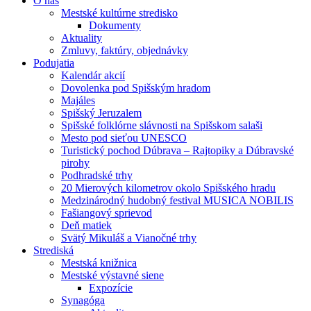
O nás
Mestské kultúrne stredisko
Dokumenty
Aktuality
Zmluvy, faktúry, objednávky
Podujatia
Kalendár akcií
Dovolenka pod Spišským hradom
Majáles
Spišský Jeruzalem
Spišské folklórne slávnosti na Spišskom salaši
Mesto pod sieťou UNESCO
Turistický pochod Dúbrava – Rajtopiky a Dúbravské
pirohy
Podhradské trhy
20 Mierových kilometrov okolo Spišského hradu
Medzinárodný hudobný festival MUSICA NOBILIS
Fašiangový sprievod
Deň matiek
Svätý Mikuláš a Vianočné trhy
Strediská
Mestská knižnica
Mestské výstavné siene
Expozície
Synagóga