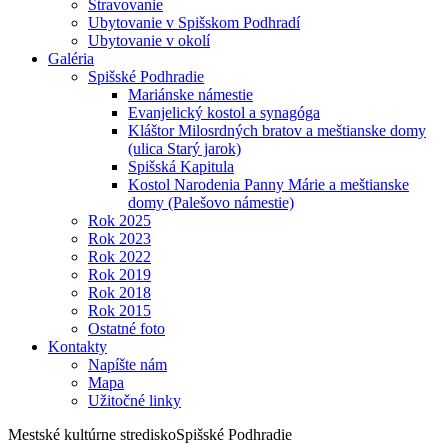
Stravovanie
Ubytovanie v Spišskom Podhradí
Ubytovanie v okolí
Galéria
Spišské Podhradie
Mariánske námestie
Evanjelický kostol a synagóga
Kláštor Milosrdných bratov a meštianske domy
(ulica Starý jarok)
Spišská Kapitula
Kostol Narodenia Panny Márie a meštianske
domy (Palešovo námestie)
Rok 2025
Rok 2023
Rok 2022
Rok 2019
Rok 2018
Rok 2015
Ostatné foto
Kontakty
Napíšte nám
Mapa
Užitočné linky
Mestské kultúrne stredisko
Spišské Podhradie