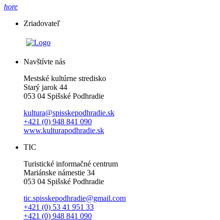
hore
Zriadovateľ
Navštívte nás
Mestské kultúrne stredisko
Starý jarok 44
053 04 Spišské Podhradie
kultura@spisskepodhradie.sk
+421 (0) 948 841 090
www.kulturapodhradie.sk
TIC
Turistické informačné centrum
Mariánske námestie 34
053 04 Spišské Podhradie
tic.spisskepodhradie@gmail.com
+421 (0) 53 41 951 33
+421 (0) 948 841 090