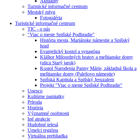
Aktuality
Turistické informačné centrum
Mestský mlyn
Fotogaléria
Turistické informačné centrum
TIC - o nás
"Viac o meste Spišské Podhradie"
História mesta, Mariánske námestie a Spišský
hrad
Evanjelický kostol a synagóga
Kláštor Milosrdných bratov a meštianske domy
(ulica Starý jarok)
Kostol Narodenia Panny Márie, základná škola a
meštianske domy (Palešovo námestie)
Spišská Kapitula a Spišský Jeruzalem
Projekt "Viac o meste Spišské Podhradie"
Unesco
Kultúrne pamiatky
Príroda
História
Významné osobnosti
Iné atrakcie
Hudobné telesá
Umelci regiónu
Virtuálna prehliadka