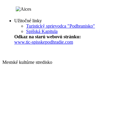
Užitočné linky
Turistický sprievodca "Podbranisko"
Spišská Kapitula
Odkaz na starú webovú stránku:
www.tic-spisskepodhradie.com
Mestské kultúrne stredisko