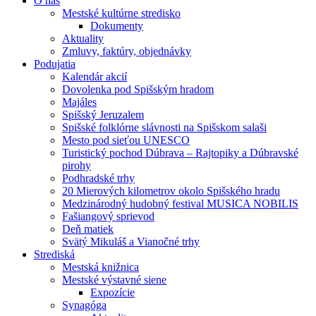
O nás
Mestské kultúrne stredisko
Dokumenty
Aktuality
Zmluvy, faktúry, objednávky
Podujatia
Kalendár akcií
Dovolenka pod Spišským hradom
Majáles
Spišský Jeruzalem
Spišské folklórne slávnosti na Spišskom salaši
Mesto pod sieťou UNESCO
Turistický pochod Dúbrava – Rajtopiky a Dúbravské
pirohy
Podhradské trhy
20 Mierových kilometrov okolo Spišského hradu
Medzinárodný hudobný festival MUSICA NOBILIS
Fašiangový sprievod
Deň matiek
Svätý Mikuláš a Vianočné trhy
Strediská
Mestská knižnica
Mestské výstavné siene
Expozície
Synagóga