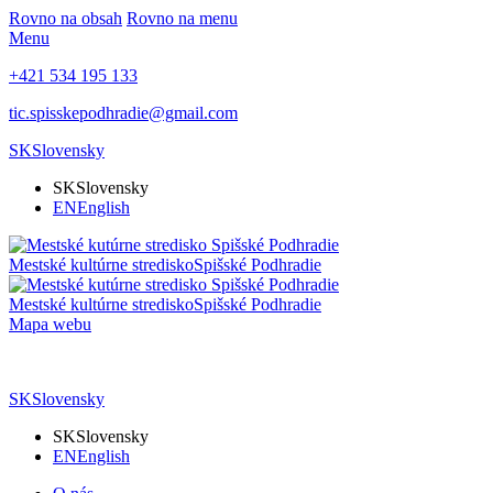
Rovno na obsah
Rovno na menu
Menu
+421 534 195 133
tic.spisskepodhradie@gmail.com
SK
Slovensky
SK
Slovensky
EN
English
Mestské kultúrne stredisko
Spišské Podhradie
Mestské kultúrne stredisko
Spišské Podhradie
Mapa webu
SK
Slovensky
SK
Slovensky
EN
English