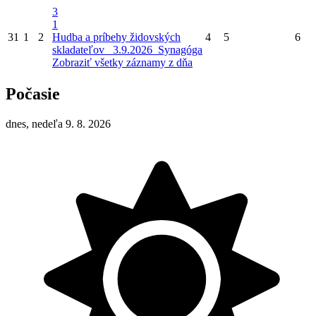
3
1
31
1
2
Hudba a príbehy židovských
4
5
6
skladateľov_ 3.9.2026_Synagóga
Zobraziť všetky záznamy z dňa
Počasie
dnes, nedeľa 9. 8. 2026