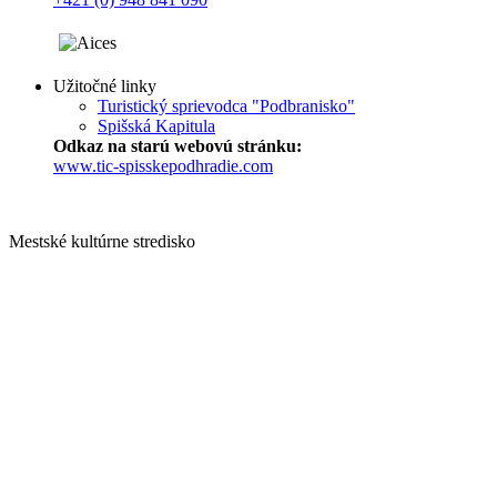
Užitočné linky
Turistický sprievodca "Podbranisko"
Spišská Kapitula
Odkaz na starú webovú stránku:
www.tic-spisskepodhradie.com
Mestské kultúrne stredisko