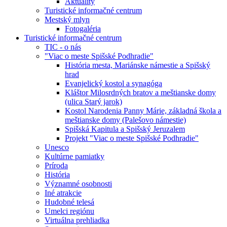
Aktuality
Turistické informačné centrum
Mestský mlyn
Fotogaléria
Turistické informačné centrum
TIC - o nás
"Viac o meste Spišské Podhradie"
História mesta, Mariánske námestie a Spišský
hrad
Evanjelický kostol a synagóga
Kláštor Milosrdných bratov a meštianske domy
(ulica Starý jarok)
Kostol Narodenia Panny Márie, základná škola a
meštianske domy (Palešovo námestie)
Spišská Kapitula a Spišský Jeruzalem
Projekt "Viac o meste Spišské Podhradie"
Unesco
Kultúrne pamiatky
Príroda
História
Významné osobnosti
Iné atrakcie
Hudobné telesá
Umelci regiónu
Virtuálna prehliadka