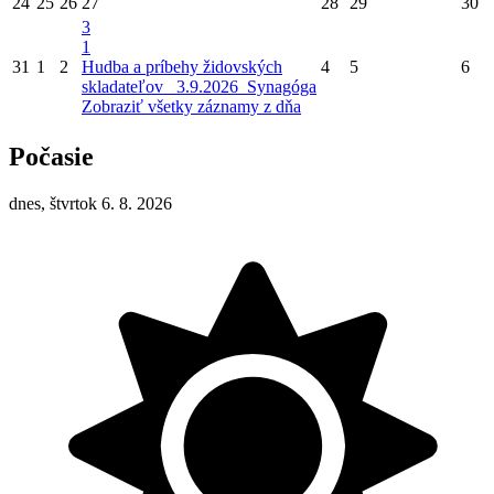
24
25
26
27
28
29
30
3
1
31
1
2
Hudba a príbehy židovských
4
5
6
skladateľov_ 3.9.2026_Synagóga
Zobraziť všetky záznamy z dňa
Počasie
dnes, štvrtok 6. 8. 2026