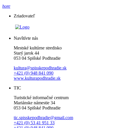
hore
Zriadovateľ
Navštívte nás
Mestské kultúrne stredisko
Starý jarok 44
053 04 Spišské Podhradie
kultura@spisskepodhradie.sk
+421 (0) 948 841 090
www.kulturapodhradie.sk
TIC
Turistické informačné centrum
Mariánske námestie 34
053 04 Spišské Podhradie
tic.spisskepodhradie@gmail.com
+421 (0) 53 41 951 33
+421 (0) 948 841 090