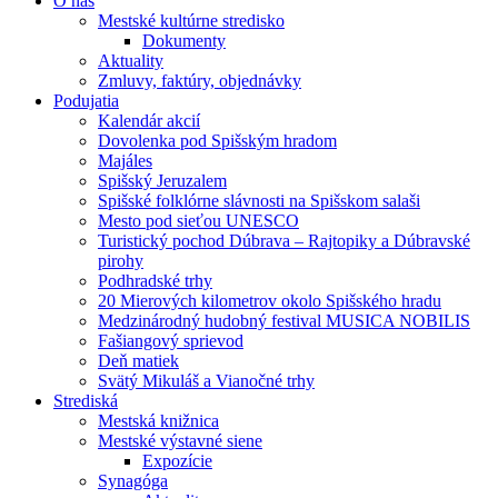
O nás
Mestské kultúrne stredisko
Dokumenty
Aktuality
Zmluvy, faktúry, objednávky
Podujatia
Kalendár akcií
Dovolenka pod Spišským hradom
Majáles
Spišský Jeruzalem
Spišské folklórne slávnosti na Spišskom salaši
Mesto pod sieťou UNESCO
Turistický pochod Dúbrava – Rajtopiky a Dúbravské
pirohy
Podhradské trhy
20 Mierových kilometrov okolo Spišského hradu
Medzinárodný hudobný festival MUSICA NOBILIS
Fašiangový sprievod
Deň matiek
Svätý Mikuláš a Vianočné trhy
Strediská
Mestská knižnica
Mestské výstavné siene
Expozície
Synagóga