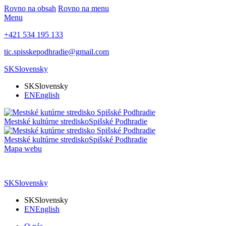
Rovno na obsah
Rovno na menu
Menu
+421 534 195 133
tic.spisskepodhradie@gmail.com
SK
Slovensky
SK
Slovensky
EN
English
Mestské kultúrne stredisko
Spišské Podhradie
Mestské kultúrne stredisko
Spišské Podhradie
Mapa webu
SK
Slovensky
SK
Slovensky
EN
English