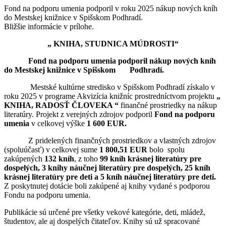
Fond na podporu umenia podporil v roku 2025 nákup nových kníh
do Mestskej knižnice v Spišskom Podhradí.
Bližšie informácie v prílohe.
„ KNIHA, STUDNICA MÚDROSTI“
Fond na podporu umenia podporil nákup nových kníh
do Mestskej knižnice v Spišskom Podhradí.
Mestské kultúrne stredisko v Spišskom Podhradí získalo v
roku 2025 v programe Akvizícia knižníc prostredníctvom projektu
„
KNIHA, RADOSŤ ČLOVEKA “
finančné prostriedky na nákup
literatúry. Projekt z verejných zdrojov podporil
Fond na podporu
umenia
v celkovej výške
1 600 EUR.
Z pridelených finančných prostriedkov a vlastných zdrojov
(spoluúčasť) v celkovej sume
1 800,51 EUR
bolo spolu
zakúpených
132 kníh
, z toho
99 kníh krásnej literatúry pre
dospelých, 3 knihy náučnej literatúry pre dospelých, 25 kníh
krásnej literatúry pre deti a 5 kníh náučnej literatúry pre deti.
Z poskytnutej dotácie boli zakúpené aj knihy vydané s podporou
Fondu na podporu umenia.
Publikácie sú určené pre všetky vekové kategórie, deti, mládež,
študentov, ale aj dospelých čitateľov. Knihy sú už spracované