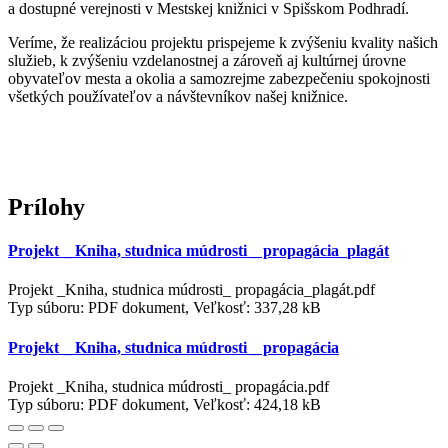
a dostupné verejnosti v Mestskej knižnici v Spišskom Podhradí.
Veríme, že realizáciou projektu prispejeme k zvýšeniu kvality našich
služieb, k zvýšeniu vzdelanostnej a zároveň aj kultúrnej úrovne
obyvateľov mesta a okolia a samozrejme zabezpečeniu spokojnosti
všetkých používateľov a návštevníkov našej knižnice.
Prílohy
Projekt _ Kniha, studnica múdrosti _ propagácia_plagát
Projekt _Kniha, studnica múdrosti_ propagácia_plagát.pdf
Typ súboru: PDF dokument, Veľkosť: 337,28 kB
Projekt _ Kniha, studnica múdrosti _ propagácia
Projekt _Kniha, studnica múdrosti_ propagácia.pdf
Typ súboru: PDF dokument, Veľkosť: 424,18 kB