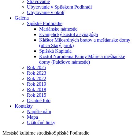
Stravovanie
Ubytovanie v Spišskom Podhradí
Ubytovanie v okolí
Galéria
Spišské Podhradie
Mariánske námestie
Evanjelický kostol a synagóga
Kláštor Milosrdných bratov a meštianske domy
(ulica Starý jarok)
Spišská Kapitula
Kostol Narodenia Panny Márie a meštianske
domy (Palešovo námestie)
Rok 2025
Rok 2023
Rok 2022
Rok 2019
Rok 2018
Rok 2015
Ostatné foto
Kontakty
Napíšte nám
Mapa
Užitočné linky
Mestské kultúrne stredisko
Spišské Podhradie