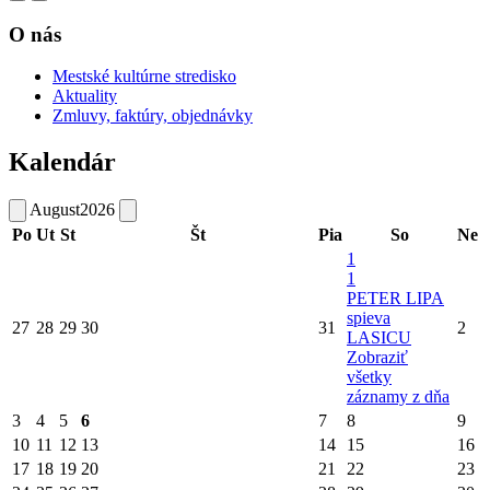
O nás
Mestské kultúrne stredisko
Aktuality
Zmluvy, faktúry, objednávky
Kalendár
August
2026
Po
Ut
St
Št
Pia
So
Ne
1
1
PETER LIPA
spieva
27
28
29
30
31
2
LASICU
Zobraziť
všetky
záznamy z dňa
3
4
5
6
7
8
9
10
11
12
13
14
15
16
17
18
19
20
21
22
23