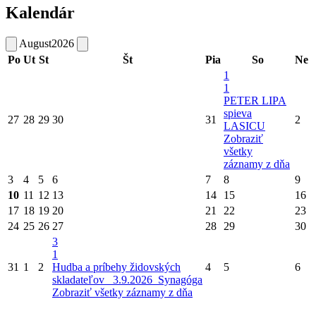
Kalendár
August
2026
Po
Ut
St
Št
Pia
So
Ne
1
1
PETER LIPA
spieva
27
28
29
30
31
2
LASICU
Zobraziť
všetky
záznamy z dňa
3
4
5
6
7
8
9
10
11
12
13
14
15
16
17
18
19
20
21
22
23
24
25
26
27
28
29
30
3
1
31
1
2
Hudba a príbehy židovských
4
5
6
skladateľov_ 3.9.2026_Synagóga
Zobraziť všetky záznamy z dňa