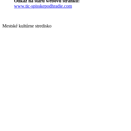
Odkaz na starú webovú stránku:
www.tic-spisskepodhradie.com
Mestské kultúrne stredisko