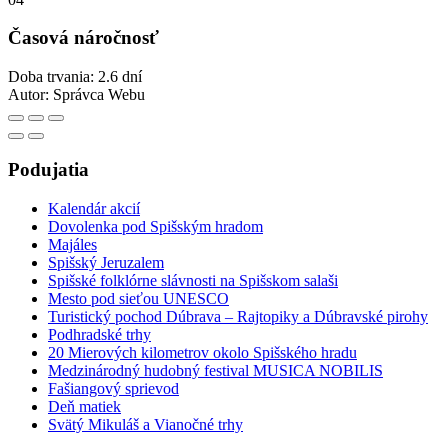
Časová náročnosť
Doba trvania: 2.6 dní
Autor:
Správca Webu
Podujatia
Kalendár akcií
Dovolenka pod Spišským hradom
Majáles
Spišský Jeruzalem
Spišské folklórne slávnosti na Spišskom salaši
Mesto pod sieťou UNESCO
Turistický pochod Dúbrava – Rajtopiky a Dúbravské pirohy
Podhradské trhy
20 Mierových kilometrov okolo Spišského hradu
Medzinárodný hudobný festival MUSICA NOBILIS
Fašiangový sprievod
Deň matiek
Svätý Mikuláš a Vianočné trhy