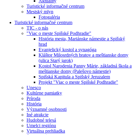
Aktuality
Turistické informačné centrum
Mestský mlyn
Fotogaléria
Turistické informačné centrum
TIC - o nás
"Viac o meste Spišské Podhradie"
História mesta, Mariánske námestie a Spišský
hrad
Evanjelický kostol a synagóga
Kláštor Milosrdných bratov a meštianske domy
(ulica Starý jarok)
Kostol Narodenia Panny Márie, základná škola a
meštianske domy (Palešovo námestie)
Spišská Kapitula a Spišský Jeruzalem
Projekt "Viac o meste Spišské Podhradie"
Unesco
Kultúrne pamiatky
Príroda
História
Významné osobnosti
Iné atrakcie
Hudobné telesá
Umelci regiónu
Virtuálna prehliadka