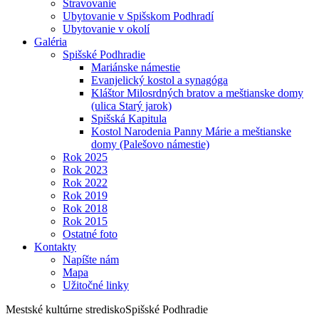
Stravovanie
Ubytovanie v Spišskom Podhradí
Ubytovanie v okolí
Galéria
Spišské Podhradie
Mariánske námestie
Evanjelický kostol a synagóga
Kláštor Milosrdných bratov a meštianske domy
(ulica Starý jarok)
Spišská Kapitula
Kostol Narodenia Panny Márie a meštianske
domy (Palešovo námestie)
Rok 2025
Rok 2023
Rok 2022
Rok 2019
Rok 2018
Rok 2015
Ostatné foto
Kontakty
Napíšte nám
Mapa
Užitočné linky
Mestské kultúrne stredisko
Spišské Podhradie