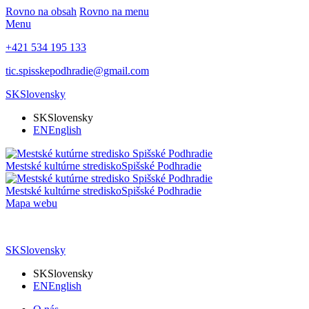
Rovno na obsah
Rovno na menu
Menu
+421 534 195 133
tic.spisskepodhradie@gmail.com
SK
Slovensky
SK
Slovensky
EN
English
Mestské kultúrne stredisko
Spišské Podhradie
Mestské kultúrne stredisko
Spišské Podhradie
Mapa webu
SK
Slovensky
SK
Slovensky
EN
English