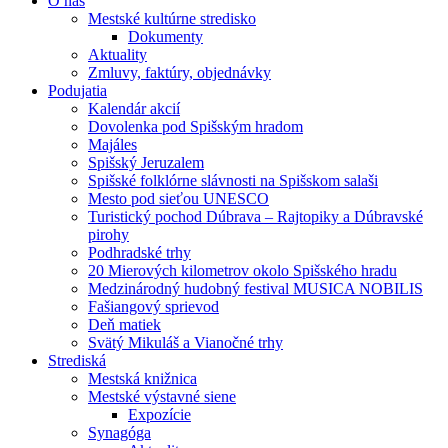
O nás
Mestské kultúrne stredisko
Dokumenty
Aktuality
Zmluvy, faktúry, objednávky
Podujatia
Kalendár akcií
Dovolenka pod Spišským hradom
Majáles
Spišský Jeruzalem
Spišské folklórne slávnosti na Spišskom salaši
Mesto pod sieťou UNESCO
Turistický pochod Dúbrava – Rajtopiky a Dúbravské
pirohy
Podhradské trhy
20 Mierových kilometrov okolo Spišského hradu
Medzinárodný hudobný festival MUSICA NOBILIS
Fašiangový sprievod
Deň matiek
Svätý Mikuláš a Vianočné trhy
Strediská
Mestská knižnica
Mestské výstavné siene
Expozície
Synagóga