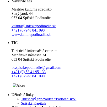
Navštívte nás
Mestské kultúrne stredisko
Starý jarok 44
053 04 Spišské Podhradie
kultura@spisskepodhradie.sk
+421 (0) 948 841 090
www.kulturapodhradie.sk
TIC
Turistické informačné centrum
Mariánske námestie 34
053 04 Spišské Podhradie
tic.spisskepodhradie@gmail.com
+421 (0) 53 41 951 33
+421 (0) 948 841 090
Užitočné linky
Turistický sprievodca "Podbranisko"
Spišská Kapitula