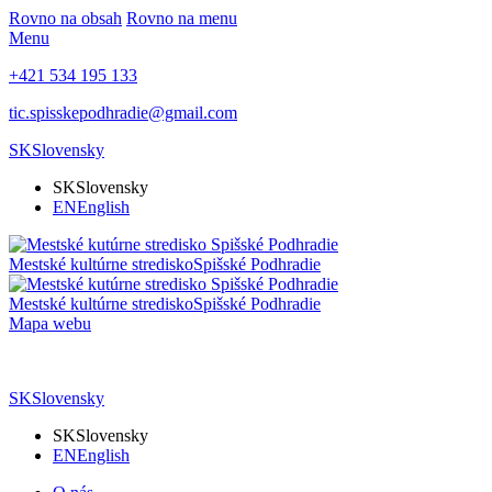
Rovno na obsah
Rovno na menu
Menu
+421 534 195 133
tic.spisskepodhradie@gmail.com
SK
Slovensky
SK
Slovensky
EN
English
Mestské kultúrne stredisko
Spišské Podhradie
Mestské kultúrne stredisko
Spišské Podhradie
Mapa webu
SK
Slovensky
SK
Slovensky
EN
English