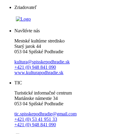
Zriadovateľ
Navštívte nás
Mestské kultúrne stredisko
Starý jarok 44
053 04 Spišské Podhradie
kultura@spisskepodhradie.sk
+421 (0) 948 841 090
www.kulturapodhradie.sk
TIC
Turistické informačné centrum
Mariánske námestie 34
053 04 Spišské Podhradie
tic.spisskepodhradie@gmail.com
+421 (0) 53 41 951 33
+421 (0) 948 841 090