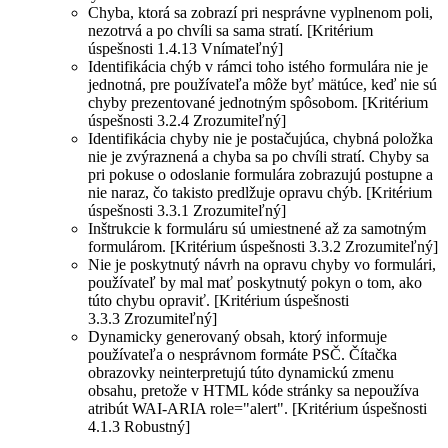
Chyba, ktorá sa zobrazí pri nesprávne vyplnenom poli,
nezotrvá a po chvíli sa sama stratí. [Kritérium
úspešnosti 1.4.13 Vnímateľný]
Identifikácia chýb v rámci toho istého formulára nie je
jednotná, pre používateľa môže byť mätúce, keď nie sú
chyby prezentované jednotným spôsobom. [Kritérium
úspešnosti 3.2.4 Zrozumiteľný]
Identifikácia chyby nie je postačujúca, chybná položka
nie je zvýraznená a chyba sa po chvíli stratí. Chyby sa
pri pokuse o odoslanie formulára zobrazujú postupne a
nie naraz, čo takisto predlžuje opravu chýb. [Kritérium
úspešnosti 3.3.1 Zrozumiteľný]
Inštrukcie k formuláru sú umiestnené až za samotným
formulárom. [Kritérium úspešnosti 3.3.2 Zrozumiteľný]
Nie je poskytnutý návrh na opravu chyby vo formulári,
používateľ by mal mať poskytnutý pokyn o tom, ako
túto chybu opraviť. [Kritérium úspešnosti
3.3.3 Zrozumiteľný]
Dynamicky generovaný obsah, ktorý informuje
používateľa o nesprávnom formáte PSČ. Čítačka
obrazovky neinterpretujú túto dynamickú zmenu
obsahu, pretože v HTML kóde stránky sa nepoužíva
atribút WAI-ARIA role="alert". [Kritérium úspešnosti
4.1.3 Robustný]