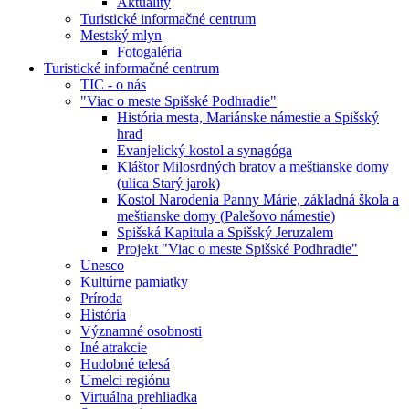
Aktuality
Turistické informačné centrum
Mestský mlyn
Fotogaléria
Turistické informačné centrum
TIC - o nás
"Viac o meste Spišské Podhradie"
História mesta, Mariánske námestie a Spišský
hrad
Evanjelický kostol a synagóga
Kláštor Milosrdných bratov a meštianske domy
(ulica Starý jarok)
Kostol Narodenia Panny Márie, základná škola a
meštianske domy (Palešovo námestie)
Spišská Kapitula a Spišský Jeruzalem
Projekt "Viac o meste Spišské Podhradie"
Unesco
Kultúrne pamiatky
Príroda
História
Významné osobnosti
Iné atrakcie
Hudobné telesá
Umelci regiónu
Virtuálna prehliadka