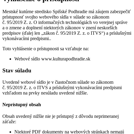
Mestské kutúrne stredisko Spišské Podhradie má záujem zabezpečiť
prístupnosť svojho webového sídla v súlade so zákonom
č. 95/2019 Z. z. O informačných technológiách vo verejnej správe
a o zmene a doplnení niektorých zákonov v znení neskorších
predpisov (ďalej len „zákon č. 95/2019 Z. z. o ITVS“) a príslušnými
vykonávacími predpismi..
Toto vyhlásenie o prístupnosti sa vzťahuje na:
Webové sídlo www.kulturapodhradie.sk
Stav súladu
Uvedené webové sídlo je v čiastočnom súlade so zákonom
č. 95/2019 Z. z. o ITVS a príslušnými vykonávacími predpismi
vzhľadom na prvky nesúladu uvedené nižšie.
Neprístupný obsah
Obsah uvedený nižšie nie je prístupný z dôvodu neprimeranej
záťaže:
Niektoré PDF dokumenty na webových stránkach nemajú