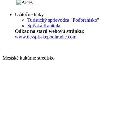
Užitočné linky
Turistický sprievodca "Podbranisko"
Spišská Kapitula
Odkaz na starú webovú stránku:
www.tic-spisskepodhradie.com
Mestské kultúrne stredisko