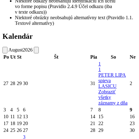
Niektoré odkazy neobsahujú identifikáciu ich účelu
vo forme popisu (Pravidlo 2.4.9 Účel odkazu (iba
v texte odkazu))
Niektoré obrázky neobsahujú alternatívny text (Pravidlo 1.1.
Textové alternatívy)
Kalendár
August
2026
Po
Ut
St
Št
Pia
So
Ne
1
1
PETER LIPA
spieva
27
28
29
30
31
2
LASICU
Zobraziť
všetky
záznamy z dňa
3
4
5
6
7
8
9
10
11
12
13
14
15
16
17
18
19
20
21
22
23
24
25
26
27
28
29
30
3