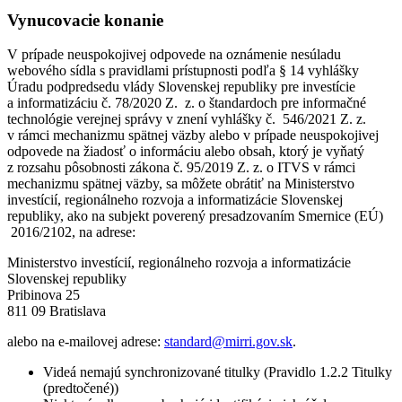
Vynucovacie konanie
V prípade neuspokojivej odpovede na oznámenie nesúladu
webového sídla s pravidlami prístupnosti podľa § 14 vyhlášky
Úradu podpredsedu vlády Slovenskej republiky pre investície
a informatizáciu č. 78/2020 Z. z. o štandardoch pre informačné
technológie verejnej správy v znení vyhlášky č. 546/2021 Z. z.
v rámci mechanizmu spätnej väzby alebo v prípade neuspokojivej
odpovede na žiadosť o informáciu alebo obsah, ktorý je vyňatý
z rozsahu pôsobnosti zákona č. 95/2019 Z. z. o ITVS v rámci
mechanizmu spätnej väzby, sa môžete obrátiť na Ministerstvo
investícií, regionálneho rozvoja a informatizácie Slovenskej
republiky, ako na subjekt poverený presadzovaním Smernice (EÚ)
2016/2102, na adrese:
Ministerstvo investícií, regionálneho rozvoja a informatizácie
Slovenskej republiky
Pribinova 25
811 09 Bratislava
alebo na e-mailovej adrese:
standard@mirri.gov.sk
.
Videá nemajú synchronizované titulky (Pravidlo 1.2.2 Titulky
(predtočené))