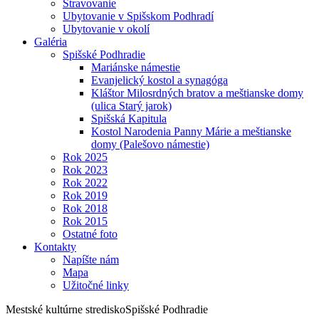
Stravovanie
Ubytovanie v Spišskom Podhradí
Ubytovanie v okolí
Galéria
Spišské Podhradie
Mariánske námestie
Evanjelický kostol a synagóga
Kláštor Milosrdných bratov a meštianske domy
(ulica Starý jarok)
Spišská Kapitula
Kostol Narodenia Panny Márie a meštianske
domy (Palešovo námestie)
Rok 2025
Rok 2023
Rok 2022
Rok 2019
Rok 2018
Rok 2015
Ostatné foto
Kontakty
Napíšte nám
Mapa
Užitočné linky
Mestské kultúrne stredisko
Spišské Podhradie