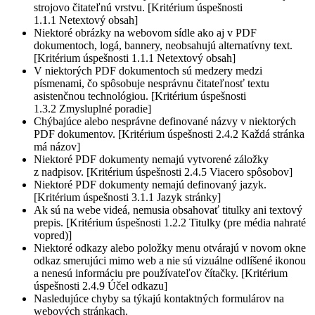
strojovo čitateľnú vrstvu. [Kritérium úspešnosti
1.1.1 Netextový obsah]
Niektoré obrázky na webovom sídle ako aj v PDF
dokumentoch, logá, bannery, neobsahujú alternatívny text.
[Kritérium úspešnosti 1.1.1 Netextový obsah]
V niektorých PDF dokumentoch sú medzery medzi
písmenami, čo spôsobuje nesprávnu čitateľnosť textu
asistenčnou technológiou. [Kritérium úspešnosti
1.3.2 Zmysluplné poradie]
Chýbajúce alebo nesprávne definované názvy v niektorých
PDF dokumentov. [Kritérium úspešnosti 2.4.2 Každá stránka
má názov]
Niektoré PDF dokumenty nemajú vytvorené záložky
z nadpisov. [Kritérium úspešnosti 2.4.5 Viacero spôsobov]
Niektoré PDF dokumenty nemajú definovaný jazyk.
[Kritérium úspešnosti 3.1.1 Jazyk stránky]
Ak sú na webe videá, nemusia obsahovať titulky ani textový
prepis. [Kritérium úspešnosti 1.2.2 Titulky (pre média nahraté
vopred)]
Niektoré odkazy alebo položky menu otvárajú v novom okne
odkaz smerujúci mimo web a nie sú vizuálne odlíšené ikonou
a nenesú informáciu pre používateľov čítačky. [Kritérium
úspešnosti 2.4.9 Účel odkazu]
Nasledujúce chyby sa týkajú kontaktných formulárov na
webových stránkach.