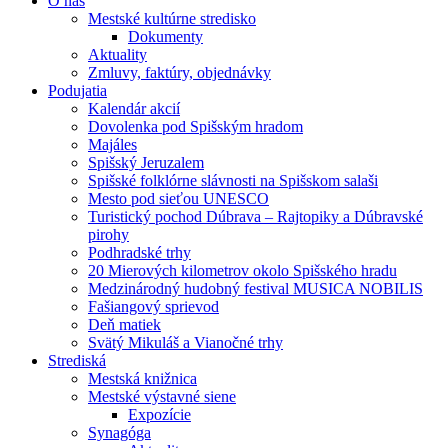
O nás
Mestské kultúrne stredisko
Dokumenty
Aktuality
Zmluvy, faktúry, objednávky
Podujatia
Kalendár akcií
Dovolenka pod Spišským hradom
Majáles
Spišský Jeruzalem
Spišské folklórne slávnosti na Spišskom salaši
Mesto pod sieťou UNESCO
Turistický pochod Dúbrava – Rajtopiky a Dúbravské
pirohy
Podhradské trhy
20 Mierových kilometrov okolo Spišského hradu
Medzinárodný hudobný festival MUSICA NOBILIS
Fašiangový sprievod
Deň matiek
Svätý Mikuláš a Vianočné trhy
Strediská
Mestská knižnica
Mestské výstavné siene
Expozície
Synagóga