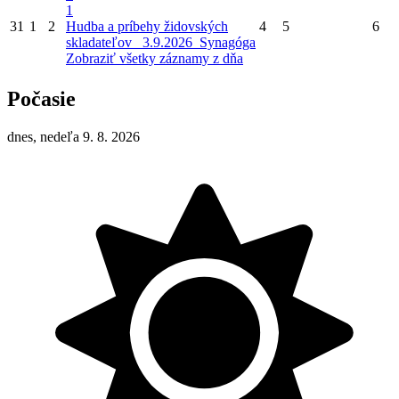
1
31
1
2
Hudba a príbehy židovských
4
5
6
skladateľov_ 3.9.2026_Synagóga
Zobraziť všetky záznamy z dňa
Počasie
dnes, nedeľa 9. 8. 2026