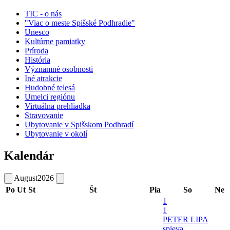
TIC - o nás
"Viac o meste Spišské Podhradie"
Unesco
Kultúrne pamiatky
Príroda
História
Významné osobnosti
Iné atrakcie
Hudobné telesá
Umelci regiónu
Virtuálna prehliadka
Stravovanie
Ubytovanie v Spišskom Podhradí
Ubytovanie v okolí
Kalendár
August
2026
Po
Ut
St
Št
Pia
So
Ne
1
1
PETER LIPA
spieva