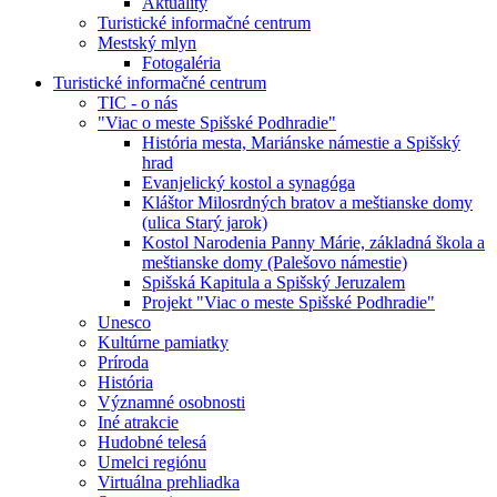
Aktuality
Turistické informačné centrum
Mestský mlyn
Fotogaléria
Turistické informačné centrum
TIC - o nás
"Viac o meste Spišské Podhradie"
História mesta, Mariánske námestie a Spišský
hrad
Evanjelický kostol a synagóga
Kláštor Milosrdných bratov a meštianske domy
(ulica Starý jarok)
Kostol Narodenia Panny Márie, základná škola a
meštianske domy (Palešovo námestie)
Spišská Kapitula a Spišský Jeruzalem
Projekt "Viac o meste Spišské Podhradie"
Unesco
Kultúrne pamiatky
Príroda
História
Významné osobnosti
Iné atrakcie
Hudobné telesá
Umelci regiónu
Virtuálna prehliadka