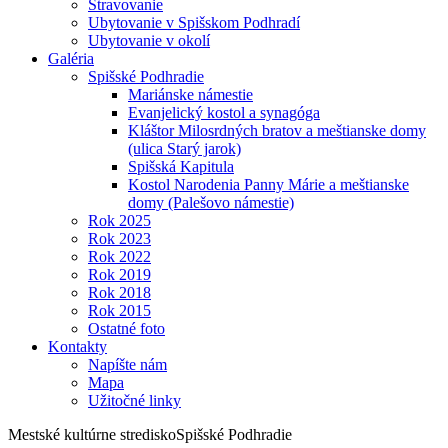
Stravovanie
Ubytovanie v Spišskom Podhradí
Ubytovanie v okolí
Galéria
Spišské Podhradie
Mariánske námestie
Evanjelický kostol a synagóga
Kláštor Milosrdných bratov a meštianske domy
(ulica Starý jarok)
Spišská Kapitula
Kostol Narodenia Panny Márie a meštianske
domy (Palešovo námestie)
Rok 2025
Rok 2023
Rok 2022
Rok 2019
Rok 2018
Rok 2015
Ostatné foto
Kontakty
Napíšte nám
Mapa
Užitočné linky
Mestské kultúrne stredisko
Spišské Podhradie