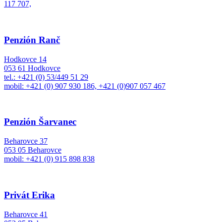
117 707,
Penzión Ranč
Hodkovce 14
053 61 Hodkovce
tel.: +421 (0) 53/449 51 29
mobil: +421 (0) 907 930 186, +421 (0)907 057 467
Penzión Šarvanec
Beharovce 37
053 05 Beharovce
mobil: +421 (0) 915 898 838
Privát Erika
Beharovce 41