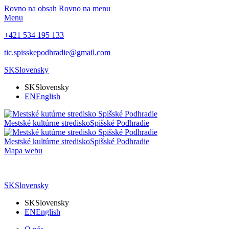
Rovno na obsah
Rovno na menu
Menu
+421 534 195 133
tic.spisskepodhradie@gmail.com
SK
Slovensky
SK
Slovensky
EN
English
Mestské kultúrne stredisko
Spišské Podhradie
Mestské kultúrne stredisko
Spišské Podhradie
Mapa webu
SK
Slovensky
SK
Slovensky
EN
English