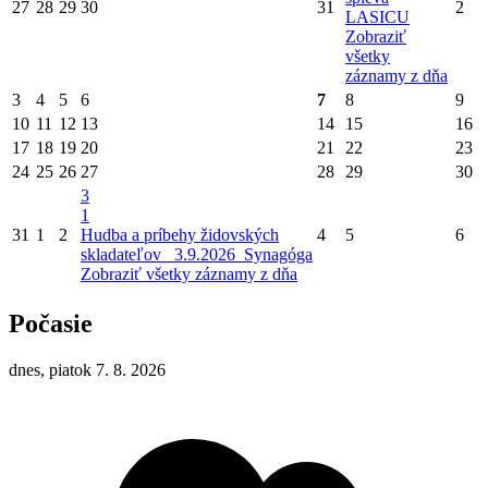
27
28
29
30
31
2
LASICU
Zobraziť
všetky
záznamy z dňa
3
4
5
6
7
8
9
10
11
12
13
14
15
16
17
18
19
20
21
22
23
24
25
26
27
28
29
30
3
1
31
1
2
Hudba a príbehy židovských
4
5
6
skladateľov_ 3.9.2026_Synagóga
Zobraziť všetky záznamy z dňa
Počasie
dnes, piatok 7. 8. 2026