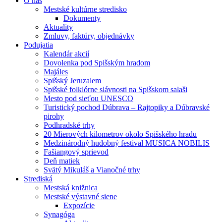
O nás
Mestské kultúrne stredisko
Dokumenty
Aktuality
Zmluvy, faktúry, objednávky
Podujatia
Kalendár akcií
Dovolenka pod Spišským hradom
Majáles
Spišský Jeruzalem
Spišské folklórne slávnosti na Spišskom salaši
Mesto pod sieťou UNESCO
Turistický pochod Dúbrava – Rajtopiky a Dúbravské
pirohy
Podhradské trhy
20 Mierových kilometrov okolo Spišského hradu
Medzinárodný hudobný festival MUSICA NOBILIS
Fašiangový sprievod
Deň matiek
Svätý Mikuláš a Vianočné trhy
Strediská
Mestská knižnica
Mestské výstavné siene
Expozície
Synagóga