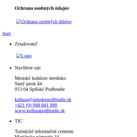
Ochrana osobných údajov
hore
Zriadovateľ
Navštívte nás
Mestské kultúrne stredisko
Starý jarok 44
053 04 Spišské Podhradie
kultura@spisskepodhradie.sk
+421 (0) 948 841 090
www.kulturapodhradie.sk
TIC
Turistické informačné centrum
Mariánske námestie 34