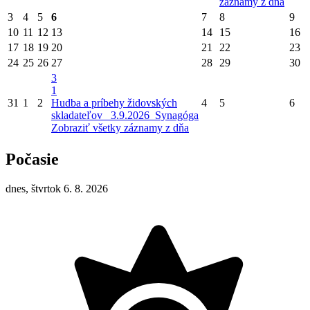
záznamy z dňa
3
4
5
6
7
8
9
10
11
12
13
14
15
16
17
18
19
20
21
22
23
24
25
26
27
28
29
30
3
1
31
1
2
Hudba a príbehy židovských
4
5
6
skladateľov_ 3.9.2026_Synagóga
Zobraziť všetky záznamy z dňa
Počasie
dnes, štvrtok 6. 8. 2026