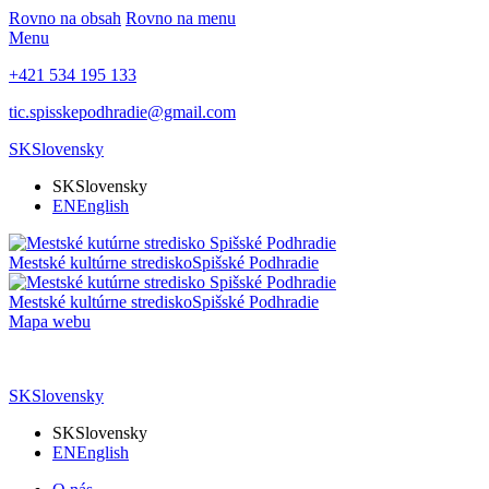
Rovno na obsah
Rovno na menu
Menu
+421 534 195 133
tic.spisskepodhradie@gmail.com
SK
Slovensky
SK
Slovensky
EN
English
Mestské kultúrne stredisko
Spišské Podhradie
Mestské kultúrne stredisko
Spišské Podhradie
Mapa webu
SK
Slovensky
SK
Slovensky
EN
English