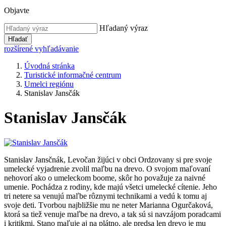
Objavte
Hľadaný výraz
Hľadať
rozšírené vyhľadávanie
Úvodná stránka
Turistické informačné centrum
Umelci regiónu
Stanislav Jansčák
Stanislav Jansčák
Stanislav Jansčnák, Levočan žijúci v obci Ordzovany si pre svoje
umelecké vyjadrenie zvolil maľbu na drevo. O svojom maľovaní
nehovorí ako o umeleckom boome, skôr ho považuje za naivné
umenie. Pochádza z rodiny, kde majú všetci umelecké cítenie. Jeho
tri netere sa venujú maľbe rôznymi technikami a vedú k tomu aj
svoje deti. Tvorbou najbližšie mu ne neter Marianna Ogurčaková,
ktorá sa tiež venuje maľbe na drevo, a tak sú si navzájom poradcami
i kritikmi. Stano maľuje aj na plátno, ale predsa len drevo je mu