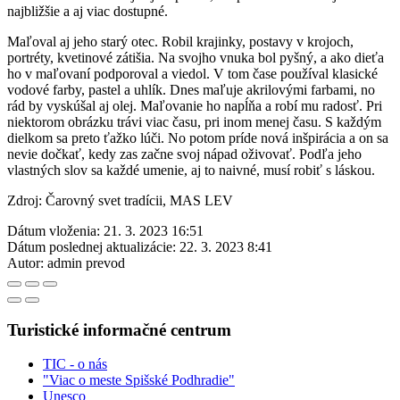
najbližšie a aj viac dostupné.
Maľoval aj jeho starý otec. Robil krajinky, postavy v krojoch,
portréty, kvetinové zátišia. Na svojho vnuka bol pyšný, a ako dieťa
ho v maľovaní podporoval a viedol. V tom čase používal klasické
vodové farby, pastel a uhlík. Dnes maľuje akrilovými farbami, no
rád by vyskúšal aj olej. Maľovanie ho napĺňa a robí mu radosť. Pri
niektorom obrázku trávi viac času, pri inom menej času. S každým
dielkom sa preto ťažko lúči. No potom príde nová inšpirácia a on sa
nevie dočkať, kedy zas začne svoj nápad oživovať. Podľa jeho
vlastných slov sa každé umenie, aj to naivné, musí robiť s láskou.
Zdroj: Čarovný svet tradícii, MAS LEV
Dátum vloženia:
21. 3. 2023 16:51
Dátum poslednej aktualizácie:
22. 3. 2023 8:41
Autor:
admin prevod
Turistické informačné centrum
TIC - o nás
"Viac o meste Spišské Podhradie"
Unesco