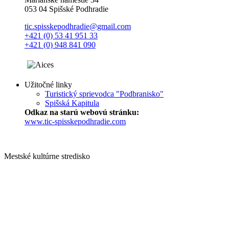
053 04 Spišské Podhradie
tic.spisskepodhradie@gmail.com
+421 (0) 53 41 951 33
+421 (0) 948 841 090
Užitočné linky
Turistický sprievodca "Podbranisko"
Spišská Kapitula
Odkaz na starú webovú stránku:
www.tic-spisskepodhradie.com
Mestské kultúrne stredisko