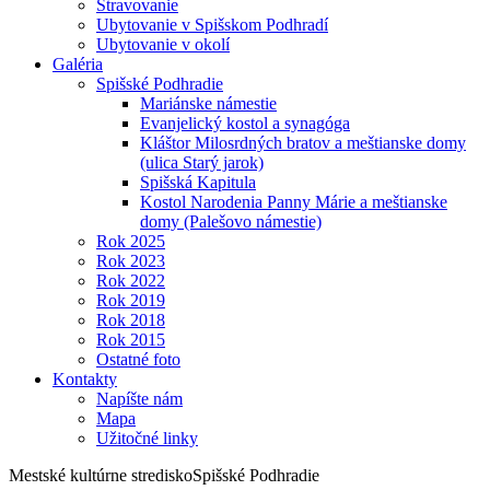
Stravovanie
Ubytovanie v Spišskom Podhradí
Ubytovanie v okolí
Galéria
Spišské Podhradie
Mariánske námestie
Evanjelický kostol a synagóga
Kláštor Milosrdných bratov a meštianske domy
(ulica Starý jarok)
Spišská Kapitula
Kostol Narodenia Panny Márie a meštianske
domy (Palešovo námestie)
Rok 2025
Rok 2023
Rok 2022
Rok 2019
Rok 2018
Rok 2015
Ostatné foto
Kontakty
Napíšte nám
Mapa
Užitočné linky
Mestské kultúrne stredisko
Spišské Podhradie