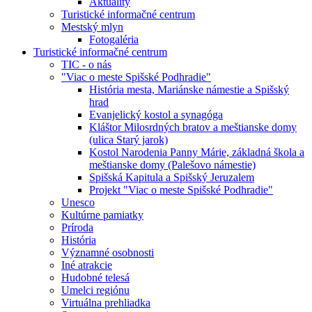
Aktuality
Turistické informačné centrum
Mestský mlyn
Fotogaléria
Turistické informačné centrum
TIC - o nás
"Viac o meste Spišské Podhradie"
História mesta, Mariánske námestie a Spišský
hrad
Evanjelický kostol a synagóga
Kláštor Milosrdných bratov a meštianske domy
(ulica Starý jarok)
Kostol Narodenia Panny Márie, základná škola a
meštianske domy (Palešovo námestie)
Spišská Kapitula a Spišský Jeruzalem
Projekt "Viac o meste Spišské Podhradie"
Unesco
Kultúrne pamiatky
Príroda
História
Významné osobnosti
Iné atrakcie
Hudobné telesá
Umelci regiónu
Virtuálna prehliadka