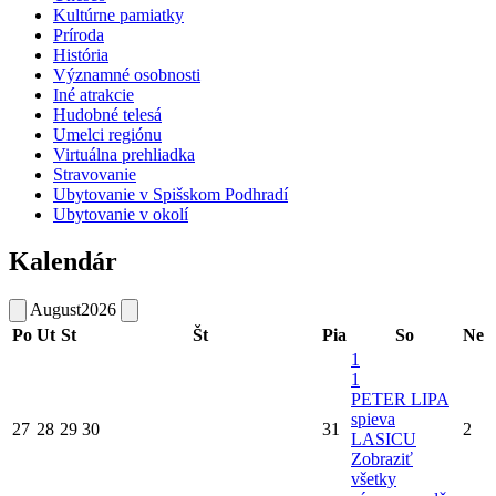
Kultúrne pamiatky
Príroda
História
Významné osobnosti
Iné atrakcie
Hudobné telesá
Umelci regiónu
Virtuálna prehliadka
Stravovanie
Ubytovanie v Spišskom Podhradí
Ubytovanie v okolí
Kalendár
August
2026
Po
Ut
St
Št
Pia
So
Ne
1
1
PETER LIPA
spieva
27
28
29
30
31
2
LASICU
Zobraziť
všetky