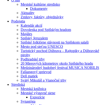
O nás
Mestské kultúrne stredisko
Dokumenty
Aktuality
Zmluvy, faktúry, objednávky
Podujatia
Kalendár akcií
Dovolenka pod Spišským hradom
Majáles
Spišský Jeruzalem
Spišské folklórne slávnosti na Spišskom salaši
Mesto pod sieťou UNESCO
Turistický pochod Dúbrava – Rajtopiky a Dúbravské
pirohy
Podhradské trhy
20 Mierových kilometrov okolo Spišského hradu
Medzinárodný hudobný festival MUSICA NOBILIS
Fašiangový sprievod
Deň matiek
Svätý Mikuláš a Vianočné trhy
Strediská
Mestská knižnica
Mestské výstavné siene
Expozície
Synagóga