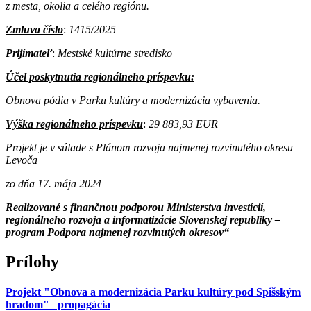
z mesta, okolia a celého regiónu.
Zmluva číslo
:
1415/2025
Prijímateľ
:
Mestské kultúrne stredisko
Účel poskytnutia regionálneho príspevku:
Obnova pódia v Parku kultúry a modernizácia vybavenia.
Výška regionálneho príspevku
:
29 883,93 EUR
Projekt je v súlade s Plánom rozvoja najmenej rozvinutého okresu
Levoča
zo dňa 17. mája 2024
Realizované s finančnou podporou Ministerstva investícií,
regionálneho rozvoja a informatizácie Slovenskej republiky –
program Podpora najmenej rozvinutých okresov“
Prílohy
Projekt "Obnova a modernizácia Parku kultúry pod Spišským
hradom"_ propagácia