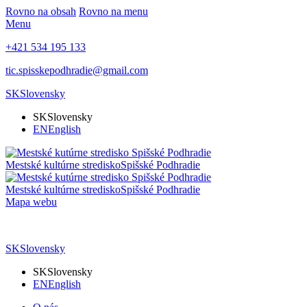
Rovno na obsah
Rovno na menu
Menu
+421 534 195 133
tic.spisskepodhradie@gmail.com
SK
Slovensky
SK
Slovensky
EN
English
Mestské kultúrne stredisko
Spišské Podhradie
Mestské kultúrne stredisko
Spišské Podhradie
Mapa webu
SK
Slovensky
SK
Slovensky
EN
English