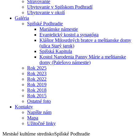
Stravovanie
Ubytovanie v Spišskom Podhradí
Ubytovanie v okolí
Galéria
Spišské Podhradie
Mariánske námestie
Evanjelický kostol a synagóga
Kláštor Milosrdných bratov a meštianske domy
(ulica Starý jarok)
Spišská Kapitula
Kostol Narodenia Panny Márie a meštianske
domy (Palešovo námestie)
Rok 2025
Rok 2023
Rok 2022
Rok 2019
Rok 2018
Rok 2015
Ostatné foto
Kontakty
Napíšte nám
Mapa
Užitočné linky
Mestské kultúrne stredisko
Spišské Podhradie