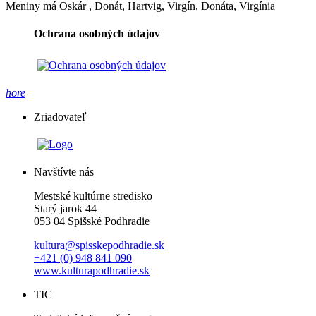
Meniny má
Oskár
, Donát, Hartvig, Virgín, Donáta, Virgínia
Ochrana osobných údajov
hore
Zriadovateľ
Navštívte nás
Mestské kultúrne stredisko
Starý jarok 44
053 04 Spišské Podhradie
kultura@spisskepodhradie.sk
+421 (0) 948 841 090
www.kulturapodhradie.sk
TIC