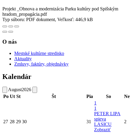
Projekt _Obnova a modernizácia Parku kultúry pod Spišským
hradom_propagácia.pdf
Typ súboru: PDF dokument, Veľkosť: 446,9 kB
O nás
Mestské kultúrne stredisko
Aktuality
Zmluvy, faktúry, objednávky
Kalendár
August
2026
Po
Ut
St
Št
Pia
So
Ne
1
1
PETER LIPA
spieva
27
28
29
30
31
2
LASICU
Zobraziť