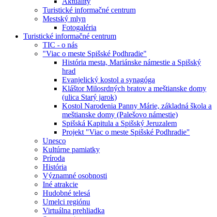
Aktuality
Turistické informačné centrum
Mestský mlyn
Fotogaléria
Turistické informačné centrum
TIC - o nás
"Viac o meste Spišské Podhradie"
História mesta, Mariánske námestie a Spišský
hrad
Evanjelický kostol a synagóga
Kláštor Milosrdných bratov a meštianske domy
(ulica Starý jarok)
Kostol Narodenia Panny Márie, základná škola a
meštianske domy (Palešovo námestie)
Spišská Kapitula a Spišský Jeruzalem
Projekt "Viac o meste Spišské Podhradie"
Unesco
Kultúrne pamiatky
Príroda
História
Významné osobnosti
Iné atrakcie
Hudobné telesá
Umelci regiónu
Virtuálna prehliadka