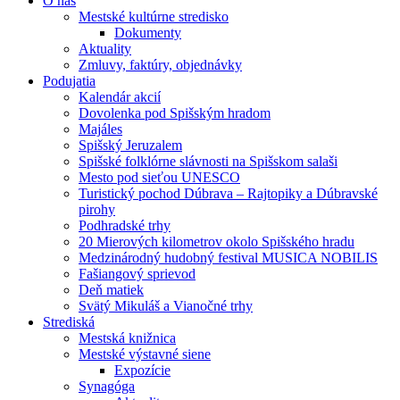
O nás
Mestské kultúrne stredisko
Dokumenty
Aktuality
Zmluvy, faktúry, objednávky
Podujatia
Kalendár akcií
Dovolenka pod Spišským hradom
Majáles
Spišský Jeruzalem
Spišské folklórne slávnosti na Spišskom salaši
Mesto pod sieťou UNESCO
Turistický pochod Dúbrava – Rajtopiky a Dúbravské
pirohy
Podhradské trhy
20 Mierových kilometrov okolo Spišského hradu
Medzinárodný hudobný festival MUSICA NOBILIS
Fašiangový sprievod
Deň matiek
Svätý Mikuláš a Vianočné trhy
Strediská
Mestská knižnica
Mestské výstavné siene
Expozície
Synagóga