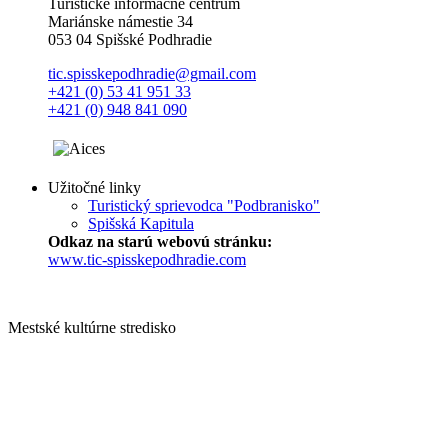
Turistické informačné centrum
Mariánske námestie 34
053 04 Spišské Podhradie
tic.spisskepodhradie@gmail.com
+421 (0) 53 41 951 33
+421 (0) 948 841 090
Užitočné linky
Turistický sprievodca "Podbranisko"
Spišská Kapitula
Odkaz na starú webovú stránku:
www.tic-spisskepodhradie.com
Mestské kultúrne stredisko