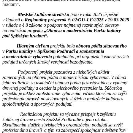
hradom“.
Mestské kultúrne stredisko
bolo v roku 2025 úspešné
v žiadosti o
Regionálny príspevok č. 02/OU-LE/2025 z 19.03.2025
v súlade s § 8 zákona o podpore najmenej rozvinutých okresov
na realizáciu projektu
„Obnova a modernizácia Parku kultúry
pod Spišským hradom“.
Hlavným cieľom
projektu bola
obnova pódia situovaného
v Parku kultúry v Spišskom Podhradí a zaobstarania
a modernizácie vybavenia
potrebného pri organizácií exteriérových
podujatí určených širokej verejnosti bezodplatne.
Podporený projekt pozostáva z niekoľkých aktivít
zameraných na obnovu pódia a modernizáciu vybavenia. V rámci
jeho realizácie sa uskutoční obnova pódia pozostávajúca z výmeny
drevenej podlahy a osadenia plechového prestrešenia. Súčasťou
projektu je taktiež zaobstaranie vybavenia, vďaka ktorému sa zvýši
profesionála úroveň poskytovaných služieb a realizácie kultúrno-
spoločenských a športových podujatí.
Realizáciou projektu sa výrazne prispeje k zvýšeniu
kultúrnej úrovne mesta Spišské Podhradie a jeho okolia.
Skvalitnením služieb súvisiacich s organizáciou podujatí sa zvýši
profesionálna úroveň a tým sa zabezpečí spokojnosť návštevníkov