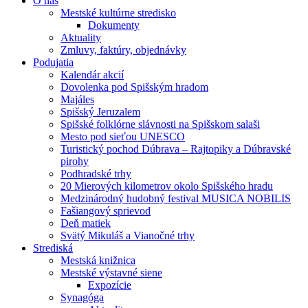
O nás
Mestské kultúrne stredisko
Dokumenty
Aktuality
Zmluvy, faktúry, objednávky
Podujatia
Kalendár akcií
Dovolenka pod Spišským hradom
Majáles
Spišský Jeruzalem
Spišské folklórne slávnosti na Spišskom salaši
Mesto pod sieťou UNESCO
Turistický pochod Dúbrava – Rajtopiky a Dúbravské
pirohy
Podhradské trhy
20 Mierových kilometrov okolo Spišského hradu
Medzinárodný hudobný festival MUSICA NOBILIS
Fašiangový sprievod
Deň matiek
Svätý Mikuláš a Vianočné trhy
Strediská
Mestská knižnica
Mestské výstavné siene
Expozície
Synagóga