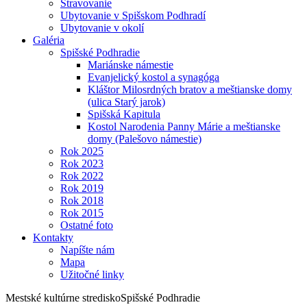
Stravovanie
Ubytovanie v Spišskom Podhradí
Ubytovanie v okolí
Galéria
Spišské Podhradie
Mariánske námestie
Evanjelický kostol a synagóga
Kláštor Milosrdných bratov a meštianske domy
(ulica Starý jarok)
Spišská Kapitula
Kostol Narodenia Panny Márie a meštianske
domy (Palešovo námestie)
Rok 2025
Rok 2023
Rok 2022
Rok 2019
Rok 2018
Rok 2015
Ostatné foto
Kontakty
Napíšte nám
Mapa
Užitočné linky
Mestské kultúrne stredisko
Spišské Podhradie