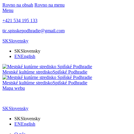
Rovno na obsah
Rovno na menu
Menu
+421 534 195 133
tic.spisskepodhradie@gmail.com
SK
Slovensky
SK
Slovensky
EN
English
Mestské kultúrne stredisko
Spišské Podhradie
Mestské kultúrne stredisko
Spišské Podhradie
Mapa webu
SK
Slovensky
SK
Slovensky
EN
English