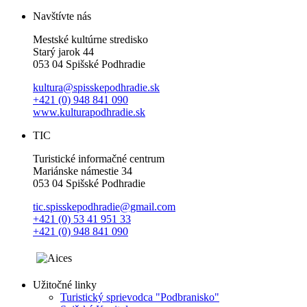
Navštívte nás
Mestské kultúrne stredisko
Starý jarok 44
053 04 Spišské Podhradie
kultura@spisskepodhradie.sk
+421 (0) 948 841 090
www.kulturapodhradie.sk
TIC
Turistické informačné centrum
Mariánske námestie 34
053 04 Spišské Podhradie
tic.spisskepodhradie@gmail.com
+421 (0) 53 41 951 33
+421 (0) 948 841 090
Užitočné linky
Turistický sprievodca "Podbranisko"