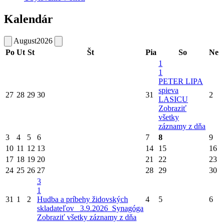
Kalendár
August
2026
Po
Ut
St
Št
Pia
So
Ne
1
1
PETER LIPA
spieva
27
28
29
30
31
2
LASICU
Zobraziť
všetky
záznamy z dňa
3
4
5
6
7
8
9
10
11
12
13
14
15
16
17
18
19
20
21
22
23
24
25
26
27
28
29
30
3
1
31
1
2
Hudba a príbehy židovských
4
5
6
skladateľov_ 3.9.2026_Synagóga
Zobraziť všetky záznamy z dňa