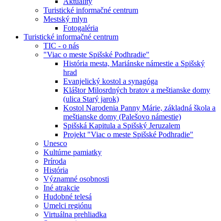
Aktuality
Turistické informačné centrum
Mestský mlyn
Fotogaléria
Turistické informačné centrum
TIC - o nás
"Viac o meste Spišské Podhradie"
História mesta, Mariánske námestie a Spišský
hrad
Evanjelický kostol a synagóga
Kláštor Milosrdných bratov a meštianske domy
(ulica Starý jarok)
Kostol Narodenia Panny Márie, základná škola a
meštianske domy (Palešovo námestie)
Spišská Kapitula a Spišský Jeruzalem
Projekt "Viac o meste Spišské Podhradie"
Unesco
Kultúrne pamiatky
Príroda
História
Významné osobnosti
Iné atrakcie
Hudobné telesá
Umelci regiónu
Virtuálna prehliadka