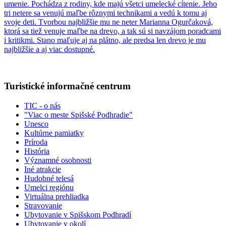
umenie. Pochádza z rodiny, kde majú všetci umelecké cítenie. Jeho
tri netere sa venujú maľbe rôznymi technikami a vedú k tomu aj
svoje deti. Tvorbou najbližšie mu ne neter Marianna Ogurčaková,
ktorá sa tiež venuje maľbe na drevo, a tak sú si navzájom poradcami
i kritikmi. Stano maľuje aj na plátno, ale predsa len drevo je mu
najbližšie a aj viac dostupné.
Turistické informačné centrum
TIC - o nás
"Viac o meste Spišské Podhradie"
Unesco
Kultúrne pamiatky
Príroda
História
Významné osobnosti
Iné atrakcie
Hudobné telesá
Umelci regiónu
Virtuálna prehliadka
Stravovanie
Ubytovanie v Spišskom Podhradí
Ubytovanie v okolí