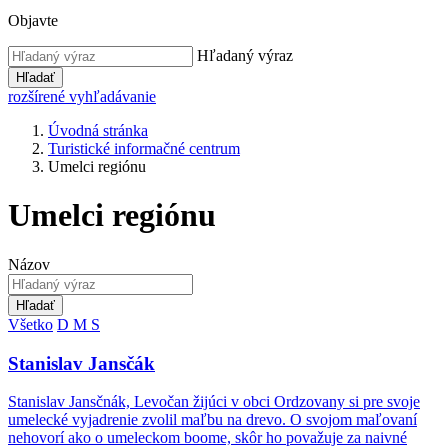
Objavte
Hľadaný výraz
Hľadať
rozšírené vyhľadávanie
Úvodná stránka
Turistické informačné centrum
Umelci regiónu
Umelci regiónu
Názov
Hľadať
Všetko
D
M
S
Stanislav Jansčák
Stanislav Jansčnák, Levočan žijúci v obci Ordzovany si pre svoje
umelecké vyjadrenie zvolil maľbu na drevo. O svojom maľovaní
nehovorí ako o umeleckom boome, skôr ho považuje za naivné