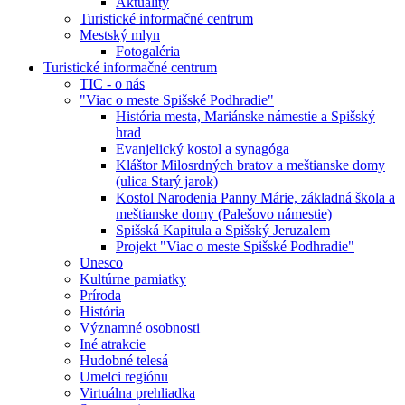
Aktuality
Turistické informačné centrum
Mestský mlyn
Fotogaléria
Turistické informačné centrum
TIC - o nás
"Viac o meste Spišské Podhradie"
História mesta, Mariánske námestie a Spišský
hrad
Evanjelický kostol a synagóga
Kláštor Milosrdných bratov a meštianske domy
(ulica Starý jarok)
Kostol Narodenia Panny Márie, základná škola a
meštianske domy (Palešovo námestie)
Spišská Kapitula a Spišský Jeruzalem
Projekt "Viac o meste Spišské Podhradie"
Unesco
Kultúrne pamiatky
Príroda
História
Významné osobnosti
Iné atrakcie
Hudobné telesá
Umelci regiónu
Virtuálna prehliadka