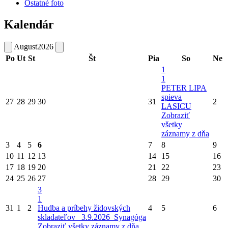
Ostatné foto
Kalendár
August
2026
Po
Ut
St
Št
Pia
So
Ne
1
1
PETER LIPA
spieva
27
28
29
30
31
2
LASICU
Zobraziť
všetky
záznamy z dňa
3
4
5
6
7
8
9
10
11
12
13
14
15
16
17
18
19
20
21
22
23
24
25
26
27
28
29
30
3
1
31
1
2
Hudba a príbehy židovských
4
5
6
skladateľov_ 3.9.2026_Synagóga
Zobraziť všetky záznamy z dňa