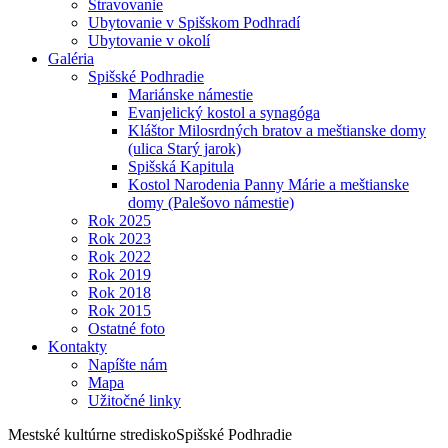
Stravovanie
Ubytovanie v Spišskom Podhradí
Ubytovanie v okolí
Galéria
Spišské Podhradie
Mariánske námestie
Evanjelický kostol a synagóga
Kláštor Milosrdných bratov a meštianske domy
(ulica Starý jarok)
Spišská Kapitula
Kostol Narodenia Panny Márie a meštianske
domy (Palešovo námestie)
Rok 2025
Rok 2023
Rok 2022
Rok 2019
Rok 2018
Rok 2015
Ostatné foto
Kontakty
Napíšte nám
Mapa
Užitočné linky
Mestské kultúrne stredisko
Spišské Podhradie