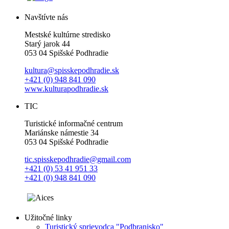
Navštívte nás
Mestské kultúrne stredisko
Starý jarok 44
053 04 Spišské Podhradie
kultura@spisskepodhradie.sk
+421 (0) 948 841 090
www.kulturapodhradie.sk
TIC
Turistické informačné centrum
Mariánske námestie 34
053 04 Spišské Podhradie
tic.spisskepodhradie@gmail.com
+421 (0) 53 41 951 33
+421 (0) 948 841 090
Užitočné linky
Turistický sprievodca "Podbranisko"