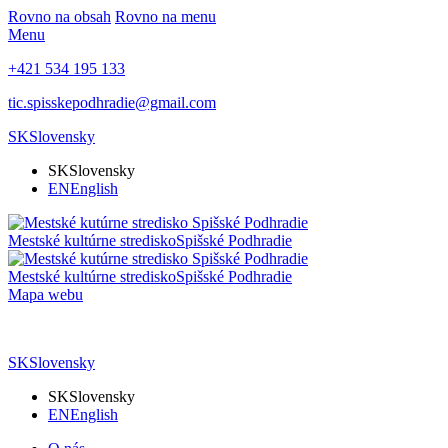
Rovno na obsah
Rovno na menu
Menu
+421 534 195 133
tic.spisskepodhradie@gmail.com
SK
Slovensky
SK
Slovensky
EN
English
Mestské kultúrne stredisko
Spišské Podhradie
Mestské kultúrne stredisko
Spišské Podhradie
Mapa webu
SK
Slovensky
SK
Slovensky
EN
English