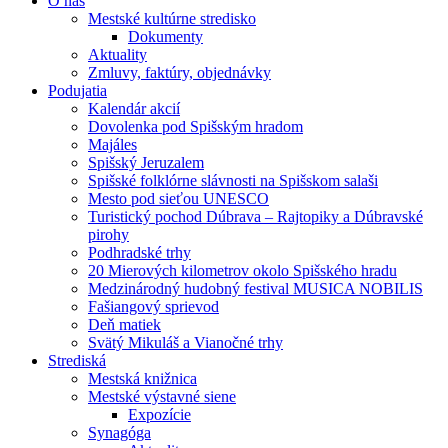
O nás
Mestské kultúrne stredisko
Dokumenty
Aktuality
Zmluvy, faktúry, objednávky
Podujatia
Kalendár akcií
Dovolenka pod Spišským hradom
Majáles
Spišský Jeruzalem
Spišské folklórne slávnosti na Spišskom salaši
Mesto pod sieťou UNESCO
Turistický pochod Dúbrava – Rajtopiky a Dúbravské
pirohy
Podhradské trhy
20 Mierových kilometrov okolo Spišského hradu
Medzinárodný hudobný festival MUSICA NOBILIS
Fašiangový sprievod
Deň matiek
Svätý Mikuláš a Vianočné trhy
Strediská
Mestská knižnica
Mestské výstavné siene
Expozície
Synagóga