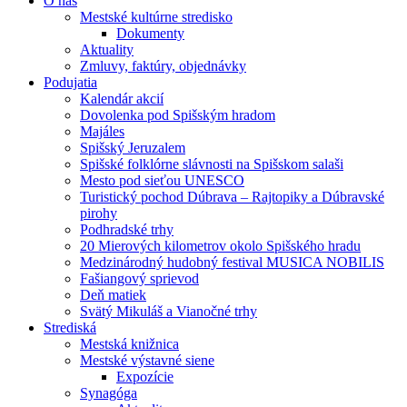
O nás
Mestské kultúrne stredisko
Dokumenty
Aktuality
Zmluvy, faktúry, objednávky
Podujatia
Kalendár akcií
Dovolenka pod Spišským hradom
Majáles
Spišský Jeruzalem
Spišské folklórne slávnosti na Spišskom salaši
Mesto pod sieťou UNESCO
Turistický pochod Dúbrava – Rajtopiky a Dúbravské
pirohy
Podhradské trhy
20 Mierových kilometrov okolo Spišského hradu
Medzinárodný hudobný festival MUSICA NOBILIS
Fašiangový sprievod
Deň matiek
Svätý Mikuláš a Vianočné trhy
Strediská
Mestská knižnica
Mestské výstavné siene
Expozície
Synagóga