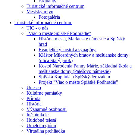
Aktuality
Turistické informačné centrum
Mestský mlyn
Fotogaléria
Turistické informačné centrum
TIC - o nás
"Viac o meste Spišské Podhradie"
História mesta, Mariánske námestie a Spišský
hrad
Evanjelický kostol a synagóga
Kláštor Milosrdných bratov a meštianske domy
(ulica Starý jarok)
Kostol Narodenia Panny Márie, základná škola a
meštianske domy (Palešovo námestie)
Spišská Kapitula a Spišský Jeruzalem
Projekt "Viac o meste Spišské Podhradie"
Unesco
Kultúrne pamiatky
Príroda
História
Významné osobnosti
Iné atrakcie
Hudobné telesá
Umelci regiónu
Virtuálna prehliadka