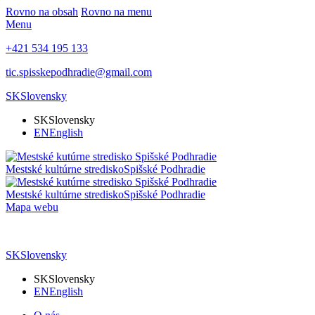
Rovno na obsah
Rovno na menu
Menu
+421 534 195 133
tic.spisskepodhradie@gmail.com
SK
Slovensky
SK
Slovensky
EN
English
Mestské kultúrne stredisko
Spišské Podhradie
Mestské kultúrne stredisko
Spišské Podhradie
Mapa webu
SK
Slovensky
SK
Slovensky
EN
English