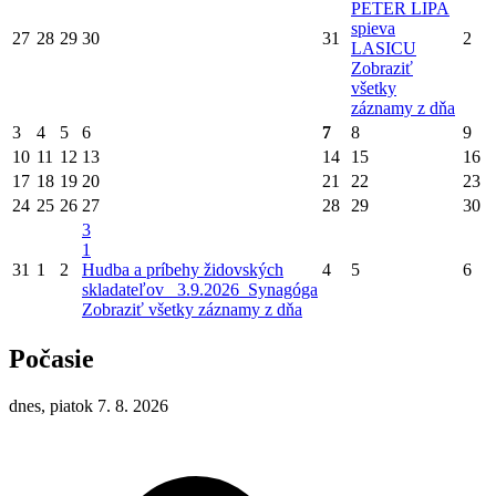
PETER LIPA
spieva
27
28
29
30
31
2
LASICU
Zobraziť
všetky
záznamy z dňa
3
4
5
6
7
8
9
10
11
12
13
14
15
16
17
18
19
20
21
22
23
24
25
26
27
28
29
30
3
1
31
1
2
Hudba a príbehy židovských
4
5
6
skladateľov_ 3.9.2026_Synagóga
Zobraziť všetky záznamy z dňa
Počasie
dnes, piatok 7. 8. 2026