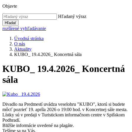
Objavte
Hľadaný výraz
Hľadať
rozšírené vyhľadávanie
Úvodná stránka
O nás
Aktuality
KUBO_ 19.4.2026_ Koncertná sála
KUBO_ 19.4.2026_ Koncertná
sála
Divadlo na Predmestí uvádza veselohru "KUBO", ktorú si budete
môcť pozrieť 19. apríla 2026 o 19:00 hod. v Koncertnej sále mesta.
Lístky sú v predaji v Turistickom informačnom centre v Spišskom
Podhradí.
Bližšie informácie uvedené na plagáte.
Tešíme sa na Vás.