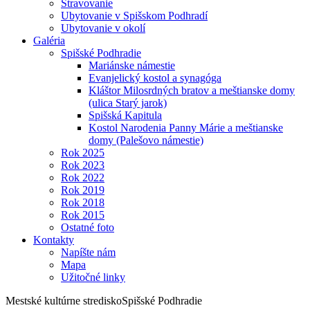
Stravovanie
Ubytovanie v Spišskom Podhradí
Ubytovanie v okolí
Galéria
Spišské Podhradie
Mariánske námestie
Evanjelický kostol a synagóga
Kláštor Milosrdných bratov a meštianske domy
(ulica Starý jarok)
Spišská Kapitula
Kostol Narodenia Panny Márie a meštianske
domy (Palešovo námestie)
Rok 2025
Rok 2023
Rok 2022
Rok 2019
Rok 2018
Rok 2015
Ostatné foto
Kontakty
Napíšte nám
Mapa
Užitočné linky
Mestské kultúrne stredisko
Spišské Podhradie