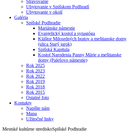
Stravovanie
Ubytovanie v Spišskom Podhradí
Ubytovanie v okolí
Galéria
Spišské Podhradie
Mariánske námestie
Evanjelický kostol a synagóga
Kláštor Milosrdných bratov a meštianske domy
(ulica Starý jarok)
Spišská Kapitula
Kostol Narodenia Panny Márie a meštianske
domy (Palešovo námestie)
Rok 2025
Rok 2023
Rok 2022
Rok 2019
Rok 2018
Rok 2015
Ostatné foto
Kontakty
Napíšte nám
Mapa
Užitočné linky
Mestské kultúrne stredisko
Spišské Podhradie