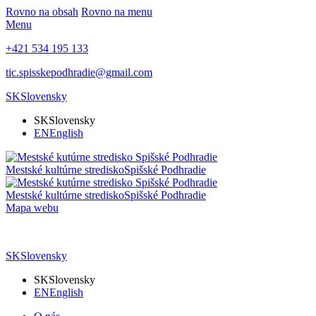
Rovno na obsah
Rovno na menu
Menu
+421 534 195 133
tic.spisskepodhradie@gmail.com
SK
Slovensky
SK
Slovensky
EN
English
Mestské kultúrne stredisko
Spišské Podhradie
Mestské kultúrne stredisko
Spišské Podhradie
Mapa webu
SK
Slovensky
SK
Slovensky
EN
English