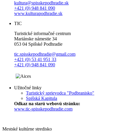
kultura@spisskepodhradie.sk
+421 (0) 948 841 090
www.kulturapodhradie.sk
TIC
Turistické informačné centrum
Mariánske námestie 34
053 04 Spišské Podhradie
tic.spisskepodhradie@gmail.com
+421 (0) 53 41 951 33
+421 (0) 948 841 090
Užitočné linky
Turistický sprievodca "Podbranisko"
Spišská Kapitula
Odkaz na starú webovú stránku:
www.tic-spisskepodhradie.com
Mestské kultúrne stredisko