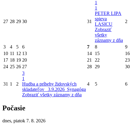
1
1
PETER LIPA
spieva
27
28
29
30
31
2
LASICU
Zobraziť
všetky
záznamy z dňa
3
4
5
6
7
8
9
10
11
12
13
14
15
16
17
18
19
20
21
22
23
24
25
26
27
28
29
30
3
1
31
1
2
Hudba a príbehy židovských
4
5
6
skladateľov_ 3.9.2026_Synagóga
Zobraziť všetky záznamy z dňa
Počasie
dnes, piatok 7. 8. 2026