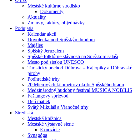
O nás
Mestské kultúrne stredisko
Dokumenty
Aktuality
Zmluvy, faktúry, objednávky
Podujatia
Kalendár akcií
Dovolenka pod Spišským hradom
Majáles
Spišský Jeruzalem
Spišské folklórne slávnosti na Spišskom salaši
Mesto pod sieťou UNESCO
Turistický pochod Dúbrava – Rajtopiky a Dúbravské
pirohy
Podhradské trhy
20 Mierových kilometrov okolo Spišského hradu
Medzinárodný hudobný festival MUSICA NOBILIS
Fašiangový sprievod
Deň matiek
Svätý Mikuláš a Vianočné trhy
Strediská
Mestská knižnica
Mestské výstavné siene
Expozície
Synagóga