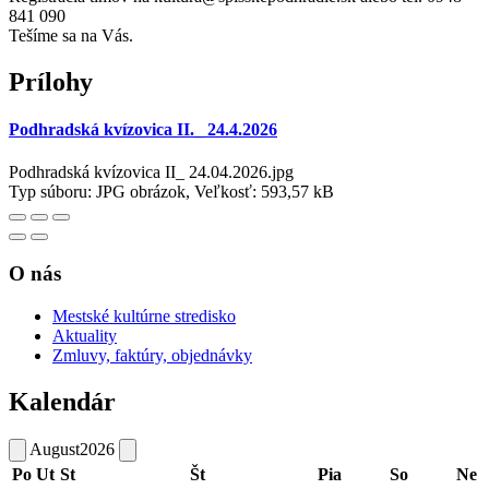
841 090
Tešíme sa na Vás.
Prílohy
Podhradská kvízovica II._ 24.4.2026
Podhradská kvízovica II_ 24.04.2026.jpg
Typ súboru: JPG obrázok, Veľkosť: 593,57 kB
O nás
Mestské kultúrne stredisko
Aktuality
Zmluvy, faktúry, objednávky
Kalendár
August
2026
Po
Ut
St
Št
Pia
So
Ne