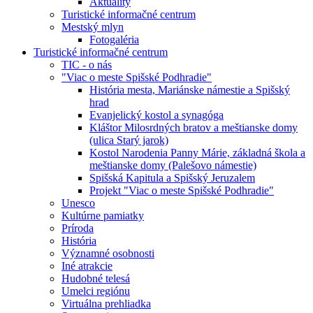
Aktuality
Turistické informačné centrum
Mestský mlyn
Fotogaléria
Turistické informačné centrum
TIC - o nás
"Viac o meste Spišské Podhradie"
História mesta, Mariánske námestie a Spišský
hrad
Evanjelický kostol a synagóga
Kláštor Milosrdných bratov a meštianske domy
(ulica Starý jarok)
Kostol Narodenia Panny Márie, základná škola a
meštianske domy (Palešovo námestie)
Spišská Kapitula a Spišský Jeruzalem
Projekt "Viac o meste Spišské Podhradie"
Unesco
Kultúrne pamiatky
Príroda
História
Významné osobnosti
Iné atrakcie
Hudobné telesá
Umelci regiónu
Virtuálna prehliadka